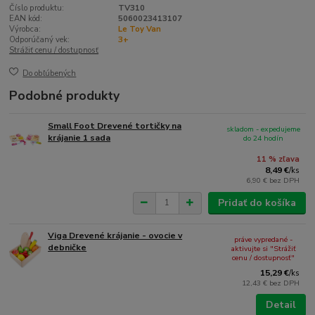
Číslo produktu:
TV310
EAN kód:
5060023413107
Výrobca:
Le Toy Van
Odporúčaný vek:
3+
Strážiť cenu / dostupnosť
Do obľúbených
Podobné produkty
Small Foot Drevené tortičky na
skladom - expedujeme
krájanie 1 sada
do 24 hodín
11 % zľava
8,49 €
/
ks
6,90 €
bez DPH
Pridať do košíka
Viga Drevené krájanie - ovocie v
práve vypredané -
debničke
aktivujte si "Strážiť
cenu / dostupnosť"
15,29 €
/
ks
12,43 €
bez DPH
Detail