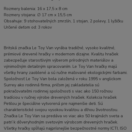
Rozmery balenia: 16 x 17,5 x 8 cm
Rozmery stojana: ∅ 17 cm x 15,5 cm
Obsahuje: 9 stohovateľných zmrzlín, 1 stojan, 2 polevy, 1 lyžičku
Určené deťom od: 3 rokov
Britská značka Le Toy Van vyrába tradičné, vysoko kvalitné,
prémiové drevené hračky v modernom dizajne. Kvalitu hračiek
zabezpečuje starostlivým výberom prírodných materiálov a
výnimočným detailným spracovaním. Le Toy Van hračky majú
všetky hrany zaoblené a sú ručne maľované ekologickými farbami.
Spoločnosť Le Toy Van bola založená v roku 1995 v anglickom
Surrey ako rodinná firma, pričom jej zakladatelia sú
pokračovateľmi rodinnej spoločnosti s viac ako 150 ročnou
tradíciou v ručnej výrobe drevených hračiek. Kolekcia hračiek
Petilou je špeciálne vytvorená pre najmenšie deti. Sú
charakteristické svojou vysokou kvalitou a dlhou životnosťou.
Značka Le Toy Van sa predáva vo viac ako 50 krajinách sveta a
patrí k dôveryhodným svetovým výrobcom drevených hračiek.
Všetky hračky spĺňajú najprísnejšie bezpečnostné normy ICTI, ISO