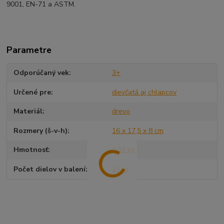
9001, EN-71 a ASTM.
Parametre
Odporúčaný vek
3+
Určené pre
dievčatá aj chlapcov
Materiál
drevo
Rozmery (š-v-h)
16 x 17,5 x 8 cm
Hmotnosť
0,53 kg
Počet dielov v balení
13 ks