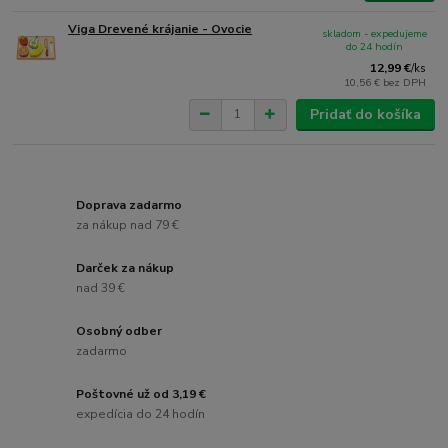
Viga Drevené krájanie - Ovocie
skladom - expedujeme
do 24 hodín
12,99 €
/
ks
10,56 €
bez DPH
Pridať do košíka
Doprava zadarmo
za nákup nad 79 €
Darček za nákup
nad 39 €
Osobný odber
zadarmo
Poštovné už od 3,19 €
expedícia do 24 hodín