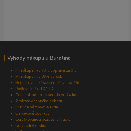
Výhody nákupu u Buratina
Pri nákupe nad 79 € doprava za 0 €
Pri nákupe nad 39 € darček
Registrovaní zákazníci - zľava od 4%
Poštovné už od 3,19 €
Tovar skladom-expedícia do 24 hod.
2 miesta osobného odberu
Pravidelné zľavové akcie
Darčekové poukazy
Certifikované a bezpečné hračky
Udržateľný e-shop