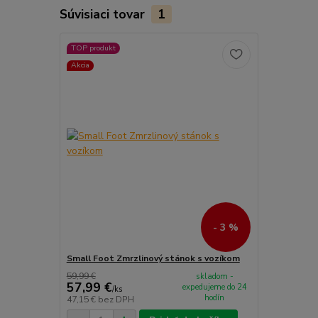
Súvisiaci tovar
1
TOP produkt
Akcia
- 3 %
Small Foot Zmrzlinový stánok s vozíkom
59,99 €
skladom -
57,99 €
expedujeme do 24
/
ks
hodín
47,15 €
bez DPH