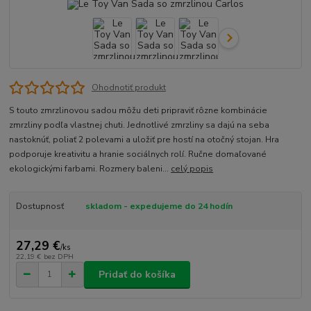
Ohodnotiť produkt
S touto zmrzlinovou sadou môžu deti pripraviť rôzne kombinácie
zmrzliny podľa vlastnej chuti. Jednotlivé zmrzliny sa dajú na seba
nastoknúť, poliať 2 polevami a uložiť pre hostí na otočný stojan. Hra
podporuje kreativitu a hranie sociálnych rolí. Ručne domaľované
ekologickými farbami. Rozmery baleni...
celý popis
Dostupnosť
skladom - expedujeme do 24 hodín
27,29 €
/
ks
22,19 €
bez DPH
Pridať do košíka