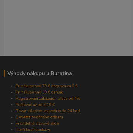
Výhody nákupu u Buratina
Pri nákupe nad 79 € doprava za 0 €
Pri nákupe nad 39 € darček
Registrovaní zákazníci - zľava od 4%
Poštovné už od 3,19 €
Tovar skladom-expedícia do 24 hod.
2 miesta osobného odberu
Pravidelné zľavové akcie
Darčekové poukazy