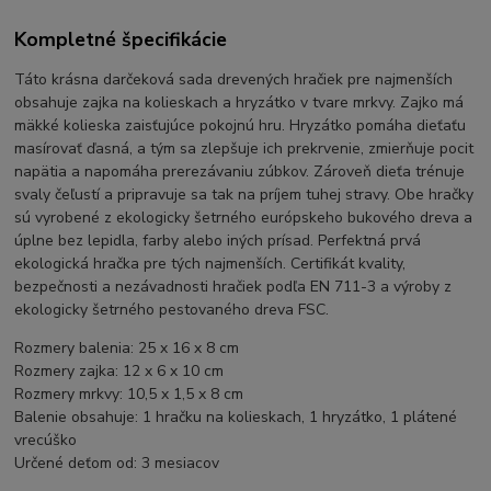
Kompletné špecifikácie
Táto krásna darčeková sada drevených hračiek pre najmenších
obsahuje zajka na kolieskach a hryzátko v tvare mrkvy. Zajko má
mäkké kolieska zaisťujúce pokojnú hru. Hryzátko pomáha dieťaťu
masírovať ďasná, a tým sa zlepšuje ich prekrvenie, zmierňuje pocit
napätia a napomáha prerezávaniu zúbkov. Zároveň dieťa trénuje
svaly čeľustí a pripravuje sa tak na príjem tuhej stravy. Obe hračky
sú vyrobené z ekologicky šetrného európskeho bukového dreva a
úplne bez lepidla, farby alebo iných prísad. Perfektná prvá
ekologická hračka pre tých najmenších. Certifikát kvality,
bezpečnosti a nezávadnosti hračiek podľa EN 711-3 a výroby z
ekologicky šetrného pestovaného dreva FSC.
Rozmery balenia: 25 x 16 x 8 cm
Rozmery zajka: 12 x 6 x 10 cm
Rozmery mrkvy: 10,5 x 1,5 x 8 cm
Balenie obsahuje: 1 hračku na kolieskach, 1 hryzátko, 1 plátené
vrecúško
Určené deťom od: 3 mesiacov