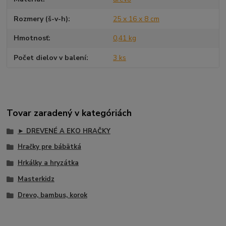
Rozmery (š-v-h)
25 x 16 x 8 cm
Hmotnosť
0,41 kg
Počet dielov v balení
3 ks
Tovar zaradený v kategóriách
► DREVENÉ A EKO HRAČKY
Hračky pre bábätká
Hrkálky a hryzátka
Masterkidz
Drevo, bambus, korok