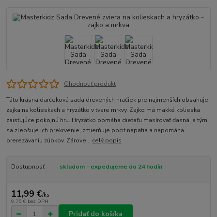
Ohodnotiť produkt
Táto krásna darčeková sada drevených hračiek pre najmenších obsahuje
zajka na kolieskach a hryzátko v tvare mrkvy. Zajko má mäkké kolieska
zaisťujúce pokojnú hru. Hryzátko pomáha dieťaťu masírovať ďasná, a tým
sa zlepšuje ich prekrvenie, zmierňuje pocit napätia a napomáha
prerezávaniu zúbkov. Zárove...
celý popis
Dostupnosť
skladom - expedujeme do 24 hodín
11,99 €
/
ks
9,75 €
bez DPH
Pridať do košíka