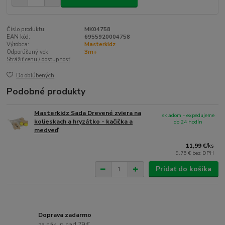
Číslo produktu:
MK04758
EAN kód:
6955920004758
Výrobca:
Masterkidz
Odporúčaný vek:
3m+
Strážiť cenu / dostupnosť
Do obľúbených
Podobné produkty
Masterkidz Sada Drevené zviera na
skladom - expedujeme
kolieskach a hryzátko - kačička a
do 24 hodín
medveď
11,99 €
/
ks
9,75 €
bez DPH
Pridať do košíka
Doprava zadarmo
za nákup nad 79 €