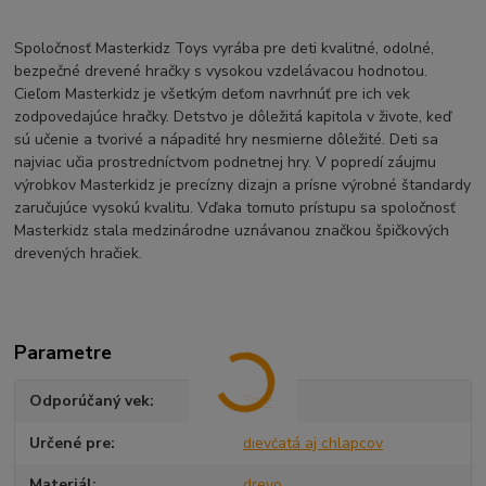
Spoločnosť Masterkidz Toys vyrába pre deti kvalitné, odolné,
bezpečné drevené hračky s vysokou vzdelávacou hodnotou.
Cieľom Masterkidz je všetkým deťom navrhnúť pre ich vek
zodpovedajúce hračky. Detstvo je dôležitá kapitola v živote, keď
sú učenie a tvorivé a nápadité hry nesmierne dôležité. Deti sa
najviac učia prostredníctvom podnetnej hry. V popredí záujmu
výrobkov Masterkidz je precízny dizajn a prísne výrobné štandardy
zaručujúce vysokú kvalitu. Vďaka tomuto prístupu sa spoločnosť
Masterkidz stala medzinárodne uznávanou značkou špičkových
drevených hračiek.
Parametre
Odporúčaný vek
3m+
Určené pre
dievčatá aj chlapcov
Materiál
drevo