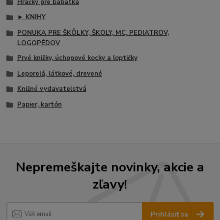
Hračky pre bábätká
► KNIHY
PONUKA PRE ŠKÔLKY, ŠKOLY, MC, PEDIATROV,
LOGOPÉDOV
Prvé knižky, úchopové kocky a loptičky
Leporelá, látkové, drevené
Knižné vydavateľstvá
Papier, kartón
Nepremeškajte novinky, akcie a
zľavy!
Prihlásiť sa