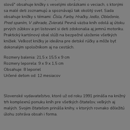
slová" obsahuje knižky s veselými obrázkami o veciach, s ktorými
sa malé deti zoznamujú a spoznávajú tak okolitý svet. Sada
obsahuje knižky s témami:
Čísla, Farby, Hračky, Jedlo, Oblečenie,
Pred spaním, V záhrade, Zvieratá
. Pevná väzba kníh odolá aj útoku
prvých zúbkov a pri listovaní si deti zdokonalia aj jemnú motoriku.
Praktický kartónový obal slúži na bezpečné uloženie všetkých
knižiek. Veľkosť knižky je ideálna pre detské rúčky a môže byť
dokonalým spoločníkom aj na cestách.
Rozmery balenia: 21,5 x 15,5 x 9 cm
Rozmery leporela: 9 x 9 x 1,5 cm
Obsahuje: 8 leporiel
Určené deťom od: 12 mesiacov
Slovenské vydavateľstvo, ktoré už od roku 1991 prináša na knižný
trh komplexnú ponuku kníh pre všetkých čitateľov, veľkých aj
malých. Svojim čitateľom prináša knihy, v ktorých rovnako dôležitú
úlohu zohráva obsah i forma.