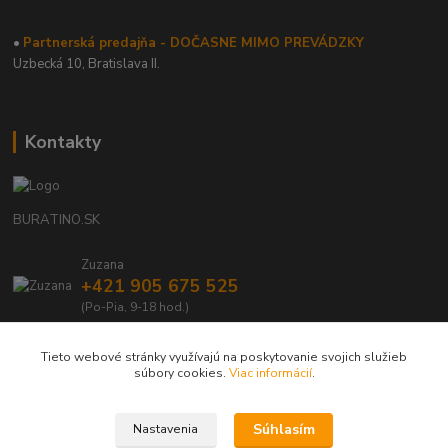
•
Partnerská predajňa - DOČASNE MIMO PREVÁDZKY
Uzbecká 10, Bratislava II.
Kontakty
BURATINO.SK
Zuzana
+421 905 675 525
(Po-Pia, 9-18 hod.)
info@buratino.sk
Tieto webové stránky využívajú na poskytovanie svojich služieb
súbory cookies.
Viac informácií
.
Súhlasím
Nastavenia