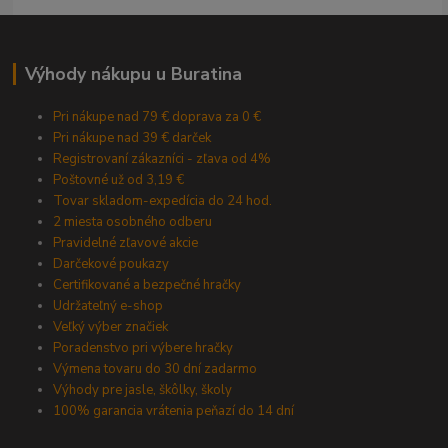
Výhody nákupu u Buratina
Pri nákupe nad 79 € doprava za 0 €
Pri nákupe nad 39 € darček
Registrovaní zákazníci - zľava od 4%
Poštovné už od 3,19 €
Tovar skladom-expedícia do 24 hod.
2 miesta osobného odberu
Pravidelné zľavové akcie
Darčekové poukazy
Certifikované a bezpečné hračky
Udržateľný e-shop
Veľký výber značiek
Poradenstvo pri výbere hračky
Výmena tovaru do 30 dní zadarmo
Výhody pre jasle, škôlky, školy
100% garancia vrátenia peňazí do 14 dní