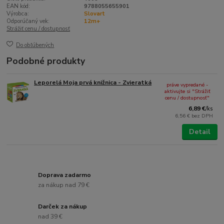
EAN kód:
9788055655901
Výrobca:
Slovart
Odporúčaný vek:
12m+
Strážiť cenu / dostupnosť
Do obľúbených
Podobné produkty
Leporelá Moja prvá knižnica - Zvieratká
práve vypredané -
aktivujte si "Strážiť
cenu / dostupnosť"
6,89 €
/
ks
6,56 €
bez DPH
Detail
Doprava zadarmo
za nákup nad 79 €
Darček za nákup
nad 39 €