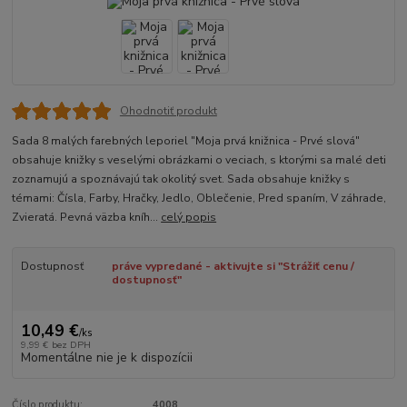
Ohodnotiť produkt
Sada 8 malých farebných leporiel "Moja prvá knižnica - Prvé slová"
obsahuje knižky s veselými obrázkami o veciach, s ktorými sa malé deti
zoznamujú a spoznávajú tak okolitý svet. Sada obsahuje knižky s
témami: Čísla, Farby, Hračky, Jedlo, Oblečenie, Pred spaním, V záhrade,
Zvieratá. Pevná väzba kníh...
celý popis
Dostupnosť
práve vypredané - aktivujte si "Strážiť cenu /
dostupnosť"
10,49 €
/
ks
9,99 €
bez DPH
Momentálne nie je k dispozícii
Číslo produktu:
4008