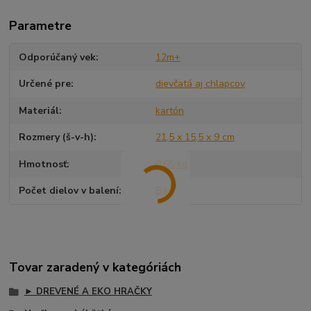
Parametre
Odporúčaný vek
12m+
Určené pre
dievčatá aj chlapcov
Materiál
kartón
Rozmery (š-v-h)
21,5 x 15,5 x 9 cm
Hmotnosť
0,65 kg
Počet dielov v balení
8 ks
Tovar zaradený v kategóriách
► DREVENÉ A EKO HRAČKY