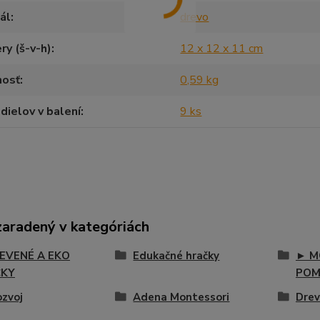
ál
drevo
y (š-v-h)
12 x 12 x 11 cm
osť
0,59 kg
dielov v balení
9 ks
zaradený v kategóriách
EVENÉ A EKO
Edukačné hračky
► M
ČKY
POM
ozvoj
Adena Montessori
Drev