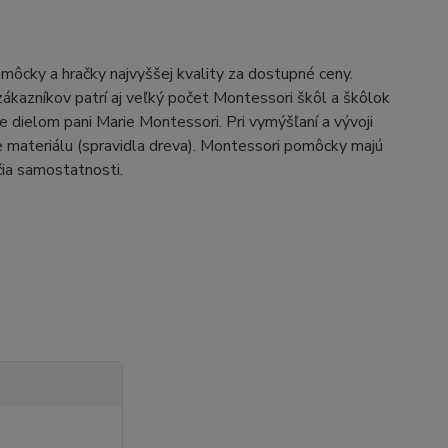
ôcky a hračky najvyššej kvality za dostupné ceny.
ákazníkov patrí aj veľký počet Montessori škôl a škôlok
ielom pani Marie Montessori. Pri vymýšľaní a vývoji
e materiálu (spravidla dreva). Montessori pomôcky majú
čia samostatnosti.