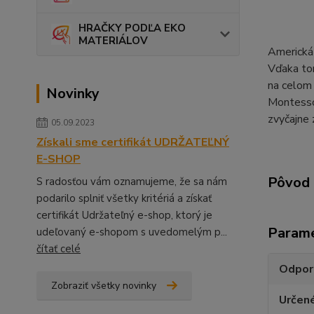
HRAČKY PODĽA EKO
MATERIÁLOV
Americká
Vďaka tom
na celom 
Novinky
Montessor
zvyčajne 
05.09.2023
Získali sme certifikát UDRŽATEĽNÝ
E-SHOP
Pôvod 
S radosťou vám oznamujeme, že sa nám
podarilo splniť všetky kritériá a získať
certifikát Udržateľný e-shop, ktorý je
Param
udeľovaný e-shopom s uvedomelým p...
čítať celé
Odpor
Zobraziť všetky novinky
Určen