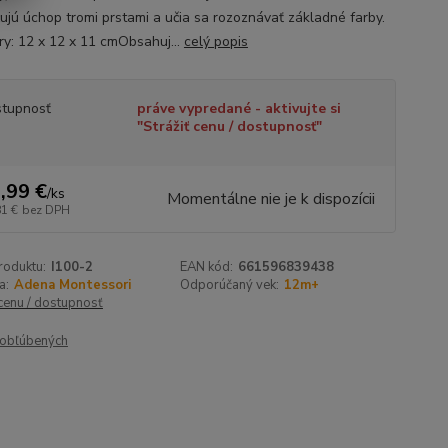
čujú úchop tromi prstami a učia sa rozoznávať základné farby.
y: 12 x 12 x 11 cmObsahuj...
celý popis
tupnosť
práve vypredané - aktivujte si
"Strážiť cenu / dostupnosť"
,99 €
/
ks
Momentálne nie je k dispozícii
81 €
bez DPH
roduktu:
I100-2
EAN kód:
661596839438
a:
Adena Montessori
Odporúčaný vek:
12m+
 cenu / dostupnosť
obľúbených