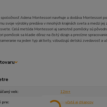
 spoločnosť Adena Montessori navrhuje a dodáva Montessori pom
u svoje výrobky predáva v mnohých krajinách sveta a medzi jej z
svete. Celá metóda Montessori aj samotné pomôcky sú pôvodne d
i pomôcok sa kladie dôraz na čistý dizajn a precízne spracovani
zameranie na jeden typ aktivity, vzbudzujú detskú zvedavosť a u
tovaru
etre
účaný vek
12m+
é pre
dievčatá aj chlapcov