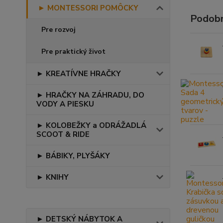
► MONTESSORI POMÔCKY
Podobn
Pre rozvoj
Pre praktický život
► KREATÍVNE HRAČKY
► HRAČKY NA ZÁHRADU, DO
VODY A PIESKU
► KOLOBEŽKY a ODRÁŽADLÁ
SCOOT & RIDE
► BÁBIKY, PLYŠÁKY
► KNIHY
► DETSKÝ NÁBYTOK A