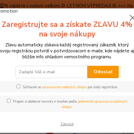
5️⃣0️⃣% nájdete v našom veľkom 🌻 LETNOM VÝPREDAJI 🌻 === Na n
máme teraz pripravené špeciálne zľavy až do výšky 1️⃣5️⃣% , ktor
Zaregistrujte sa a získate ZĽAVU 4%
PRAVA A PLATBA
RECENZIE
👉VRÁTENIE TOVARU👈
KONTA
na svoje nákupy
Zľavu automaticky získava každý registrovaný zákazník, ktorý
Neviet
svoju registráciu potvrdí v potvrdzovacom e-maile, kde nájdete aj
Hľadať
+421
bližšie info ohľadom vernostného programu.
(Po-Pi
Odoslať
► MONTESSORI POMÔCKY
Montessori Farebné veľké kruhy na 3 farebn
Súhlasím so
spracovaním osobných údajov
pre účely registrácie.
essori Farebné veľké kruhy na 3
Prajem si odoberať novinky e-mailom podľa
podmienok spracovania osobných
ukt
údajov
.
Farebné
Zatvoriť
Úlohou
farebný