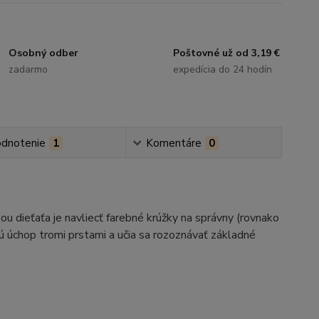
Osobný odber
Poštovné už od 3,19 €
zadarmo
expedícia do 24 hodín
dnotenie
1
Komentáre
0
hou dieťaťa je navliecť farebné krúžky na správny (rovnako
ujú úchop tromi prstami a učia sa rozoznávať základné