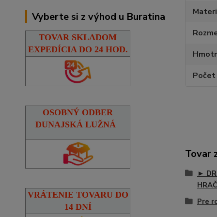
Materi
Vyberte si z výhod u Buratina
Rozmer
TOVAR SKLADOM
EXPEDÍCIA DO 24 HOD.
Hmotn
Počet 
OSOBNÝ ODBER
DUNAJSKÁ LUŽNÁ
Tovar 
► DR
HRA
VRÁTENIE TOVARU DO
Pre r
14 DNÍ