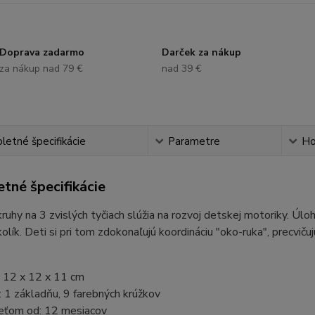
Doprava zadarmo
Darček za nákup
za nákup nad 79 €
nad 39 €
etné špecifikácie
Parametre
Ho
tné špecifikácie
ruhy na 3 zvislých tyčiach slúžia na rozvoj detskej motoriky. Úlo
kolík. Deti si pri tom zdokonaľujú koordináciu "oko-ruka", precvič
 12 x 12 x 11 cm
 1 základňu, 9 farebných krúžkov
eťom od: 12 mesiacov