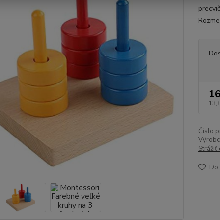
precvi
Rozmer
Dos
16
13,
Číslo p
Výrobc
Strážiť
Do 