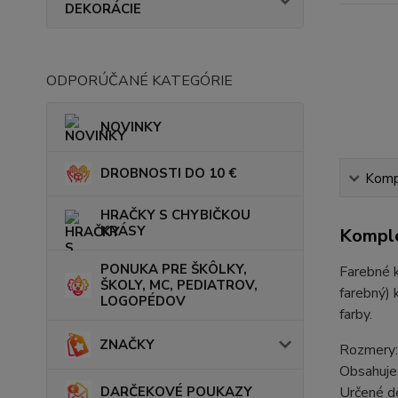
DEKORÁCIE
ODPORÚČANÉ KATEGÓRIE
NOVINKY
DROBNOSTI DO 10 €
Kompl
HRAČKY S CHYBIČKOU
KRÁSY
Komple
PONUKA PRE ŠKÔLKY,
Farebné k
ŠKOLY, MC, PEDIATROV,
farebný) 
LOGOPÉDOV
farby.
ZNAČKY
Rozmery:
Obsahuje:
DARČEKOVÉ POUKAZY
Určené d