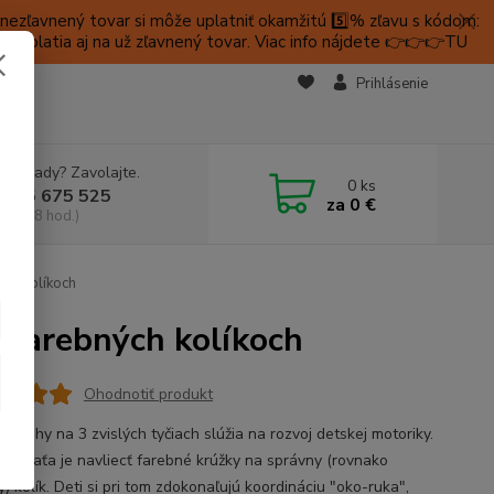
ezľavnený tovar si môže uplatniť okamžitú 5️⃣% zľavu s kódom:
é platia aj na už zľavnený tovar. Viac info nájdete 👉👉👉TU
KTY
Prihlásenie
e si rady? Zavolajte.
0
ks
 905 675 525
za
0 €
a, 9-18 hod.)
ých kolíkoch
 farebných kolíkoch
Ohodnotiť produkt
 kruhy na 3 zvislých tyčiach slúžia na rozvoj detskej motoriky.
 dieťaťa je navliecť farebné krúžky na správny (rovnako
) kolík. Deti si pri tom zdokonaľujú koordináciu "oko-ruka",