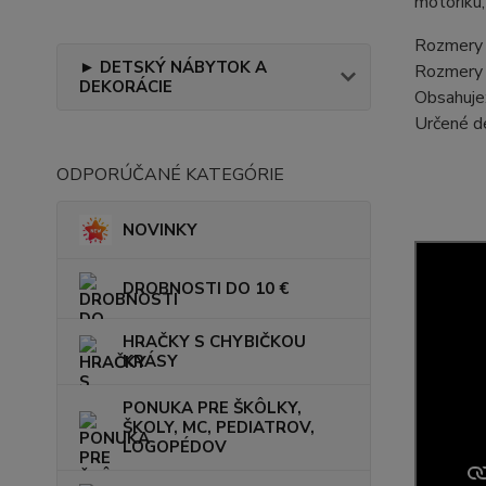
motoriku,
Rozmery 
► DETSKÝ NÁBYTOK A
Rozmery 
DEKORÁCIE
Obsahuje:
Určené d
ODPORÚČANÉ KATEGÓRIE
NOVINKY
DROBNOSTI DO 10 €
HRAČKY S CHYBIČKOU
KRÁSY
PONUKA PRE ŠKÔLKY,
ŠKOLY, MC, PEDIATROV,
LOGOPÉDOV