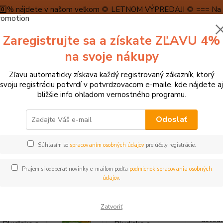
5️⃣0️⃣% nájdete v našom veľkom 🌻 LETNOM VÝPREDAJI 🌻 === Na n
máme teraz pripravené špeciálne zľavy až do výšky 1️⃣5️⃣% , ktor
Zaregistrujte sa a získate ZĽAVU 4%
PRAVA A PLATBA
RECENZIE
👉VRÁTENIE TOVARU👈
KONTA
na svoje nákupy
Zľavu automaticky získava každý registrovaný zákazník, ktorý
Neviet
svoju registráciu potvrdí v potvrdzovacom e-maile, kde nájdete aj
Hľadať
+421
bližšie info ohľadom vernostného programu.
(Po-Pi
Odoslať
tolové hry, hlavolamy
Stolové hry, pexesá, dominá
Petitcollage Blu
Súhlasím so
spracovaním osobných údajov
pre účely registrácie.
tcollage Bludisko a puzzle Farm
Prajem si odoberať novinky e-mailom podľa
podmienok spracovania osobných
údajov
.
Toto n
Zatvoriť
najprv
dovedi