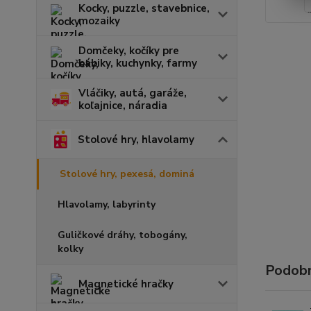
Kocky, puzzle, stavebnice,
mozaiky
Domčeky, kočíky pre
bábiky, kuchynky, farmy
Vláčiky, autá, garáže,
koľajnice, náradia
Stolové hry, hlavolamy
Stolové hry, pexesá, dominá
Hlavolamy, labyrinty
Guličkové dráhy, tobogány,
kolky
Podobn
Magnetické hračky