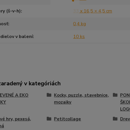
y (š-v-h)
33 x 16,5 × 4,5 cm
osť
0,4 kg
dielov v balení
10 ks
zaradený v kategóriách
EVENÉ A EKO
Kocky, puzzle, stavebnice,
PON
ČKY
mozaiky
ŠKOL
LOG
vé hry, pexesá,
Petitcollage
Drev
ná