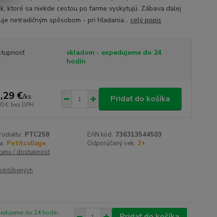
ek, ktoré sa niekde cestou po farme vyskytujú. Zábava ďalej
uje netradičným spôsobom - pri hľadania...
celý popis
tupnosť
skladom - expedujeme do 24
hodín
,29 €
/
ks
Pridať do košíka
80 €
bez DPH
roduktu:
PTC258
EAN kód:
736313544503
a:
Petitcollage
Odporúčaný vek:
2+
 cenu / dostupnosť
obľúbených
pedujeme do 24 hodín
Pridať do košíka