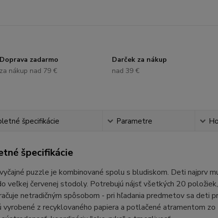
Doprava zadarmo
Darček za nákup
za nákup nad 79 €
nad 39 €
etné špecifikácie
Parametre
Ho
tné špecifikácie
yčajné puzzle je kombinované spolu s bludiskom. Deti najprv mu
o veľkej červenej stodoly. Potrebujú nájsť všetkých 20 položiek
račuje netradičným spôsobom - pri hľadania predmetov sa deti p
 vyrobené z recyklovaného papiera a potlačené atramentom zo ze