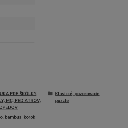
UKA PRE ŠKÔLKY,
Klasické, pozorovacie
Y, MC, PEDIATROV,
puzzle
OPÉDOV
o, bambus, korok