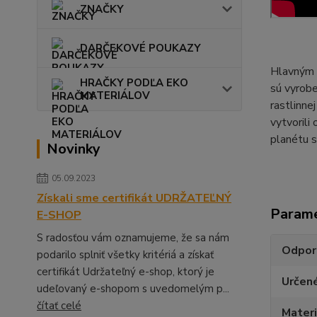
ZNAČKY
DARČEKOVÉ POUKAZY
Hlavným p
HRAČKY PODĽA EKO
sú vyrobe
MATERIÁLOV
rastlinne
vytvorili
planétu s
Novinky
05.09.2023
Získali sme certifikát UDRŽATEĽNÝ
Param
E-SHOP
S radosťou vám oznamujeme, že sa nám
Odpor
podarilo splniť všetky kritériá a získať
certifikát Udržateľný e-shop, ktorý je
Určen
udeľovaný e-shopom s uvedomelým p...
čítať celé
Materi