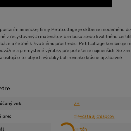
oslaním americkej firmy Petitcollage je skĺbenie moderného diza
né z recyklovaných materiálov, bambusu alebo kvalitného certifi
j báze a šetrné k životnému prostrediu. Petitcollage kombinuje mo
 odvážne a premyslené výrobky pre potešenie najmenších. So zame
a usilujú o to, aby ich výrobky boli rovnako krásne aj zábavné.
etre
účaný vek
2+
é pre
dievčatá aj chlapcov
ál
kartón