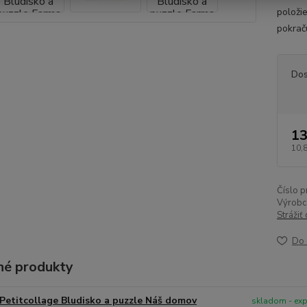
položi
pokrač
Dos
13
10,
Číslo p
Výrobc
Strážiť
Do 
é produkty
Petitcollage Bludisko a puzzle Náš domov
skladom - ex