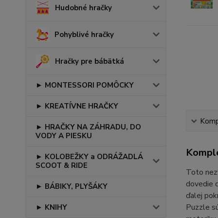
Hudobné hračky
Pohyblivé hračky
Hračky pre bábätká
► MONTESSORI POMÔCKY
► KREATÍVNE HRAČKY
Kompl
► HRAČKY NA ZÁHRADU, DO
VODY A PIESKU
Komple
► KOLOBEŽKY a ODRÁŽADLÁ
SCOOT & RIDE
Toto nezv
dovedie d
► BÁBIKY, PLYŠÁKY
ďalej pok
Puzzle sú
► KNIHY