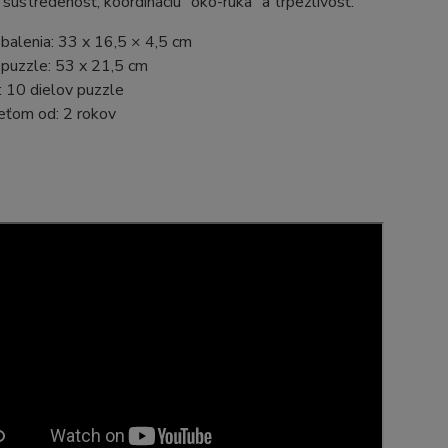
 sústredenosť, koordináciu "oko-ruka" a trpezlivosť.
balenia: 33 x 16,5 × 4,5 cm
puzzle: 53 x 21,5 cm
 10 dielov puzzle
eťom od: 2 rokov