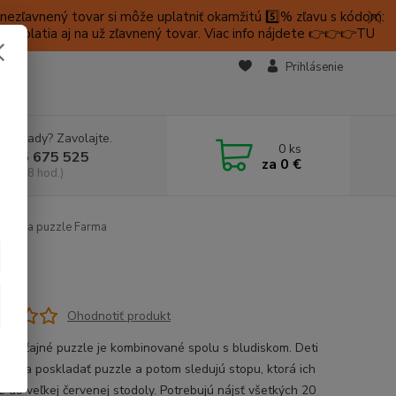
ezľavnený tovar si môže uplatniť okamžitú 5️⃣% zľavu s kódom:
é platia aj na už zľavnený tovar. Viac info nájdete 👉👉👉TU
KTY
Prihlásenie
e si rady? Zavolajte.
0
ks
 905 675 525
za
0 €
a, 9-18 hod.)
disko a puzzle Farma
a
Ohodnotiť produkt
ezvyčajné puzzle je kombinované spolu s bludiskom. Deti
 musia poskladať puzzle a potom sledujú stopu, ktorá ich
e do veľkej červenej stodoly. Potrebujú nájsť všetkých 20