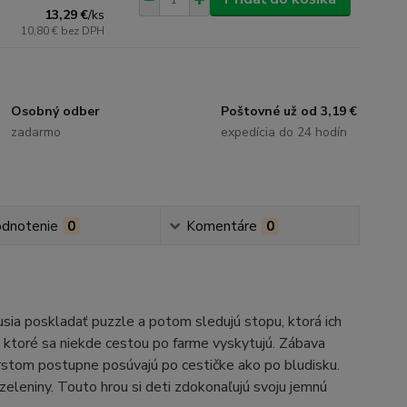
13,29 €
/
ks
10,80 €
bez DPH
Osobný odber
Poštovné už od 3,19 €
zadarmo
expedícia do 24 hodín
dnotenie
0
Komentáre
0
sia poskladať puzzle a potom sledujú stopu, ktorá ich
, ktoré sa niekde cestou po farme vyskytujú. Zábava
rstom postupne posúvajú po cestičke ako po bludisku.
leniny. Touto hrou si deti zdokonaľujú svoju jemnú