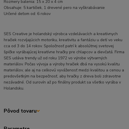
Rozmery balenia: 15 x 20 x 4 cm
Obsahuje: 5 kartičiek, 1 drevené pero na vyškrabávanie
Určené deťom od: 6 rokov
SES Creative je holandský výrobca vzdelávacích a kreatívnych
hračiek rozvíjajúcich motoriku, kreativitu a fantáziu u detí vo veku
cca od 3 do 14 rokov. Spoločnosť patrí k absolútnej svetovej
špičke vyrábajúcej kreatívne hračky pre chlapcov a dievčatá. Firma
SES udáva trendy už od roku 1972 vo výrobe výtvarných
materiálov. Počas vývoja a výroby hračiek dbá na vysokú kvalitu
materiálov, ale aj na celkovú vyváženosť medzi kvalitou a cenou a
predovšetkým na bezpečnosť, aby hračky z dreva boli zdravotne
nezávadné. Od surovín až po finálny produkt sa všetko vyrába v
Holandsku.
Pôvod tovaru
Parametre