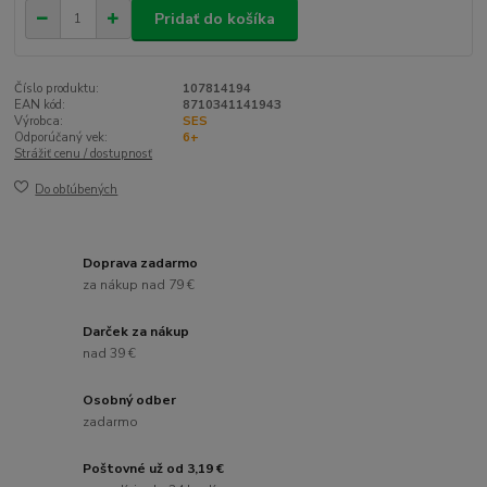
Pridať do košíka
Číslo produktu:
107814194
EAN kód:
8710341141943
Výrobca:
SES
Odporúčaný vek:
6+
Strážiť cenu / dostupnosť
Do obľúbených
Doprava zadarmo
za nákup nad 79 €
Darček za nákup
nad 39 €
Osobný odber
zadarmo
Poštovné už od 3,19 €