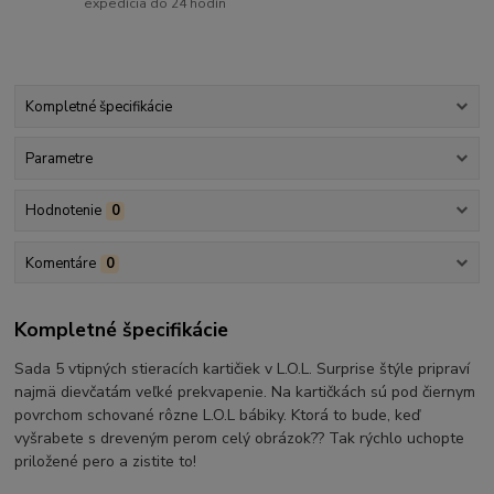
expedícia do 24 hodín
Kompletné špecifikácie
Parametre
Hodnotenie
0
Komentáre
0
Kompletné špecifikácie
Sada 5 vtipných stieracích kartičiek v L.O.L. Surprise štýle pripraví
najmä dievčatám veľké prekvapenie. Na kartičkách sú pod čiernym
povrchom schované rôzne L.O.L bábiky. Ktorá to bude, keď
vyšrabete s dreveným perom celý obrázok?? Tak rýchlo uchopte
priložené pero a zistite to!