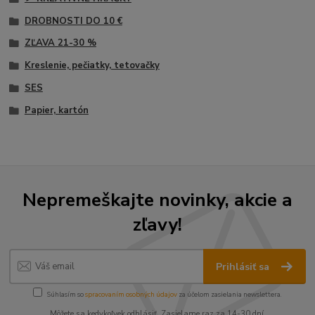
DROBNOSTI DO 10 €
ZĽAVA 21-30 %
Kreslenie, pečiatky, tetovačky
SES
Papier, kartón
Nepremeškajte novinky, akcie a
zľavy!
Prihlásiť sa
Súhlasím so
spracovaním osobných údajov
za účelom zasielania newslettera.
Môžete sa kedykoľvek odhlásiť. Zasielame raz za 14-30 dní.