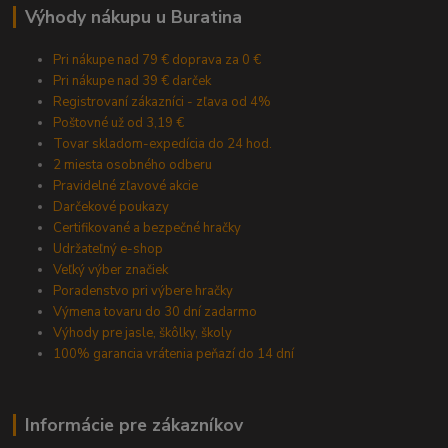
Výhody nákupu u Buratina
Pri nákupe nad 79 € doprava za 0 €
Pri nákupe nad 39 € darček
Registrovaní zákazníci - zľava od 4%
Poštovné už od 3,19 €
Tovar skladom-expedícia do 24 hod.
2 miesta osobného odberu
Pravidelné zľavové akcie
Darčekové poukazy
Certifikované a bezpečné hračky
Udržateľný e-shop
Veľký výber značiek
Poradenstvo pri výbere hračky
Výmena tovaru do 30 dní zadarmo
Výhody pre jasle, škôlky, školy
100% garancia vrátenia peňazí do 14 dní
Informácie pre zákazníkov