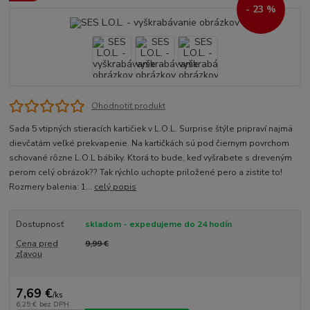
- 23 %
Ohodnotiť produkt
Sada 5 vtipných stieracích kartičiek v L.O.L. Surprise štýle pripraví najmä
dievčatám veľké prekvapenie. Na kartičkách sú pod čiernym povrchom
schované rôzne L.O.L bábiky. Ktorá to bude, keď vyšrabete s dreveným
perom celý obrázok?? Tak rýchlo uchopte priložené pero a zistite to!
Rozmery balenia: 1...
celý popis
Dostupnosť
skladom - expedujeme do 24 hodín
Cena pred
9,99 €
zľavou
7,69 €
/
ks
6,25 €
bez DPH