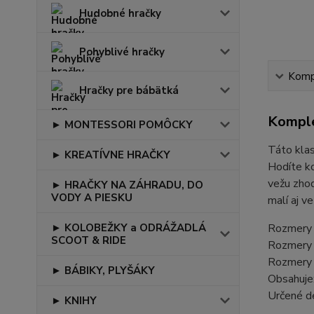
Hudobné hračky
Pohyblivé hračky
Kompl
Hračky pre bábätká
Komple
► MONTESSORI POMÔCKY
Táto klas
► KREATÍVNE HRAČKY
Hodíte ko
vežu zhod
► HRAČKY NA ZÁHRADU, DO
VODY A PIESKU
malí aj ve
► KOLOBEŽKY a ODRÁŽADLÁ
Rozmery b
SCOOT & RIDE
Rozmery 
Rozmery d
► BÁBIKY, PLYŠÁKY
Obsahuje:
Určené d
► KNIHY