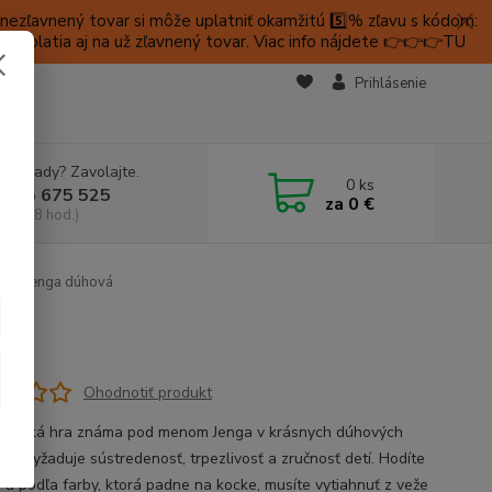
ezľavnený tovar si môže uplatniť okamžitú 5️⃣% zľavu s kódom:
é platia aj na už zľavnený tovar. Viac info nájdete 👉👉👉TU
KTY
Prihlásenie
e si rady? Zavolajte.
0
ks
 905 675 525
za
0 €
a, 9-18 hod.)
ená Jenga dúhová
Ohodnotiť produkt
lasická hra známa pod menom Jenga v krásnych dúhových
 si vyžaduje sústredenosť, trpezlivosť a zručnosť detí. Hodíte
 a podľa farby, ktorá padne na kocke, musíte vytiahnuť z veže