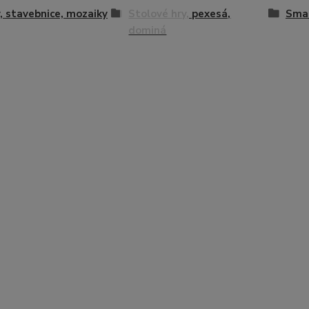
, stavebnice, mozaiky
Stolové hry, pexesá,
Smal
dominá