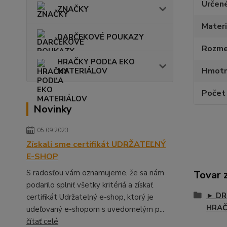
Určen
ZNAČKY
Materi
DARČEKOVÉ POUKAZY
Rozmer
HRAČKY PODĽA EKO
Hmotn
MATERIÁLOV
Počet 
Novinky
05.09.2023
Získali sme certifikát UDRŽATEĽNÝ
E-SHOP
S radosťou vám oznamujeme, že sa nám
Tovar 
podarilo splniť všetky kritériá a získať
► DR
certifikát Udržateľný e-shop, ktorý je
HRA
udeľovaný e-shopom s uvedomelým p...
čítať celé