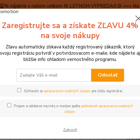
5️⃣0️⃣% nájdete v našom veľkom 🌻 LETNOM VÝPREDAJI 🌻 === Na n
máme teraz pripravené špeciálne zľavy až do výšky 1️⃣5️⃣% , ktor
Zaregistrujte sa a získate ZĽAVU 4%
PRAVA A PLATBA
RECENZIE
👉VRÁTENIE TOVARU👈
KONTA
na svoje nákupy
Zľavu automaticky získava každý registrovaný zákazník, ktorý
Neviet
svoju registráciu potvrdí v potvrdzovacom e-maile, kde nájdete aj
Hľadať
+421
bližšie info ohľadom vernostného programu.
(Po-Pi
Odoslať
tolové hry, hlavolamy
Stolové hry, pexesá, dominá
Small Foot Drev
Súhlasím so
spracovaním osobných údajov
pre účely registrácie.
l Foot Drevená Jenga dúhová
Prajem si odoberať novinky e-mailom podľa
podmienok spracovania osobných
údajov
.
Táto k
Zatvoriť
farbách
kockou