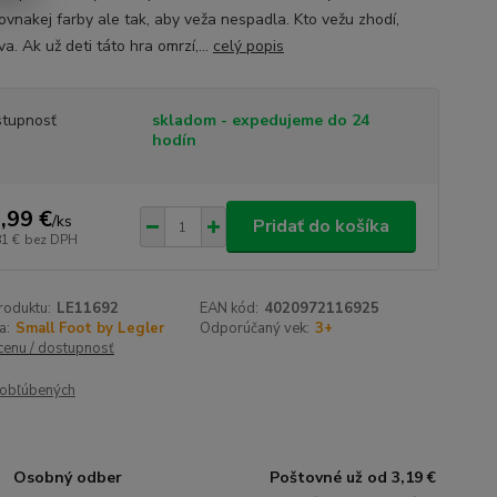
rovnakej farby ale tak, aby veža nespadla. Kto vežu zhodí,
a. Ak už deti táto hra omrzí,...
celý popis
tupnosť
skladom - expedujeme do 24
hodín
,99 €
/
ks
Pridať do košíka
81 €
bez DPH
roduktu:
LE11692
EAN kód:
4020972116925
a:
Small Foot by Legler
Odporúčaný vek:
3+
 cenu / dostupnosť
obľúbených
Osobný odber
Poštovné už od 3,19 €