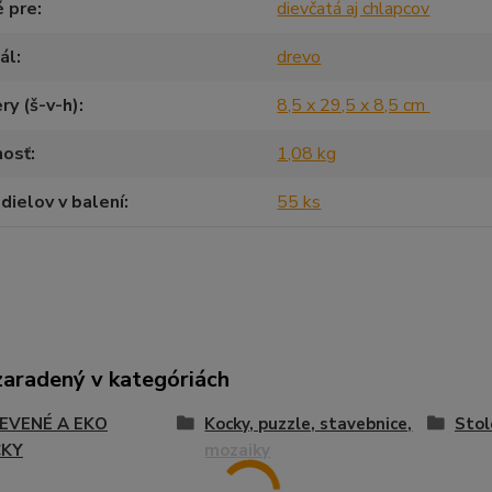
é pre
dievčatá aj chlapcov
ál
drevo
y (š-v-h)
8,5 x 29,5 x 8,5 cm
osť
1,08 kg
dielov v balení
55 ks
zaradený v kategóriách
EVENÉ A EKO
Kocky, puzzle, stavebnice,
Stol
ČKY
mozaiky