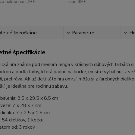
za nákup nad 79 €
nad 39 €
etné špecifikácie
Parametre
Ho
tné špecifikácie
ická hra známa pod menom Jenga v krásnych dúhových farbách si v
ckou a podľa farby, ktorá padne na kocke, musíte vytiahnuť z veže
í, prehráva. Ak už deti táto hra omrzí, môžu si z farebných dielik
ľkí, je ideálna pre rodinnú zábavu.
alenia: 8,5 x 29,5 x 8,5 cm
veže: 7 x 28 x 7 cm
ielika: 7 x 2,5 x 1,5 cm
 54 dielikov, 1 kocku
eťom od: 3 rokov