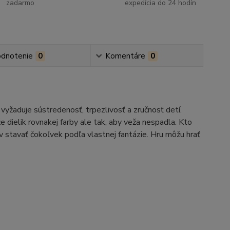
zadarmo
expedícia do 24 hodín
dnotenie
0
Komentáre
0
yžaduje sústredenosť, trpezlivosť a zručnosť detí.
 dielik rovnakej farby ale tak, aby veža nespadla. Kto
ov stavať čokoľvek podľa vlastnej fantázie. Hru môžu hrať