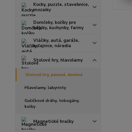
Kocky, puzzle, stavebnice,
mozaiky
Domčeky, kočíky pre
bábiky, kuchynky, farmy
Vláčiky, autá, garáže,
koľajnice, náradia
Stolové hry, hlavolamy
Stolové hry, pexesá, dominá
Hlavolamy, labyrinty
Guličkové dráhy, tobogány,
kolky
Magnetické hračky