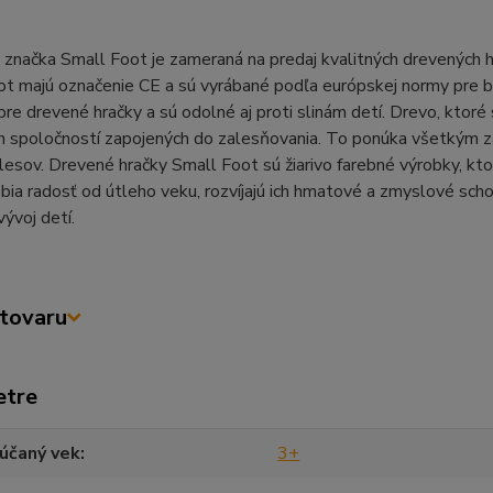
značka Small Foot je zameraná na predaj kvalitných drevených h
t majú označenie CE a sú vyrábané podľa európskej normy pre b
pre drevené hračky a sú odolné aj proti slinám detí. Drevo, ktoré
h spoločností zapojených do zalesňovania. To ponúka všetkým z
 lesov. Drevené hračky Small Foot sú žiarivo farebné výrobky, kto
ia radosť od útleho veku, rozvíjajú ich hmatové a zmyslové sch
vývoj detí.
tovaru
etre
účaný vek
3+