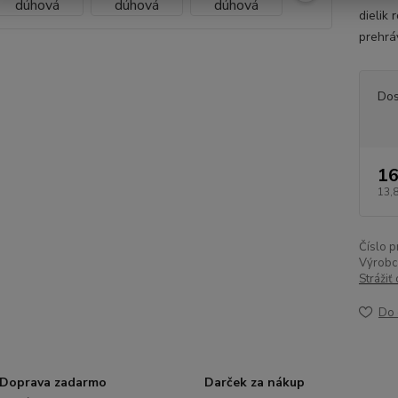
dielik 
prehráv
Dos
16
13,
Číslo p
Výrobc
Strážiť
Do 
Doprava zadarmo
Darček za nákup