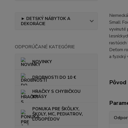
Nemecká 
► DETSKÝ NÁBYTOK A
Small Foo
DEKORÁCIE
vyvinuté 
lesníckyc
rastúcich
ODPORÚČANÉ KATEGÓRIE
Deťom rob
a fyzický 
NOVINKY
DROBNOSTI DO 10 €
Pôvod 
HRAČKY S CHYBIČKOU
KRÁSY
Param
PONUKA PRE ŠKÔLKY,
ŠKOLY, MC, PEDIATROV,
Odpor
LOGOPÉDOV