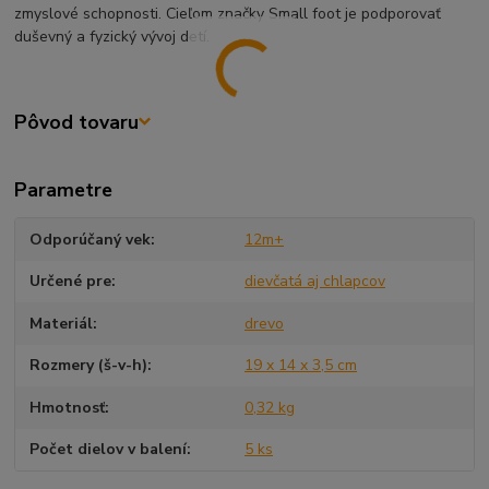
zmyslové schopnosti. Cieľom značky Small foot je podporovať
duševný a fyzický vývoj detí.
Pôvod tovaru
Parametre
Odporúčaný vek
12m+
Určené pre
dievčatá aj chlapcov
Materiál
drevo
Rozmery (š-v-h)
19 x 14 x 3,5 cm
Hmotnosť
0,32 kg
Počet dielov v balení
5 ks