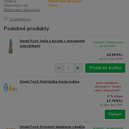
Výrobca:
Small Foot by Legler
Odporúčaný vek:
12m+
Strážiť cenu / dostupnosť
Do obľúbených
Podobné produkty
Small Foot Veža z kociek s drevenými
skladom - expedujeme
zvieratkami
do 24 hodín
23,29 €
/
ks
18,93 €
bez DPH
Pridať do košíka
Small Foot Matrioška Sovia rodina
práve vypredané -
aktivujte si "Strážiť
cenu / dostupnosť"
6 % zľava
17,79 €
/
ks
14,46 €
bez DPH
Detail
Small Foot Drevené vkladacie závažia
skladom - expedujeme