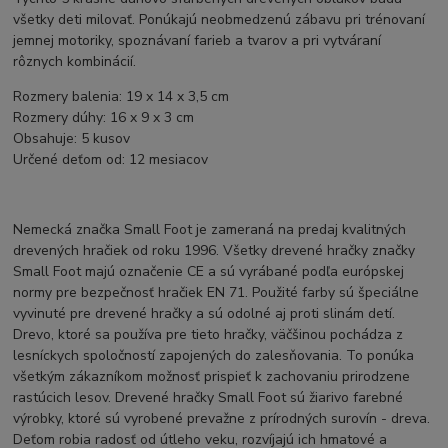
všetky deti milovať. Ponúkajú neobmedzenú zábavu pri trénovaní
jemnej motoriky, spoznávaní farieb a tvarov a pri vytváraní
rôznych kombinácií.
Rozmery balenia: 19 x 14 x 3,5 cm
Rozmery dúhy: 16 x 9 x 3 cm
Obsahuje: 5 kusov
Určené deťom od: 12 mesiacov
Nemecká značka Small Foot je zameraná na predaj kvalitných
drevených hračiek od roku 1996. Všetky drevené hračky značky
Small Foot majú označenie CE a sú vyrábané podľa európskej
normy pre bezpečnosť hračiek EN 71. Použité farby sú špeciálne
vyvinuté pre drevené hračky a sú odolné aj proti slinám detí.
Drevo, ktoré sa používa pre tieto hračky, väčšinou pochádza z
lesníckych spoločností zapojených do zalesňovania. To ponúka
všetkým zákazníkom možnosť prispieť k zachovaniu prirodzene
rastúcich lesov. Drevené hračky Small Foot sú žiarivo farebné
výrobky, ktoré sú vyrobené prevažne z prírodných surovín - dreva.
Deťom robia radosť od útleho veku, rozvíjajú ich hmatové a