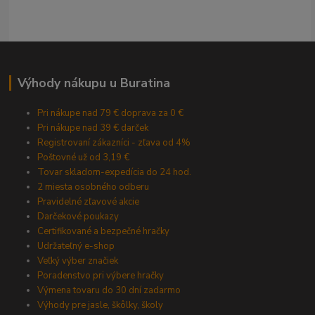
Výhody nákupu u Buratina
Pri nákupe nad 79 € doprava za 0 €
Pri nákupe nad 39 € darček
Registrovaní zákazníci - zľava od 4%
Poštovné už od 3,19 €
Tovar skladom-expedícia do 24 hod.
2 miesta osobného odberu
Pravidelné zľavové akcie
Darčekové poukazy
Certifikované a bezpečné hračky
Udržateľný e-shop
Veľký výber značiek
Poradenstvo pri výbere hračky
Výmena tovaru do 30 dní zadarmo
Výhody pre jasle, škôlky, školy