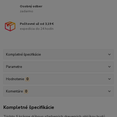
Osobný odber
zadarmo
Poštovné už od 3,19 €
expedícia do 24 hodín
Kompletné špecifikácie
Parametre
Hodnotenie
0
Komentáre
0
Kompletné špecifikácie
Týchto 5 krásne dúhovo sfarbených drevených oblúkov budú