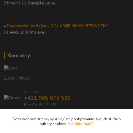
Záhradná 20,
Dunajská Lužná
•
Partnerská predajňa - DOČASNE MIMO PREVÁDZKY
Uzbecká 10, Bratislava II.
Kontakty
BURATINO.SK
Zuzana
+421 905 675 525
(Po-Pia, 9-18 hod.)
info@buratino.sk
Tieto webové stránky využívajú na poskytovanie svojich služieb
súbory cookies.
Viac informácií
.