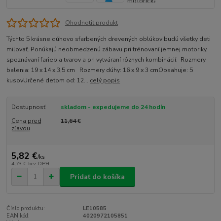
Ohodnotiť produkt
Týchto 5 krásne dúhovo sfarbených drevených oblúkov budú všetky deti
milovať. Ponúkajú neobmedzenú zábavu pri trénovaní jemnej motoriky,
spoznávaní farieb a tvarov a pri vytváraní rôznych kombinácií. Rozmery
balenia: 19 x 14 x 3,5 cm Rozmery dúhy: 16 x 9 x 3 cmObsahuje: 5
kusovUrčené deťom od: 12...
celý popis
Dostupnosť
skladom - expedujeme do 24 hodín
Cena pred
11,64 €
zľavou
5,82 €
/
ks
4,73 €
bez DPH
Pridať do košíka
Číslo produktu:
LE10585
EAN kód:
4020972105851