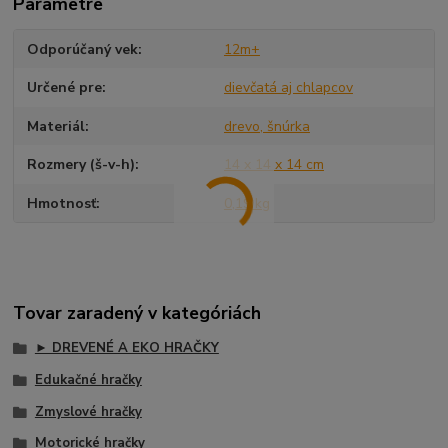
Parametre
Odporúčaný vek
12m+
Určené pre
dievčatá aj chlapcov
Materiál
drevo, šnúrka
Rozmery (š-v-h)
14 x 14 x 14 cm
Hmotnosť
0,19 kg
Tovar zaradený v kategóriách
► DREVENÉ A EKO HRAČKY
Edukačné hračky
Zmyslové hračky
Motorické hračky