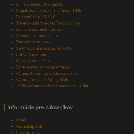
Pri nákupe nad 39 € darček
Registrovaní zákazníci - zľava od 4%
Poštovné už od 3,19 €
Tovar skladom-expedícia do 24 hod.
2 miesta osobného odberu
Pravidelné zľavové akcie
Darčekové poukazy
Certifikované a bezpečné hračky
Udržateľný e-shop
Veľký výber značiek
Poradenstvo pri výbere hračky
Výmena tovaru do 30 dní zadarmo
Výhody pre jasle, škôlky, školy
100% garancia vrátenia peňazí do 14 dní
Informácie pre zákazníkov
O nás
Ako nakupovať
Ceny dopravy