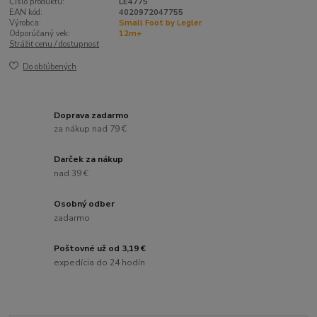
Číslo produktu:
LE4775
EAN kód:
4020972047755
Výrobca:
Small Foot by Legler
Odporúčaný vek:
12m+
Strážiť cenu / dostupnosť
Do obľúbených
Doprava zadarmo
za nákup nad 79 €
Darček za nákup
nad 39 €
Osobný odber
zadarmo
Poštovné už od 3,19 €
expedícia do 24 hodín