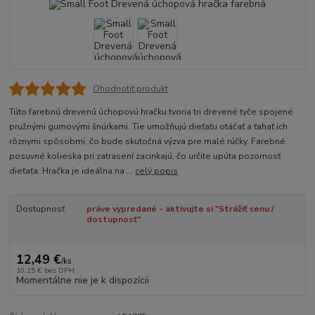
Ohodnotiť produkt
Túto farebnú drevenú úchopovú hračku tvoria tri drevené tyče spojené
pružnými gumovými šnúrkami. Tie umožňujú dieťaťu otáčať a ťahať ich
rôznymi spôsobmi, čo bude skutočná výzva pre malé rúčky. Farebné
posuvné kolieska pri zatrasení zacinkajú, čo určite upúta pozornosť
dieťaťa. Hračka je ideálna na ...
celý popis
Dostupnosť
práve vypredané - aktivujte si "Strážiť cenu /
dostupnosť"
12,49 €
/
ks
10,15 €
bez DPH
Momentálne nie je k dispozícii