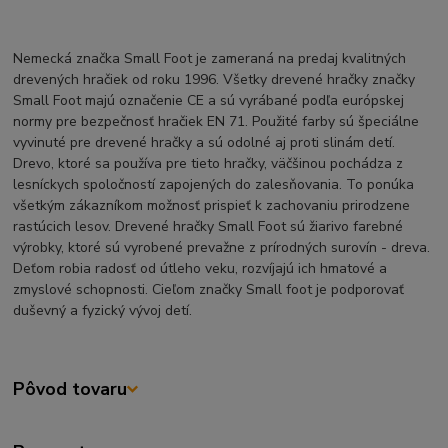
Nemecká značka Small Foot je zameraná na predaj kvalitných
drevených hračiek od roku 1996. Všetky drevené hračky značky
Small Foot majú označenie CE a sú vyrábané podľa európskej
normy pre bezpečnosť hračiek EN 71. Použité farby sú špeciálne
vyvinuté pre drevené hračky a sú odolné aj proti slinám detí.
Drevo, ktoré sa používa pre tieto hračky, väčšinou pochádza z
lesníckych spoločností zapojených do zalesňovania. To ponúka
všetkým zákazníkom možnosť prispieť k zachovaniu prirodzene
rastúcich lesov. Drevené hračky Small Foot sú žiarivo farebné
výrobky, ktoré sú vyrobené prevažne z prírodných surovín - dreva.
Deťom robia radosť od útleho veku, rozvíjajú ich hmatové a
zmyslové schopnosti. Cieľom značky Small foot je podporovať
duševný a fyzický vývoj detí.
Pôvod tovaru