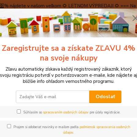
5️⃣0️⃣% nájdete v našom veľkom 🌻 LETNOM VÝPREDAJI 🌻 === Na n
máme teraz pripravené špeciálne zľavy až do výšky 1️⃣5️⃣% , ktor
PRAVA A PLATBA
RECENZIE
👉VRÁTENIE TOVARU👈
KONTA
Zaregistrujte sa a získate ZĽAVU 4%
Neviet
Hľadať
+421
na svoje nákupy
(Po-Pi
Zľavu automaticky získava každý registrovaný zákazník, ktorý
svoju registráciu potvrdí v potvrdzovacom e-maile, kde nájdete aj
tolové hry, hlavolamy
Hlavolamy, labyrinty
Small Foot Drevené po
bližšie info ohľadom vernostného programu.
l Foot Drevené posuvné puzzle
Odoslať
Súhlasím so
spracovaním osobných údajov
pre účely registrácie.
- 40 %
Veselé
Prajem si odoberať novinky e-mailom podľa
podmienok spracovania osobných
charakt
údajov
.
kde ma