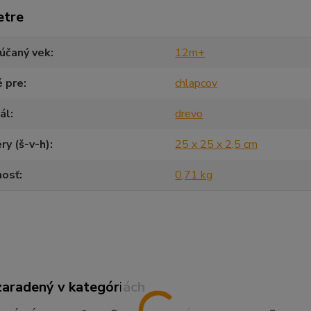
etre
účaný vek
12m+
é pre
chlapcov
ál
drevo
y (š-v-h)
25 x 25 x 2,5 cm
osť
0,71 kg
zaradený v kategóriách