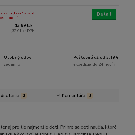
 aktivujte si "Strážiť
Detail
dostupnosť"
13,99 €
/
ks
11,37 €
bez DPH
Osobný odber
Poštovné už od 3,19 €
zadarmo
expedícia do 24 hodín
dnotenie
0
Komentáre
0
j pre tie najmenšie deti. Pri hre sa deti naučia, ktoré
anitku a školský autobus. Deti si v labyrinte trénujú