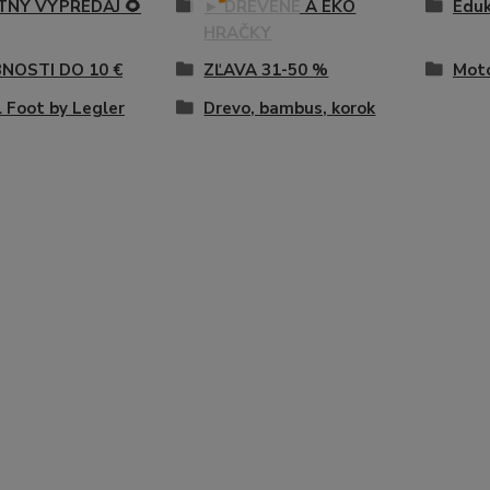
ETNÝ VÝPREDAJ 🌻
► DREVENÉ A EKO
Eduk
HRAČKY
NOSTI DO 10 €
ZĽAVA 31-50 %
Moto
 Foot by Legler
Drevo, bambus, korok