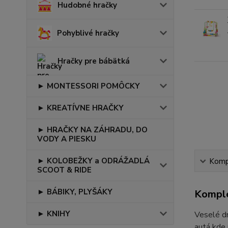
Hudobné hračky
Pohyblivé hračky
Hračky pre bábätká
► MONTESSORI POMÔCKY
► KREATÍVNE HRAČKY
► HRAČKY NA ZÁHRADU, DO
VODY A PIESKU
► KOLOBEŽKY a ODRÁŽADLÁ
Kompl
SCOOT & RIDE
► BÁBIKY, PLYŠÁKY
Komple
► KNIHY
Veselé dr
autá kde 