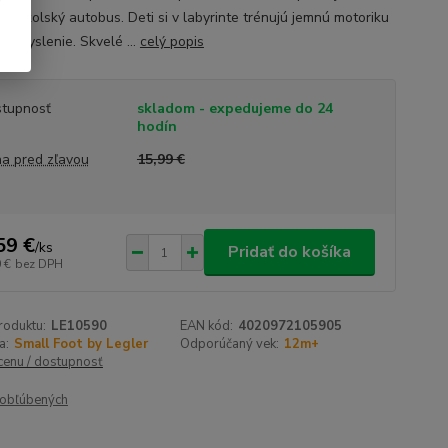
 a školský autobus. Deti si v labyrinte trénujú jemnú motoriku
ké myslenie. Skvelé ...
celý popis
tupnosť
skladom - expedujeme do 24
hodín
a pred zľavou
15,99 €
59 €
/
ks
Pridať do košíka
 €
bez DPH
roduktu:
LE10590
EAN kód:
4020972105905
a:
Small Foot by Legler
Odporúčaný vek:
12m+
 cenu / dostupnosť
obľúbených