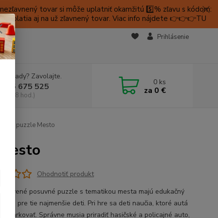
ezľavnený tovar si môže uplatniť okamžitú 5️⃣% zľavu s kódom:
é platia aj na už zľavnený tovar. Viac info nájdete 👉👉👉TU
KTY
Prihlásenie
e si rady? Zavolajte.
0
ks
 905 675 525
za
0 €
a, 9-18 hod.)
suvné puzzle Mesto
 Mesto
Ohodnotiť produkt
 drevené posuvné puzzle s tematikou mesta majú edukačný
er aj pre tie najmenšie deti. Pri hre sa deti naučia, ktoré autá
jú parkovať. Správne musia priradiť hasičské a policajné auto,