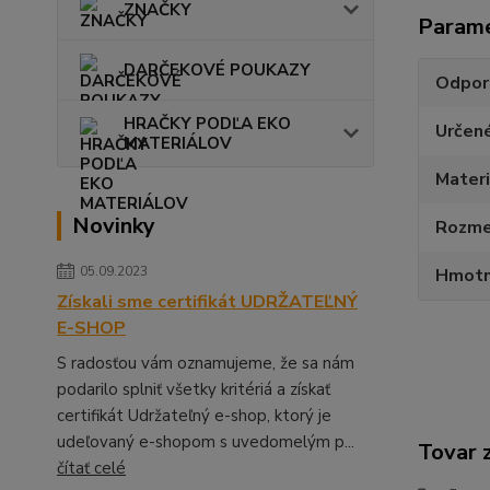
ZNAČKY
Param
DARČEKOVÉ POUKAZY
Odpor
HRAČKY PODĽA EKO
Určen
MATERIÁLOV
Materi
Novinky
Rozmer
05.09.2023
Hmotn
Získali sme certifikát UDRŽATEĽNÝ
E-SHOP
S radosťou vám oznamujeme, že sa nám
podarilo splniť všetky kritériá a získať
certifikát Udržateľný e-shop, ktorý je
udeľovaný e-shopom s uvedomelým p...
Tovar 
čítať celé