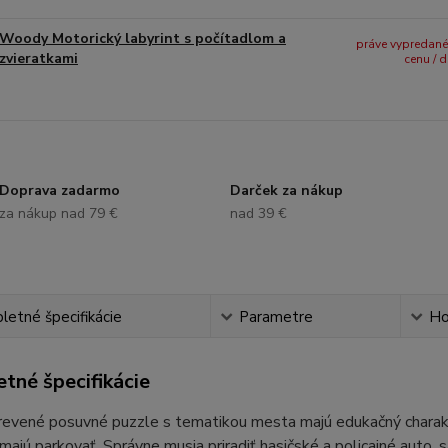
Woody Motorický labyrint s počítadlom a
práve vypredané -
zvieratkami
cenu / 
Doprava zadarmo
Darček za nákup
za nákup nad 79 €
nad 39 €
etné špecifikácie
Parametre
Ho
tné špecifikácie
evené posuvné puzzle s tematikou mesta majú edukačný charakter a
majú parkovať. Správne musia priradiť hasičské a policajné auto, s