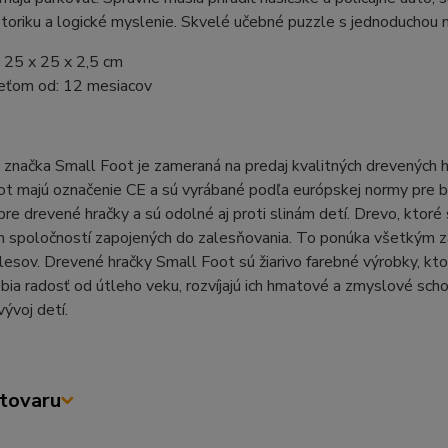
toriku a logické myslenie. Skvelé učebné puzzle s jednoduchou 
 25 x 25 x 2,5 cm
eťom od: 12 mesiacov
značka Small Foot je zameraná na predaj kvalitných drevených h
t majú označenie CE a sú vyrábané podľa európskej normy pre b
pre drevené hračky a sú odolné aj proti slinám detí. Drevo, ktoré
h spoločností zapojených do zalesňovania. To ponúka všetkým z
 lesov. Drevené hračky Small Foot sú žiarivo farebné výrobky, kto
ia radosť od útleho veku, rozvíjajú ich hmatové a zmyslové sch
vývoj detí.
tovaru