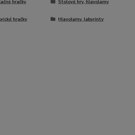
ačné hračky
Stolové hry, hlavolamy
rické hračky
Hlavolamy, labyrinty