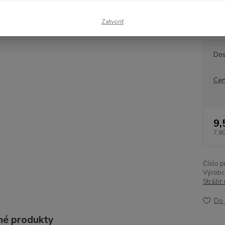
sanitku
a logic
Zatvoriť
Dos
Cen
9,
7,80
Číslo p
Výrobc
Strážiť
Do 
é produkty