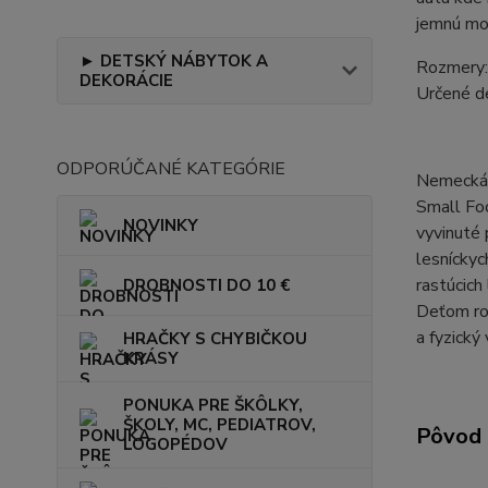
jemnú mo
► DETSKÝ NÁBYTOK A
Rozmery:
DEKORÁCIE
Určené d
ODPORÚČANÉ KATEGÓRIE
Nemecká 
Small Foo
NOVINKY
vyvinuté 
lesníckyc
rastúcich
DROBNOSTI DO 10 €
Deťom rob
a fyzický 
HRAČKY S CHYBIČKOU
KRÁSY
PONUKA PRE ŠKÔLKY,
ŠKOLY, MC, PEDIATROV,
Pôvod 
LOGOPÉDOV