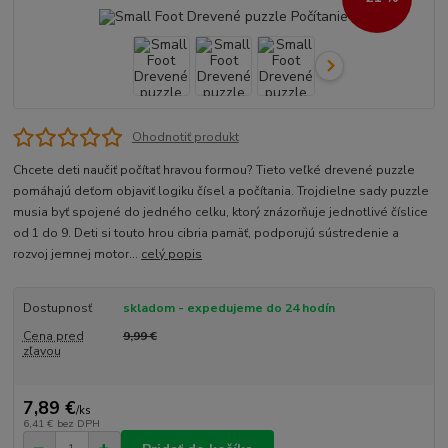
Ohodnotiť produkt
Chcete deti naučiť počítať hravou formou? Tieto veľké drevené puzzle
pomáhajú deťom objaviť logiku čísel a počítania. Trojdielne sady puzzle
musia byť spojené do jedného celku, ktorý znázorňuje jednotlivé číslice
od 1 do 9. Deti si touto hrou cibria pamäť, podporujú sústredenie a
rozvoj jemnej motor...
celý popis
Dostupnosť
skladom - expedujeme do 24 hodín
Cena pred
9,99 €
zľavou
7,89 €
/
ks
6,41 €
bez DPH