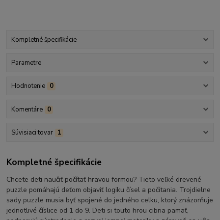
Kompletné špecifikácie
Parametre
Hodnotenie
0
Komentáre
0
Súvisiaci tovar
1
Kompletné špecifikácie
Chcete deti naučiť počítať hravou formou? Tieto veľké drevené
puzzle pomáhajú deťom objaviť logiku čísel a počítania. Trojdielne
sady puzzle musia byť spojené do jedného celku, ktorý znázorňuje
jednotlivé číslice od 1 do 9. Deti si touto hrou cibria pamäť,