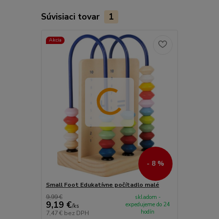
Súvisiaci tovar
1
Akcia
- 8 %
Small Foot Edukatívne počítadlo malé
9,99 €
skladom -
9,19 €
expedujeme do 24
/
ks
hodín
7,47 €
bez DPH