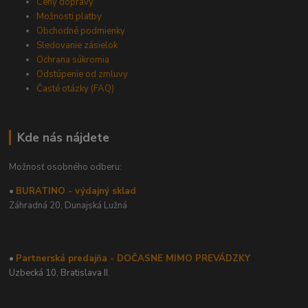
Ceny dopravy
Možnosti platby
Obchodné podmienky
Sledovanie zásielok
Ochrana súkromia
Odstúpenie od zmluvy
Časté otázky (FAQ)
Kde nás nájdete
Možnosť osobného odberu:
•
BURATINO - výdajný sklad
Záhradná 20,
Dunajská Lužná
•
Partnerská predajňa - DOČASNE MIMO PREVÁDZKY
Uzbecká 10, Bratislava II.