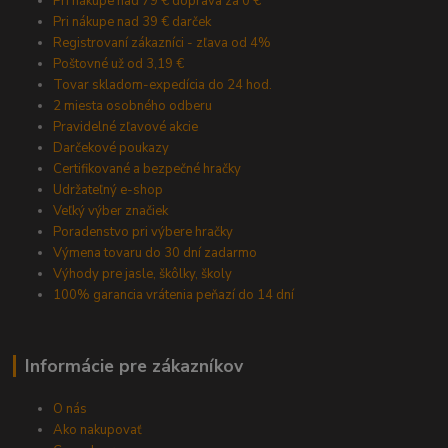
Pri nákupe nad 79 € doprava za 0 €
Pri nákupe nad 39 € darček
Registrovaní zákazníci - zľava od 4%
Poštovné už od 3,19 €
Tovar skladom-expedícia do 24 hod.
2 miesta osobného odberu
Pravidelné zľavové akcie
Darčekové poukazy
Certifikované a bezpečné hračky
Udržateľný e-shop
Veľký výber značiek
Poradenstvo pri výbere hračky
Výmena tovaru do 30 dní zadarmo
Výhody pre jasle, škôlky, školy
100% garancia vrátenia peňazí do 14 dní
Informácie pre zákazníkov
O nás
Ako nakupovať