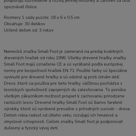
podporujú sústredenie a rozvoj jemnej motoriky a zároveň sa učia
spoznávať číslice.
Rozmery 1 sady puzzle: 18 x 6 x 0,5 cm
Obsahuje: 30 dielikov
Určené deťom od: 3 rokov
Nemecká značka Small Foot je zameraná na predaj kvalitných
drevených hračiek od roku 1996. Všetky drevené hračky značky
Small Foot majú označenie CE a sú vyrábané podľa európskej
normy pre bezpečnosť hračiek EN 71. Použité farby sú špeciálne
vyvinuté pre drevené hračky a sú odolné aj proti slinám detí.
Drevo, ktoré sa používa pre tieto hračky, väčšinou pochádza z
lesníckych spoločností zapojených do zalesňovania. To ponúka
všetkým zákazníkom možnosť prispieť k zachovaniu prirodzene
rastúcich lesov. Drevené hračky Small Foot sú žiarivo farebné
výrobky, ktoré sú vyrobené prevažne z prírodných surovín - dreva.
Deťom robia radosť od útleho veku, rozvíjajú ich hmatové a
zmyslové schopnosti. Cieľom značky Small foot je podporovať
duševný a fyzický vývoj detí.