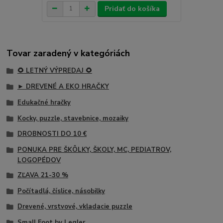
Pridať do košíka
Tovar zaradený v kategóriách
🌻 LETNÝ VÝPREDAJ 🌻
► DREVENÉ A EKO HRAČKY
Edukačné hračky
Kocky, puzzle, stavebnice, mozaiky
DROBNOSTI DO 10 €
PONUKA PRE ŠKÔLKY, ŠKOLY, MC, PEDIATROV,
LOGOPÉDOV
ZĽAVA 21-30 %
Počítadlá, číslice, násobilky
Drevené, vrstvové, vkladacie puzzle
Small Foot by Legler