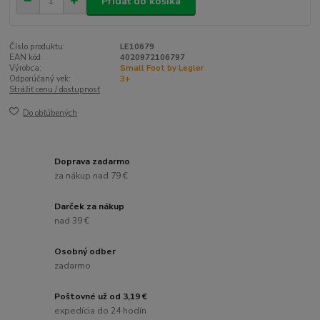
Pridať do košíka
Číslo produktu:
LE10679
EAN kód:
4020972106797
Výrobca:
Small Foot by Legler
Odporúčaný vek:
3+
Strážiť cenu / dostupnosť
Do obľúbených
Doprava zadarmo
za nákup nad 79 €
Darček za nákup
nad 39 €
Osobný odber
zadarmo
Poštovné už od 3,19 €
expedícia do 24 hodín