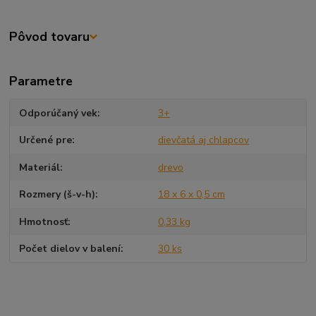
Pôvod tovaru
Parametre
Odporúčaný vek
3+
Určené pre
dievčatá aj chlapcov
Materiál
drevo
Rozmery (š-v-h)
18 x 6 x 0,5 cm
Hmotnosť
0,33 kg
Počet dielov v balení
30 ks