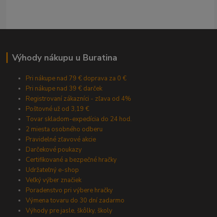
Výhody nákupu u Buratina
Pri nákupe nad 79 € doprava za 0 €
Pri nákupe nad 39 € darček
Registrovaní zákazníci - zľava od 4%
Poštovné už od 3,19 €
Tovar skladom-expedícia do 24 hod.
2 miesta osobného odberu
Pravidelné zľavové akcie
Darčekové poukazy
Certifikované a bezpečné hračky
Udržateľný e-shop
Veľký výber značiek
Poradenstvo pri výbere hračky
Výmena tovaru do 30 dní zadarmo
Výhody pre jasle, škôlky, školy