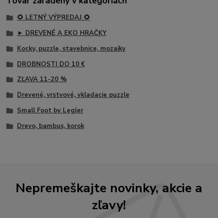
Tovar zaradený v kategóriách
🌻 LETNÝ VÝPREDAJ 🌻
► DREVENÉ A EKO HRAČKY
Kocky, puzzle, stavebnice, mozaiky
DROBNOSTI DO 10 €
ZĽAVA 11-20 %
Drevené, vrstvové, vkladacie puzzle
Small Foot by Legler
Drevo, bambus, korok
Nepremeškajte novinky, akcie a
zľavy!