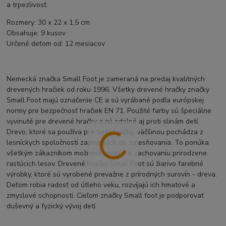
a trpezlivosť.
Rozmery: 30 x 22 x 1,5 cm
Obsahuje: 9 kusov
Určené deťom od: 12 mesiacov
Nemecká značka Small Foot je zameraná na predaj kvalitných
drevených hračiek od roku 1996. Všetky drevené hračky značky
Small Foot majú označenie CE a sú vyrábané podľa európskej
normy pre bezpečnosť hračiek EN 71. Použité farby sú špeciálne
vyvinuté pre drevené hračky a sú odolné aj proti slinám detí.
Drevo, ktoré sa používa pre tieto hračky, väčšinou pochádza z
lesníckych spoločností zapojených do zalesňovania. To ponúka
všetkým zákazníkom možnosť prispieť k zachovaniu prirodzene
rastúcich lesov. Drevené hračky Small Foot sú žiarivo farebné
výrobky, ktoré sú vyrobené prevažne z prírodných surovín - dreva.
Deťom robia radosť od útleho veku, rozvíjajú ich hmatové a
zmyslové schopnosti. Cieľom značky Small foot je podporovať
duševný a fyzický vývoj detí.