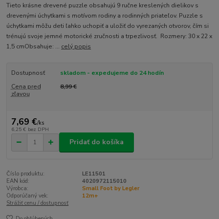
Tieto krásne drevené puzzle obsahujú 9 ručne kreslených dielikov s
drevenými úchytkami s motívom rodiny a rodinných priateľov. Puzzle s
úchytkami môžu deti ľahko uchopiť a uložiť do vyrezaných otvorov, čím si
trénujú svoje jemné motorické zručnosti a trpezlivosť. Rozmery: 30 x 22 x
1,5 cmObsahuje: ...
celý popis
Dostupnosť
skladom - expedujeme do 24 hodín
Cena pred
8,99 €
zľavou
7,69 €
/
ks
6,25 €
bez DPH
Pridať do košíka
Číslo produktu:
LE11501
EAN kód:
4020972115010
Výrobca:
Small Foot by Legler
Odporúčaný vek:
12m+
Strážiť cenu / dostupnosť
Do obľúbených