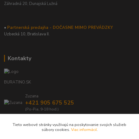
Záhradná 20,
Dunajská Lužná
•
Partnerská predajňa - DOČASNE MIMO PREVÁDZKY
Uzbecká 10, Bratislava II.
Kontakty
BURATINO.SK
Zuzana
+421 905 675 525
(Po-Pia, 9-18 hod.)
info@buratino.sk
Tieto webové stránky využívajú na poskytovanie svojich služieb
súbory cookies.
Viac informácií
.