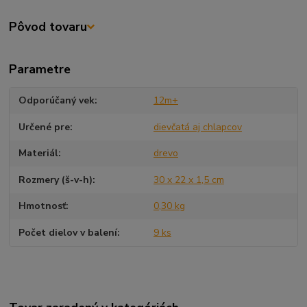
Pôvod tovaru
Parametre
Odporúčaný vek
12m+
Určené pre
dievčatá aj chlapcov
Materiál
drevo
Rozmery (š-v-h)
30 x 22 x 1,5 cm
Hmotnosť
0,30 kg
Počet dielov v balení
9 ks