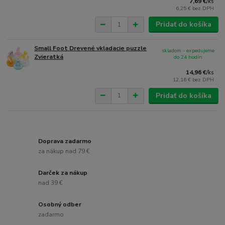
7,69 €
/
ks
6,25 €
bez DPH
Pridať do košíka
Small Foot Drevené vkladacie puzzle
skladom - expedujeme
Zvieratká
do 24 hodín
14,96 €
/
ks
12,16 €
bez DPH
Pridať do košíka
Doprava zadarmo
za nákup nad 79 €
Darček za nákup
nad 39 €
Osobný odber
zadarmo