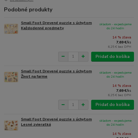
Podobné produkty
Small Foot Drevené puzzle s úchytom
skladom - expedujeme
Každodenné predmety
do 24 hodín
14 % zľava
7,69 €
/
ks
6,25 €
bez DPH
Pridať do košíka
Small Foot Drevené puzzle s úchytom
skladom - expedujeme
Život na farme
do 24 hodín
14 % zľava
7,69 €
/
ks
6,25 €
bez DPH
Pridať do košíka
Small Foot Drevené puzzle s úchytom
skladom - expedujeme
Lesné zvieratká
do 24 hodín
14 % zľava