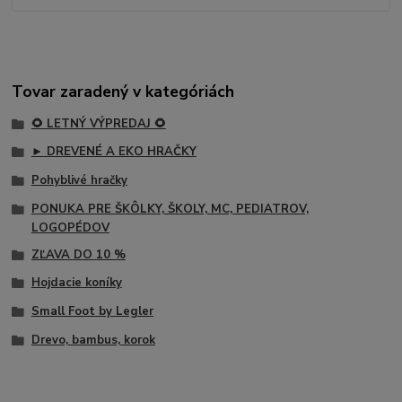
Tovar zaradený v kategóriách
🌻 LETNÝ VÝPREDAJ 🌻
► DREVENÉ A EKO HRAČKY
Pohyblivé hračky
PONUKA PRE ŠKÔLKY, ŠKOLY, MC, PEDIATROV,
LOGOPÉDOV
ZĽAVA DO 10 %
Hojdacie koníky
Small Foot by Legler
Drevo, bambus, korok