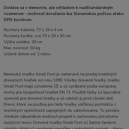
Dodáva sa v demonte, ale vzhľadom k nadštandardným
rozmerom - možnosť doručenia iba Slovenskou poštou alebo
DPD kuriérom.
Rozmery balenia: 72 x 29 x 4 cm
Rozmery koníka: cca 70 x 29 x 50 cm
Výška sedáka: 28 cm
Max. nosnosť: 50 kg
Určené deťom od: 2 rokov
Nemecká značka Small Foot je zameraná na predaj kvalitných
drevených hračiek od roku 1996. Všetky drevené hračky značky
Small Foot majú označenie CE a sú vyrábané podľa európskej
normy pre bezpečnosť hračiek EN 71. Použité farby sú špeciálne
vyvinuté pre drevené hračky a sú odolné aj proti slinám detí.
Drevo, ktoré sa používa pre tieto hračky, väčšinou pochádza z
lesníckych spoločností zapojených do zalesňovania. To ponúka
všetkým zákazníkom možnosť prispieť k zachovaniu prirodzene
rastúcich lesov. Drevené hračky Small Foot sú žiarivo farebné
výrobky, ktoré sú vyrobené prevažne z prírodných surovín - dreva.