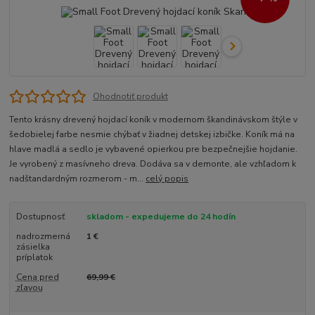
Ohodnotiť produkt
Tento krásny drevený hojdací koník v modernom škandinávskom štýle v
šedobielej farbe nesmie chýbať v žiadnej detskej izbičke. Koník má na
hlave madlá a sedlo je vybavené opierkou pre bezpečnejšie hojdanie.
Je vyrobený z masívneho dreva. Dodáva sa v demonte, ale vzhľadom k
nadštandardným rozmerom - m...
celý popis
Dostupnosť
skladom - expedujeme do 24 hodín
nadrozmerná
1 €
zásielka
príplatok
Cena pred
69,99 €
zľavou