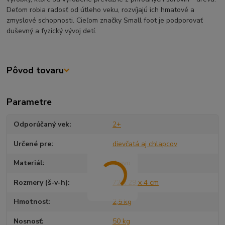
Deťom robia radosť od útleho veku, rozvíjajú ich hmatové a
zmyslové schopnosti. Cieľom značky Small foot je podporovať
duševný a fyzický vývoj detí.
Pôvod tovaru
Parametre
Odporúčaný vek
2+
Určené pre
dievčatá aj chlapcov
Materiál
drevo
Rozmery (š-v-h)
72 x 29 x 4 cm
Hmotnosť
2,5 kg
Nosnosť
50 kg