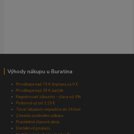
Výhody nákupu u Buratina
Pri nákupe nad 79 € doprava za 0 €
Pri nákupe nad 39 € darček
Registrovaní zákazníci - zľava od 4%
Poštovné už od 3,19 €
Tovar skladom-expedícia do 24 hod.
2 miesta osobného odberu
Pravidelné zľavové akcie
Darčekové poukazy