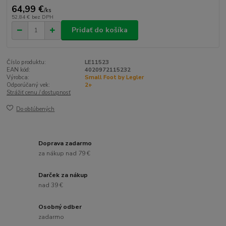
64,99 €
/
ks
52,84 €
bez DPH
Pridať do košíka
Číslo produktu:
LE11523
EAN kód:
4020972115232
Výrobca:
Small Foot by Legler
Odporúčaný vek:
2+
Strážiť cenu / dostupnosť
Do obľúbených
Doprava zadarmo
za nákup nad 79 €
Darček za nákup
nad 39 €
Osobný odber
zadarmo