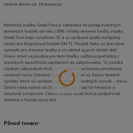
Určené deťom od: 18 mesiacov
Nemecká značka Small Foot je zameraná na predaj kvalitných
drevených hračiek od roku 1996. Všetky drevené hračky značky
Small Foot majú označenie CE a sú vyrábané podľa európskej
normy pre bezpečnosť hračiek EN 71. Použité farby sú špeciálne
vyvinuté pre drevené hračky a sú odolné aj proti slinám detí.
Drevo, ktoré sa používa pre tieto hračky, väčšinou pochádza z
lesníckych spoločností zapojených do zalesňovania. To ponúka
všetkým zákazníkom možnosť prispieť k zachovaniu prirodzene
rastúcich lesov. Drevené hračky Small Foot sú žiarivo farebné
výrobky, ktoré sú vyrobené prevažne z prírodných surovín - dreva.
Deťom robia radosť od útleho veku, rozvíjajú ich hmatové a
zmyslové schopnosti. Cieľom značky Small foot je podporovať
duševný a fyzický vývoj detí.
Pôvod tovaru