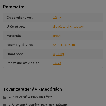
Parametre
Odporúčaný vek
12m+
Určené pre
dievčatá aj chlapcov
Materiál
drevo
Rozmery (š-v-h)
34 x 11 x 9 cm
Hmotnosť
0,67 kg
Počet dielov v balení
16 ks
Tovar zaradený v kategóriách
► DREVENÉ A EKO HRAČKY
Vláčiky, autá, garáže, koľajnice, náradia