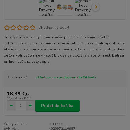
Ohodnotiť produkt
Krásny vláčik v trendy farbách práve prichádza do stanice Safari.
Lokomotíva s dvomi vagónikmi odvezú zebru, sloníka, žirafu aj krokodíla.
Vláčik s množstvom detailov je zároveň rozkladacou hračkou, ktorá dáva
deťom voľnosť pri hre - každý blok sa dá uložiť na viacero miest. Deti sa
pri hre naučia r...
celý popis
Dostupnosť
skladom - expedujeme do 24 hodín
18,99 €
/
ks
15,44 €
bez DPH
Pridať do košíka
Číslo produktu:
LE11698
EAN kód:
4020972116987