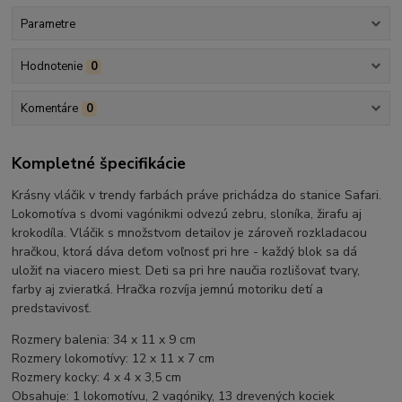
Parametre
Hodnotenie
0
Komentáre
0
Kompletné špecifikácie
Krásny vláčik v trendy farbách práve prichádza do stanice Safari.
Lokomotíva s dvomi vagónikmi odvezú zebru, sloníka, žirafu aj
krokodíla. Vláčik s množstvom detailov je zároveň rozkladacou
hračkou, ktorá dáva deťom voľnosť pri hre - každý blok sa dá
uložiť na viacero miest. Deti sa pri hre naučia rozlišovať tvary,
farby aj zvieratká. Hračka rozvíja jemnú motoriku detí a
predstavivosť.
Rozmery balenia: 34 x 11 x 9 cm
Rozmery lokomotívy: 12 x 11 x 7 cm
Rozmery kocky: 4 x 4 x 3,5 cm
Obsahuje: 1 lokomotívu, 2 vagóniky, 13 drevených kociek