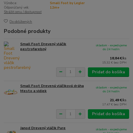
Výrobca:
Small Foot by Legler
Odporúčaný vek:
12m+
Strážiť cenu / dostupnosť
Do obľúbených
Podobné produkty
Small Foot Drevený vláčik
skladom - expedujeme
pestrofarebný
do 24 hodín
18,84 €
/
ks
15,32 €
bez DPH
Pridať do košíka
Small Foot Drevená vláčiková dráha
skladom - expedujeme
Mesto a vidiek
do 24 hodín
21,49 €
/
ks
17,47 €
bez DPH
Pridať do košíka
Janod Drevený vláčik Pure
skladom - expedujeme