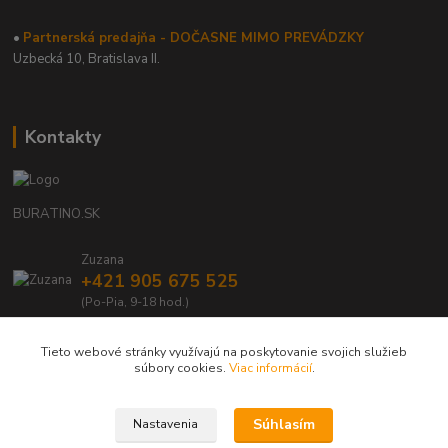
•
Partnerská predajňa - DOČASNE MIMO PREVÁDZKY
Uzbecká 10, Bratislava II.
Kontakty
BURATINO.SK
Zuzana
+421 905 675 525
(Po-Pia, 9-18 hod.)
info@buratino.sk
Tieto webové stránky využívajú na poskytovanie svojich služieb
súbory cookies.
Viac informácií
.
Súhlasím
Nastavenia