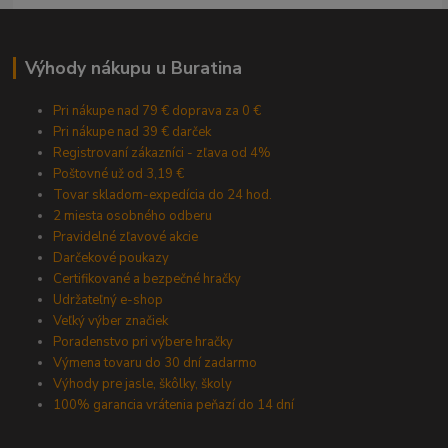
Výhody nákupu u Buratina
Pri nákupe nad 79 € doprava za 0 €
Pri nákupe nad 39 € darček
Registrovaní zákazníci - zľava od 4%
Poštovné už od 3,19 €
Tovar skladom-expedícia do 24 hod.
2 miesta osobného odberu
Pravidelné zľavové akcie
Darčekové poukazy
Certifikované a bezpečné hračky
Udržateľný e-shop
Veľký výber značiek
Poradenstvo pri výbere hračky
Výmena tovaru do 30 dní zadarmo
Výhody pre jasle, škôlky, školy
100% garancia vrátenia peňazí do 14 dní