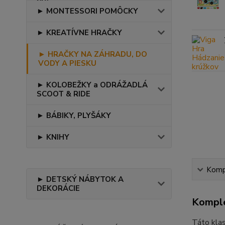
► MONTESSORI POMÔCKY
► KREATÍVNE HRAČKY
► HRAČKY NA ZÁHRADU, DO
VODY A PIESKU
► KOLOBEŽKY a ODRÁŽADLÁ
SCOOT & RIDE
► BÁBIKY, PLYŠÁKY
► KNIHY
Kompl
► DETSKÝ NÁBYTOK A
DEKORÁCIE
Komple
Táto klas