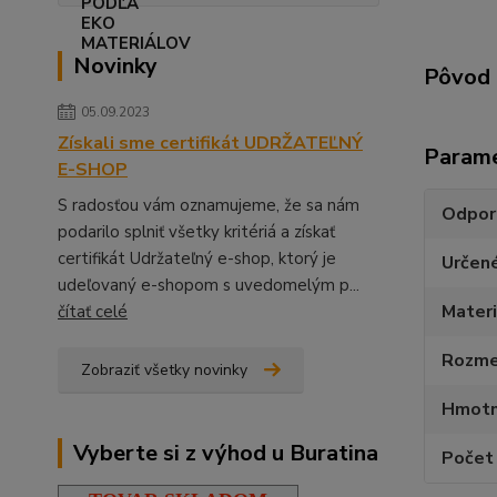
Novinky
Pôvod 
05.09.2023
Získali sme certifikát UDRŽATEĽNÝ
Param
E-SHOP
S radosťou vám oznamujeme, že sa nám
Odpor
podarilo splniť všetky kritériá a získať
certifikát Udržateľný e-shop, ktorý je
Určen
udeľovaný e-shopom s uvedomelým p...
Materi
čítať celé
Rozmer
Zobraziť všetky novinky
Hmotn
Vyberte si z výhod u Buratina
Počet 