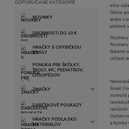
ODPORÚČANÉ KATEGÓRIE
ešte súťa
číslice, 
NOVINKY
alebo v p
plátené v
DROBNOSTI DO 10 €
Rozmery 
Rozmery 
HRAČKY S CHYBIČKOU
Balenie o
KRÁSY
Určené d
PONUKA PRE ŠKÔLKY,
ŠKOLY, MC, PEDIATROV,
LOGOPÉDOV
Nemecká 
Small Foo
ZNAČKY
vyvinuté 
lesníckyc
DARČEKOVÉ POUKAZY
rastúcich
Deťom rob
HRAČKY PODĽA EKO
a fyzický 
MATERIÁLOV