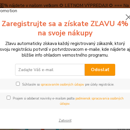
5️⃣0️⃣% nájdete v našom veľkom 🌻 LETNOM VÝPREDAJI 🌻 === Na n
máme teraz pripravené špeciálne zľavy až do výšky 1️⃣5️⃣% , ktor
Zaregistrujte sa a získate ZĽAVU 4%
PRAVA A PLATBA
RECENZIE
👉VRÁTENIE TOVARU👈
KONTA
na svoje nákupy
Zľavu automaticky získava každý registrovaný zákazník, ktorý
Neviet
svoju registráciu potvrdí v potvrdzovacom e-maile, kde nájdete aj
Hľadať
+421
bližšie info ohľadom vernostného programu.
(Po-Pi
Odoslať
► HRAČKY NA ZÁHRADU, DO VODY A PIESKU
Small Foot Hádzanie kru
Súhlasím so
spracovaním osobných údajov
pre účely registrácie.
l Foot Hádzanie kruhov Active
Prajem si odoberať novinky e-mailom podľa
podmienok spracovania osobných
údajov
.
Táto kl
Zatvoriť
zručno
ešte sú