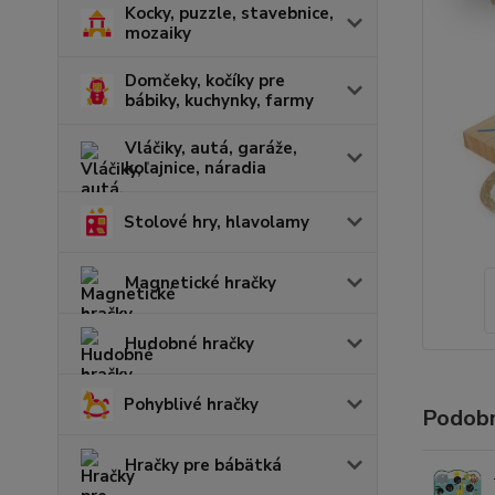
Kocky, puzzle, stavebnice,
mozaiky
Domčeky, kočíky pre
bábiky, kuchynky, farmy
Vláčiky, autá, garáže,
koľajnice, náradia
Stolové hry, hlavolamy
Magnetické hračky
Hudobné hračky
Pohyblivé hračky
Podobn
Hračky pre bábätká