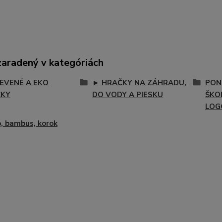
zaradený v kategóriách
EVENÉ A EKO
► HRAČKY NA ZÁHRADU,
PON
ČKY
DO VODY A PIESKU
ŠKOL
LOG
, bambus, korok