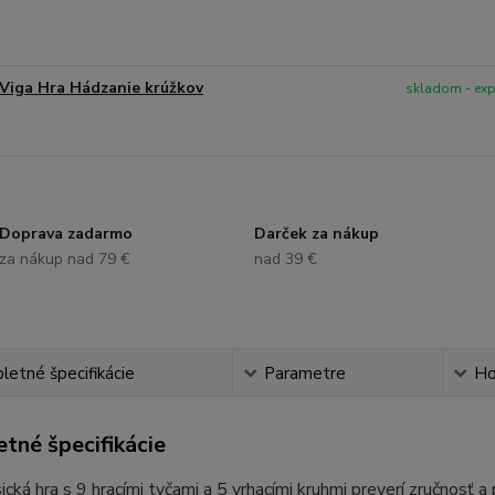
Viga Hra Hádzanie krúžkov
skladom - ex
Doprava zadarmo
Darček za nákup
za nákup nad 79 €
nad 39 €
etné špecifikácie
Parametre
Ho
tné špecifikácie
ická hra s 9 hracími tyčami a 5 vrhacími kruhmi preverí zručnosť a