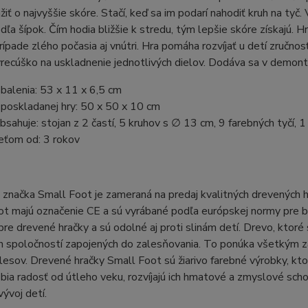
žiť o najvyššie skóre. Stačí, keď sa im podarí nahodiť kruh na tyč.
podľa šípok. Čím hodia bližšie k stredu, tým lepšie skóre získajú. 
rípade zlého počasia aj vnútri. Hra pomáha rozvíjať u detí zručnos
recúško na uskladnenie jednotlivých dielov. Dodáva sa v demon
balenia: 53 x 11 x 6,5 cm
poskladanej hry: 50 x 50 x 10 cm
bsahuje: stojan z 2 častí, 5 kruhov s ∅ 13 cm, 9 farebných tyčí, 
eťom od: 3 rokov
značka Small Foot je zameraná na predaj kvalitných drevených h
t majú označenie CE a sú vyrábané podľa európskej normy pre b
pre drevené hračky a sú odolné aj proti slinám detí. Drevo, ktoré
h spoločností zapojených do zalesňovania. To ponúka všetkým z
 lesov. Drevené hračky Small Foot sú žiarivo farebné výrobky, kto
ia radosť od útleho veku, rozvíjajú ich hmatové a zmyslové sch
vývoj detí.