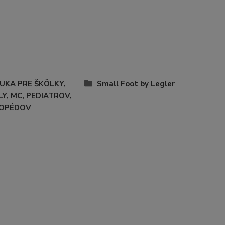
UKA PRE ŠKÔLKY,
Small Foot by Legler
Y, MC, PEDIATROV,
OPÉDOV