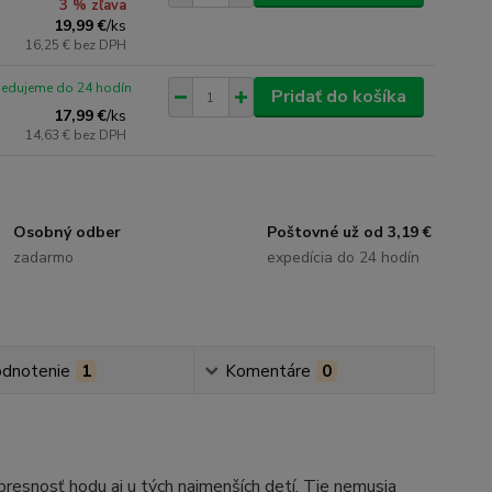
3 % zľava
19,99 €
/
ks
16,25 €
bez DPH
pedujeme do 24 hodín
Pridať do košíka
17,99 €
/
ks
14,63 €
bez DPH
Osobný odber
Poštovné už od 3,19 €
zadarmo
expedícia do 24 hodín
dnotenie
1
Komentáre
0
 presnosť hodu aj u tých najmenších detí. Tie nemusia