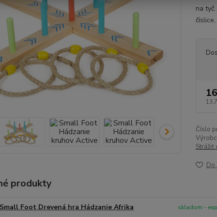
na tyč.
číslice
Dos
16
13,
Číslo p
Výrobc
Strážiť
Do 
é produkty
Small Foot Drevená hra Hádzanie Afrika
skladom - ex