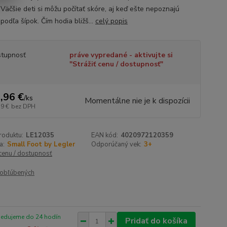
 Väčšie deti si môžu počítať skóre, aj keď ešte nepoznajú
, podľa šípok. Čím hodia bližš...
celý popis
tupnosť
práve vypredané - aktivujte si
"Strážiť cenu / dostupnosť"
,96 €
/
ks
Momentálne nie je k dispozícii
79 €
bez DPH
roduktu:
LE12035
EAN kód:
4020972120359
a:
Small Foot by Legler
Odporúčaný vek:
3+
 cenu / dostupnosť
obľúbených
pedujeme do 24 hodín
Pridať do košíka