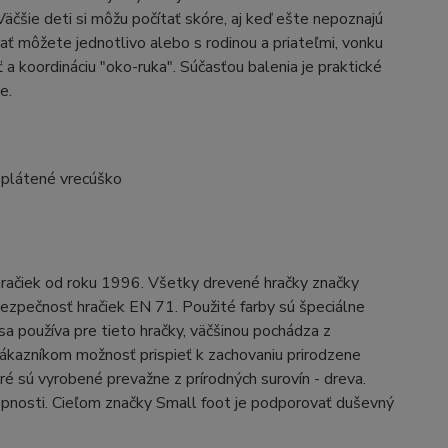
 Väčšie deti si môžu počítať skóre, aj keď ešte nepoznajú
Hrať môžete jednotlivo alebo s rodinou a priateľmi, vonku
ť a koordináciu "oko-ruka". Súčasťou balenia je praktické
te.
1 plátené vrecúško
račiek od roku 1996. Všetky drevené hračky značky
ezpečnosť hračiek EN 71. Použité farby sú špeciálne
 sa používa pre tieto hračky, väčšinou pochádza z
ákazníkom možnosť prispieť k zachovaniu prirodzene
ré sú vyrobené prevažne z prírodných surovín - dreva.
opnosti. Cieľom značky Small foot je podporovať duševný