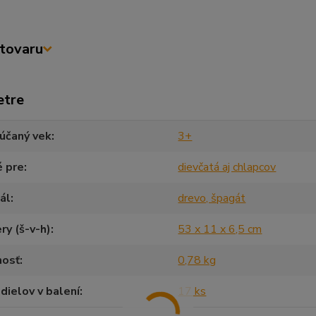
tovaru
etre
účaný vek
3+
é pre
dievčatá aj chlapcov
ál
drevo, špagát
y (š-v-h)
53 x 11 x 6,5 cm
osť
0,78 kg
dielov v balení
17 ks