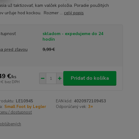
sia už taktizovať, kam valček položia. Poradie použitých
ov určuje hod kockou. Rozmer ...
celý popis
tupnosť
skladom - expedujeme do 24
hodín
a pred zľavou
9,99 €
49 €
/
ks
Pridať do košíka
 €
bez DPH
roduktu:
LE10945
EAN kód:
4020972109453
a:
Small Foot by Legler
Odporúčaný vek:
3+
 cenu / dostupnosť
obľúbených