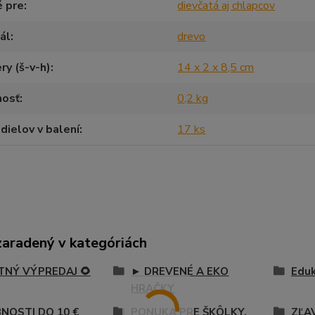
é pre
dievčatá aj chlapcov
ál
drevo
y (š-v-h)
14 x 2 x 8,5 cm
osť
0,2 kg
dielov v balení
17 ks
zaradený v kategóriách
ETNÝ VÝPREDAJ 🌻
► DREVENÉ A EKO
Eduk
HRAČKY
NOSTI DO 10 €
PONUKA PRE ŠKÔLKY,
ZĽA