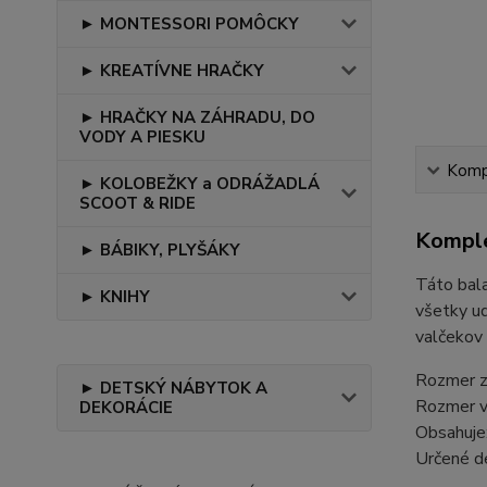
► MONTESSORI POMÔCKY
► KREATÍVNE HRAČKY
► HRAČKY NA ZÁHRADU, DO
VODY A PIESKU
Kompl
► KOLOBEŽKY a ODRÁŽADLÁ
SCOOT & RIDE
Komple
► BÁBIKY, PLYŠÁKY
Táto bala
► KNIHY
všetky ud
valčekov 
Rozmer z
► DETSKÝ NÁBYTOK A
Rozmer v
DEKORÁCIE
Obsahuje
Určené d