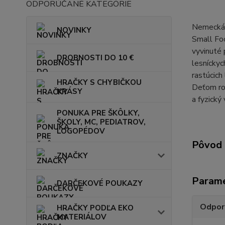
ODPORÚČANÉ KATEGÓRIE
Nemecká 
NOVINKY
Small Foo
vyvinuté 
DROBNOSTI DO 10 €
lesníckyc
rastúcich
HRAČKY S CHYBIČKOU
Deťom rob
KRÁSY
a fyzický 
PONUKA PRE ŠKÔLKY,
ŠKOLY, MC, PEDIATROV,
LOGOPÉDOV
Pôvod 
ZNAČKY
Param
DARČEKOVÉ POUKAZY
Odpor
HRAČKY PODĽA EKO
MATERIÁLOV