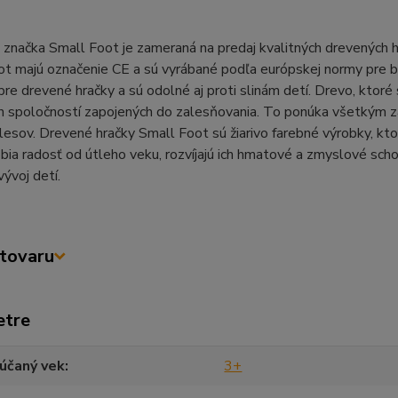
značka Small Foot je zameraná na predaj kvalitných drevených h
t majú označenie CE a sú vyrábané podľa európskej normy pre b
pre drevené hračky a sú odolné aj proti slinám detí. Drevo, ktoré
h spoločností zapojených do zalesňovania. To ponúka všetkým z
 lesov. Drevené hračky Small Foot sú žiarivo farebné výrobky, kto
ia radosť od útleho veku, rozvíjajú ich hmatové a zmyslové sch
vývoj detí.
tovaru
etre
účaný vek
3+