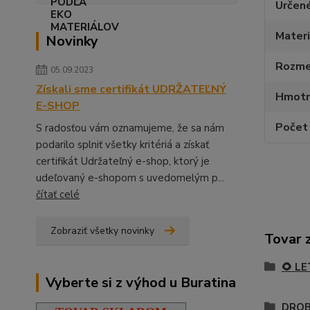
Určen
Materi
Novinky
Rozmer
05.09.2023
Získali sme certifikát UDRŽATEĽNÝ
Hmotn
E-SHOP
Počet 
S radosťou vám oznamujeme, že sa nám
podarilo splniť všetky kritériá a získať
certifikát Udržateľný e-shop, ktorý je
udeľovaný e-shopom s uvedomelým p...
čítať celé
Zobraziť všetky novinky
Tovar 
🌻 L
Vyberte si z výhod u Buratina
DROB