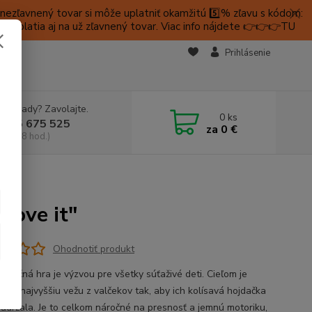
ezľavnený tovar si môže uplatniť okamžitú 5️⃣% zľavu s kódom:
é platia aj na už zľavnený tovar. Viac info nájdete 👉👉👉TU
KTY
Prihlásenie
e si rady? Zavolajte.
0
ks
 905 675 525
za
0 €
a, 9-18 hod.)
"
Move it"
Ohodnotiť produkt
alančná hra je výzvou pre všetky súťaživé deti. Cieľom je
ť čo najvyššiu vežu z valčekov tak, aby ich kolísavá hojdačka
 udržala. Je to celkom náročné na presnosť a jemnú motoriku,