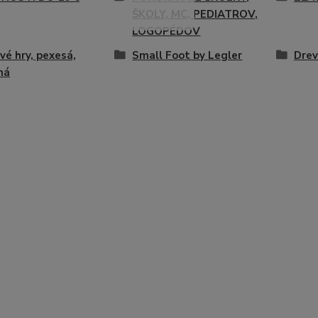
ŠKOLY, MC, PEDIATROV,
LOGOPÉDOV
vé hry, pexesá,
Small Foot by Legler
Drev
ná