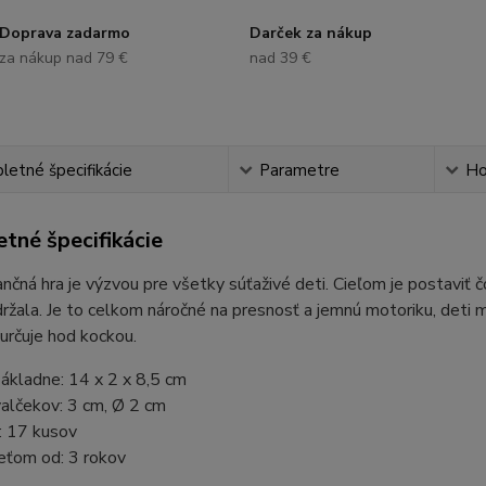
Doprava zadarmo
Darček za nákup
za nákup nad 79 €
nad 39 €
etné špecifikácie
Parametre
Ho
tné špecifikácie
nčná hra je výzvou pre všetky súťaživé deti. Cieľom je postaviť č
ržala. Je to celkom náročné na presnosť a jemnú motoriku, deti m
určuje hod kockou.
ákladne: 14 x 2 x 8,5 cm
alčekov: 3 cm, Ø 2 cm
: 17 kusov
eťom od: 3 rokov