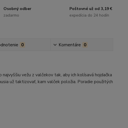
Osobný odber
Poštovné už od 3,19 €
zadarmo
expedícia do 24 hodín
dnotenie
0
Komentáre
0
o najvyššiu vežu z valčekov tak, aby ich kolísavá hojdačka
usia už taktizovať, kam valček položia. Poradie použitých