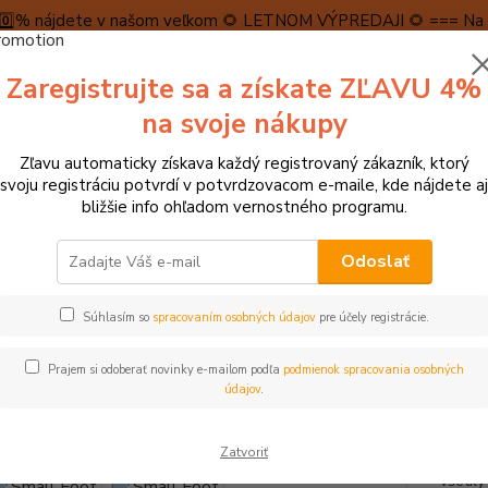
5️⃣0️⃣% nájdete v našom veľkom 🌻 LETNOM VÝPREDAJI 🌻 === Na n
máme teraz pripravené špeciálne zľavy až do výšky 1️⃣5️⃣% , ktor
Zaregistrujte sa a získate ZĽAVU 4%
PRAVA A PLATBA
RECENZIE
👉VRÁTENIE TOVARU👈
KONTA
na svoje nákupy
Zľavu automaticky získava každý registrovaný zákazník, ktorý
Neviet
svoju registráciu potvrdí v potvrdzovacom e-maile, kde nájdete aj
Hľadať
+421
bližšie info ohľadom vernostného programu.
(Po-Pi
Odoslať
► DREVENÉ A EKO HRAČKY
Small Foot Motorická balančná hra "Move it
Súhlasím so
spracovaním osobných údajov
pre účely registrácie.
l Foot Motorická balančná hra "
Prajem si odoberať novinky e-mailom podľa
podmienok spracovania osobných
údajov
.
- 15 %
Táto b
Zatvoriť
postavi
všetky