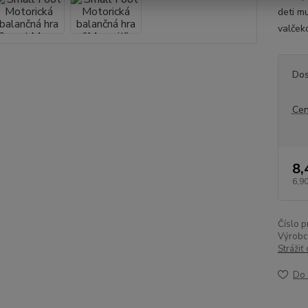
deti mu
valček
Dos
Cen
8,
6,90
Číslo p
Výrobc
Strážiť
Do 