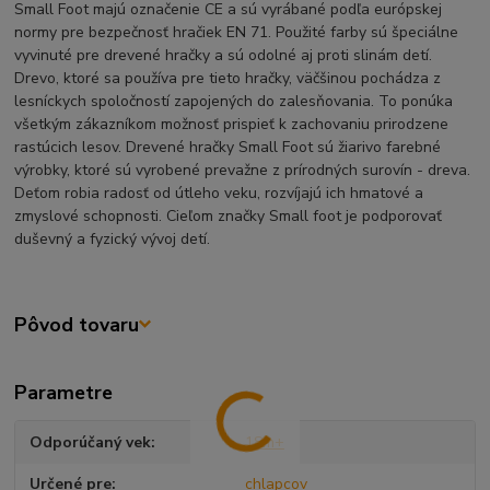
Small Foot majú označenie CE a sú vyrábané podľa európskej
normy pre bezpečnosť hračiek EN 71. Použité farby sú špeciálne
vyvinuté pre drevené hračky a sú odolné aj proti slinám detí.
Drevo, ktoré sa používa pre tieto hračky, väčšinou pochádza z
lesníckych spoločností zapojených do zalesňovania. To ponúka
všetkým zákazníkom možnosť prispieť k zachovaniu prirodzene
rastúcich lesov. Drevené hračky Small Foot sú žiarivo farebné
výrobky, ktoré sú vyrobené prevažne z prírodných surovín - dreva.
Deťom robia radosť od útleho veku, rozvíjajú ich hmatové a
zmyslové schopnosti. Cieľom značky Small foot je podporovať
duševný a fyzický vývoj detí.
Pôvod tovaru
Parametre
Odporúčaný vek
18m+
Určené pre
chlapcov