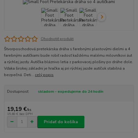
Ohodnotiť produkt
Štvorposchodová pretekárska dráha s farebnými plastovými dielmi a 4
farebnými autíčkami bude robiť radosť každému malému milovníkovi áut
a rýchlej jazdy. Autíčka bláznivo letia z parkovacej plošiny po dráhe dole.
Vďaka širokej základni je hračka aj pri rýchlej jazde autíčok stabilná a
bezpečná. Deti...
celý popis
Dostupnosť
skladom - expedujeme do 24 hodín
19,19 €
/
ks
15,60 €
bez DPH
Pridať do košíka