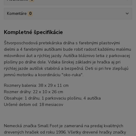
Komentáre
0
Kompletné špecifikácie
Štvorposchodová pretekárska dráha s farebnými plastovými
dielmi a 4 farebnými autíčkami bude robiť radosť každému malému
milovníkovi áut a rýchlej jazdy. Autíčka bláznivo letia z parkovacej
plošiny po dráhe dole. Vďaka širokej základni je hračka aj pri
rýchlej jazde autíčok stabilná a bezpečná. Deti si pri hre zlepšujú
jemnú motoriku a koordináciu "oko-ruka".
Rozmery balenia: 38 x 29 x 11 cm
Rozmer dráhy: 22 x 10 x 26 cm
Obsahuje: 1 dráhu, 1 parkovaciu plošinu, 4 autíčka
Určené deťom od: 18 mesiacov
Nemecká značka Small Foot je zameraná na predaj kvalitných
drevených hračiek od roku 1996. Všetky drevené hračky značky