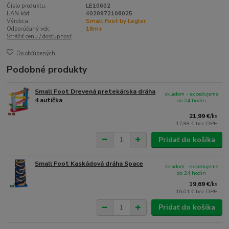
Číslo produktu:
LE10602
EAN kód:
4020972106025
Výrobca:
Small Foot by Legler
Odporúčaný vek:
18m+
Strážiť cenu / dostupnosť
Do obľúbených
Podobné produkty
Small Foot Drevená pretekárska dráha
skladom - expedujeme
4 autíčka
do 24 hodín
21,99 €
/
ks
17,88 €
bez DPH
Pridať do košíka
Small Foot Kaskádová dráha Space
skladom - expedujeme
do 24 hodín
19,69 €
/
ks
16,01 €
bez DPH
Pridať do košíka