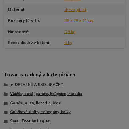
Materiál
drevo, plast
Rozmery (š-v-h)
38 x 29 x 11 cm
Hmotnosť
0,9 kg
Počet dielov v balení
6 ks
Tovar zaradený v kategóriách
► DREVENÉ A EKO HRAČKY
Vláčiky, autá, garáže, koľajnice, náradia
Garáže, autá, lietadlá, lode
Guličkové dráhy, tobogány, kolky
Small Foot by Legler