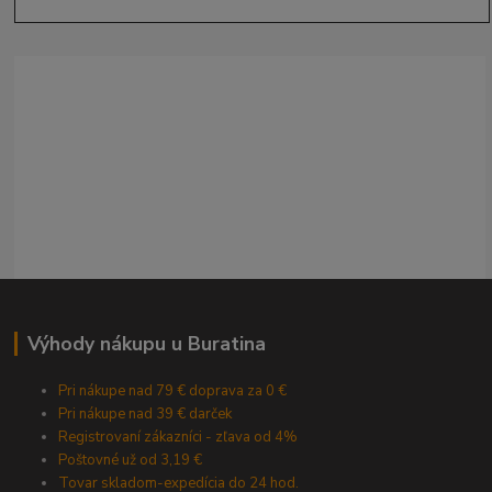
Výhody nákupu u Buratina
Pri nákupe nad 79 € doprava za 0 €
Pri nákupe nad 39 € darček
Registrovaní zákazníci - zľava od 4%
Poštovné už od 3,19 €
Tovar skladom-expedícia do 24 hod.