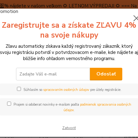
5️⃣0️⃣% nájdete v našom veľkom 🌻 LETNOM VÝPREDAJI 🌻 === Na n
máme teraz pripravené špeciálne zľavy až do výšky 1️⃣5️⃣% , ktor
Zaregistrujte sa a získate ZĽAVU 4%
PRAVA A PLATBA
RECENZIE
👉VRÁTENIE TOVARU👈
KONTA
na svoje nákupy
Zľavu automaticky získava každý registrovaný zákazník, ktorý
Neviet
svoju registráciu potvrdí v potvrdzovacom e-maile, kde nájdete aj
Hľadať
+421
bližšie info ohľadom vernostného programu.
(Po-Pi
Odoslať
tolové hry, hlavolamy
Hlavolamy, labyrinty
Small Foot Skladačka Ja
Súhlasím so
spracovaním osobných údajov
pre účely registrácie.
l Foot Skladačka Jablko s červí
Prajem si odoberať novinky e-mailom podľa
podmienok spracovania osobných
údajov
.
Táto l
Zatvoriť
jednot
jednot