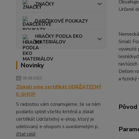
Obsahuje:
ZNAČKY
Určené d
DARČEKOVÉ POUKAZY
Nemecká 
HRAČKY PODĽA EKO
Small Foo
MATERIÁLOV
vyvinuté 
lesníckyc
rastúcich
Novinky
Deťom rob
a fyzický 
05.09.2023
Získali sme certifikát UDRŽATEĽNÝ
E-SHOP
S radosťou vám oznamujeme, že sa nám
Pôvod 
podarilo splniť všetky kritériá a získať
certifikát Udržateľný e-shop, ktorý je
udeľovaný e-shopom s uvedomelým p...
Param
čítať celé