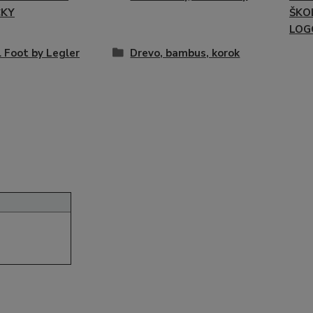
ČKY
ŠKOL
LOG
 Foot by Legler
Drevo, bambus, korok