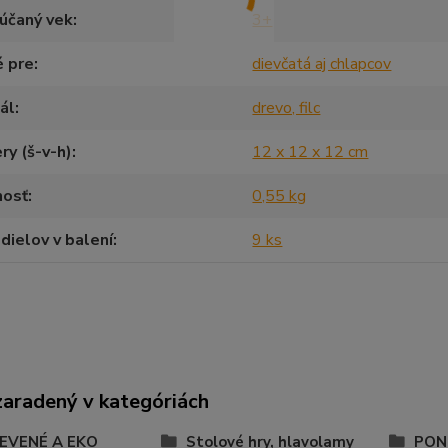
účaný vek
3+
é pre
dievčatá aj chlapcov
ál
drevo, filc
y (š-v-h)
12 x 12 x 12 cm
osť
0,55 kg
dielov v balení
9 ks
zaradený v kategóriách
EVENÉ A EKO
Stolové hry, hlavolamy
PON