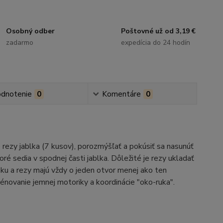
Osobný odber
Poštovné už od 3,19 €
zadarmo
expedícia do 24 hodín
dnotenie
0
Komentáre
0
 rezy jablka (7 kusov), porozmýšľať a pokúsiť sa nasunúť
oré sedia v spodnej časti jablka. Dôležité je rezy ukladať
ýšku a rezy majú vždy o jeden otvor menej ako ten
trénovanie jemnej motoriky a koordinácie "oko-ruka".