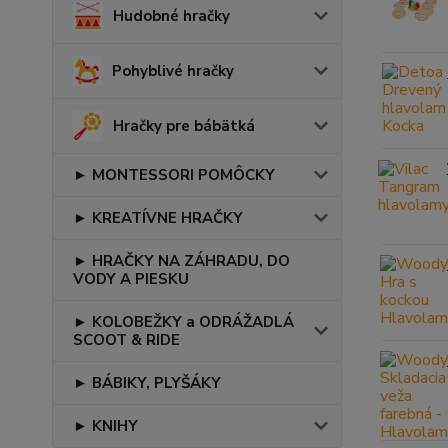
Hudobné hračky
Pohyblivé hračky
Hračky pre bábätká
► MONTESSORI POMÔCKY
► KREATÍVNE HRAČKY
► HRAČKY NA ZÁHRADU, DO
VODY A PIESKU
► KOLOBEŽKY a ODRÁŽADLÁ
SCOOT & RIDE
► BÁBIKY, PLYŠÁKY
► KNIHY