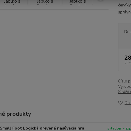
červíky
správno
Dos
28
23,
Číslo p
Výrobc
Strážiť
Do 
é produkty
Small Foot Logická drevená nasúvacia hra
skladom - ex