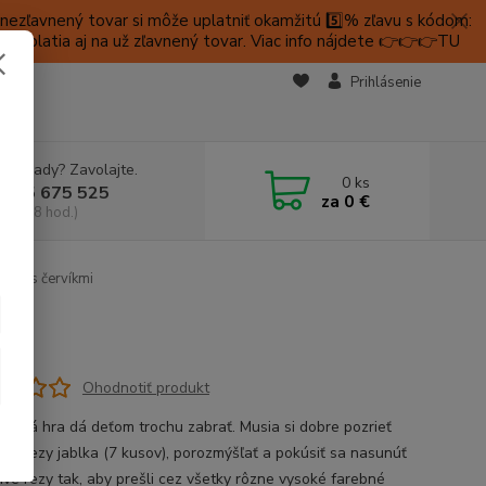
ezľavnený tovar si môže uplatniť okamžitú 5️⃣% zľavu s kódom:
é platia aj na už zľavnený tovar. Viac info nájdete 👉👉👉TU
KTY
Prihlásenie
e si rady? Zavolajte.
0
ks
 905 675 525
za
0 €
a, 9-18 hod.)
blko s červíkmi
kmi
Ohodnotiť produkt
ogická hra dá deťom trochu zabrať. Musia si dobre pozrieť
livé rezy jablka (7 kusov), porozmýšľať a pokúsiť sa nasunúť
livé rezy tak, aby prešli cez všetky rôzne vysoké farebné