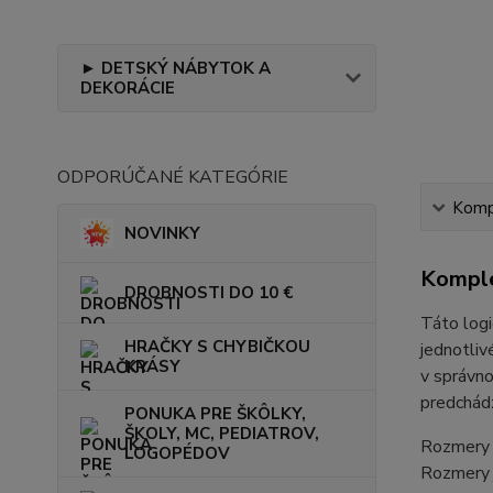
► DETSKÝ NÁBYTOK A
DEKORÁCIE
ODPORÚČANÉ KATEGÓRIE
Kompl
NOVINKY
Komple
DROBNOSTI DO 10 €
Táto logi
HRAČKY S CHYBIČKOU
jednotliv
KRÁSY
v správno
predchádz
PONUKA PRE ŠKÔLKY,
ŠKOLY, MC, PEDIATROV,
Rozmery 
LOGOPÉDOV
Rozmery j