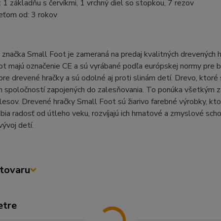
 1 základňu s červíkmi, 1 vrchný diel so stopkou, 7 rezov
eťom od: 3 rokov
značka Small Foot je zameraná na predaj kvalitných drevených h
t majú označenie CE a sú vyrábané podľa európskej normy pre b
pre drevené hračky a sú odolné aj proti slinám detí. Drevo, ktoré
h spoločností zapojených do zalesňovania. To ponúka všetkým z
 lesov. Drevené hračky Small Foot sú žiarivo farebné výrobky, kto
ia radosť od útleho veku, rozvíjajú ich hmatové a zmyslové sch
vývoj detí.
tovaru
etre