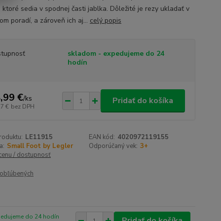
, ktoré sedia v spodnej časti jablka. Dôležité je rezy ukladať v
m poradí, a zároveň ich aj...
celý popis
tupnosť
skladom - expedujeme do 24
hodín
,99 €
/
ks
Pridať do košíka
57 €
bez DPH
roduktu:
LE11915
EAN kód:
4020972119155
a:
Small Foot by Legler
Odporúčaný vek:
3+
 cenu / dostupnosť
obľúbených
pedujeme do 24 hodín
Pridať do košíka