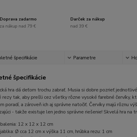
Doprava zadarmo
Darček za nákup
za nákup nad 79 €
nad 39 €
etné špecifikácie
Parametre
Ho
tné špecifikácie
cká hra dá deťom trochu zabrať. Musia si dobre pozrieť jednotlivé
é rezy tak, aby prešli cez všetky rôzne vysoké farebné červíky, kt
m poradí, a zároveň ich aj správne natočiť. Červíky majú rôznu v
ajúci - takže existuje len jedno správne riešenie! Skvelá hra na 
balenia: 12 x 12 x 12 cm
ablka: Ø cca 12 cm x výška 11 cm, hrúbka rezu: 1 cm