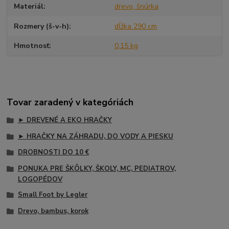
Materiál
drevo, šnúrka
Rozmery (š-v-h)
dĺžka 290 cm
Hmotnosť
0,15 kg
Tovar zaradený v kategóriách
► DREVENÉ A EKO HRAČKY
► HRAČKY NA ZÁHRADU, DO VODY A PIESKU
DROBNOSTI DO 10 €
PONUKA PRE ŠKÔLKY, ŠKOLY, MC, PEDIATROV,
LOGOPÉDOV
Small Foot by Legler
Drevo, bambus, korok