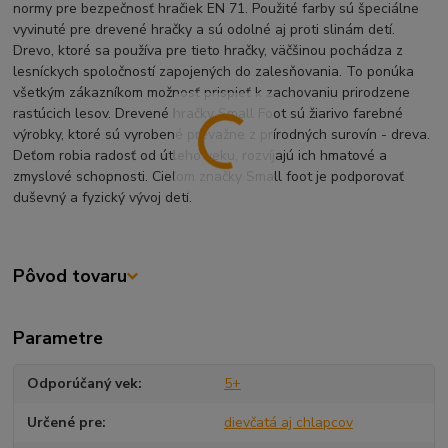
normy pre bezpečnosť hračiek EN 71. Použité farby sú špeciálne
vyvinuté pre drevené hračky a sú odolné aj proti slinám detí.
Drevo, ktoré sa používa pre tieto hračky, väčšinou pochádza z
lesníckych spoločností zapojených do zalesňovania. To ponúka
všetkým zákazníkom možnosť prispieť k zachovaniu prirodzene
rastúcich lesov. Drevené hračky Small Foot sú žiarivo farebné
výrobky, ktoré sú vyrobené prevažne z prírodných surovín - dreva.
Deťom robia radosť od útleho veku, rozvíjajú ich hmatové a
zmyslové schopnosti. Cieľom značky Small foot je podporovať
duševný a fyzický vývoj detí.
Pôvod tovaru
Parametre
Odporúčaný vek
5+
Určené pre
dievčatá aj chlapcov