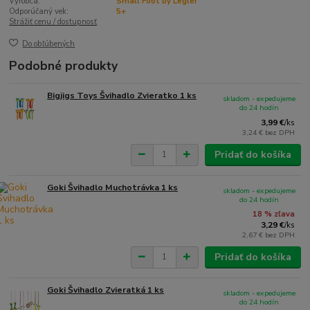
Výrobca:
Small Foot by Legler
Odporúčaný vek:
5+
Strážiť cenu / dostupnosť
Do obľúbených
Podobné produkty
Bigjigs Toys Švihadlo Zvieratko 1 ks
skladom - expedujeme
do 24 hodín
3,99 €
/
ks
3,24 €
bez DPH
Pridať do košíka
Goki Švihadlo Muchotrávka 1 ks
skladom - expedujeme
do 24 hodín
18 % zľava
3,29 €
/
ks
2,67 €
bez DPH
Pridať do košíka
Goki Švihadlo Zvieratká 1 ks
skladom - expedujeme
do 24 hodín