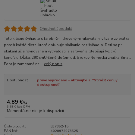
Ohodnotiť produkt
Toto krásne švihadlo s farebnými drevenými rukoväťami v tvare zvieratka
poteší každé dieťa, ktoré obľubuje skákanie cez švihadlo. Deti sa pri
skákaní učia rovnováhe a vytrvalosti, a zároveň si zlepšujú fyzickú
kondíciu. Dĺžka: 290 cmUrčené deťom od: 5 rokov Nemecká značka Small
Foot je zameraná na ...
celý popis
Dostupnosť
práve vypredané - aktivujte si "Strážiť cenu /
dostupnosť"
4,89 €
/
ks
3,98 €
bez DPH
Momentálne nie je k dispozícii
Číslo produktu:
LE7352-1b
EAN kód:
4020972073525