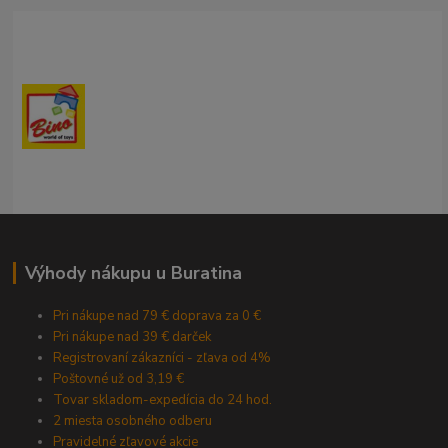
Výhody nákupu u Buratina
Pri nákupe nad 79 € doprava za 0 €
Pri nákupe nad 39 € darček
Registrovaní zákazníci - zľava od 4%
Poštovné už od 3,19 €
Tovar skladom-expedícia do 24 hod.
2 miesta osobného odberu
Pravidelné zľavové akcie