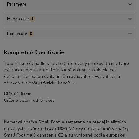
Parametre
Hodnotenie
1
Komentáre
0
Kompletné špecifikácie
Toto krásne švihadlo s farebnými drevenými rukoväťami v tvare
zvieratka poteší každé dieťa, ktoré obľubuje skákanie cez
švihadlo. Deti sa pri skákaní učia rovnováhe a vytrvalosti, a
zároveň si zlepšujú fyzickú kondíciu.
Dĺžka: 290 cm
Určené deťom od: 5 rokov
Nemecká značka Small Foot je zameraná na predaj kvalitných
drevených hračiek od roku 1996. Všetky drevené hračky značky
Small Foot majú označenie CE a sú vyrábané podľa európskej