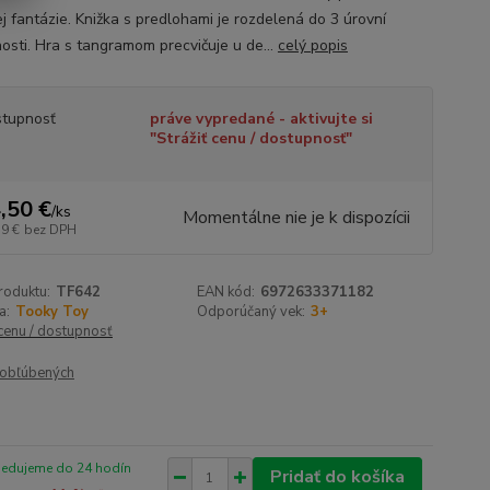
ej fantázie. Knižka s predlohami je rozdelená do 3 úrovní
nosti. Hra s tangramom precvičuje u de...
celý popis
tupnosť
práve vypredané - aktivujte si
"Strážiť cenu / dostupnosť"
,50 €
/
ks
Momentálne nie je k dispozícii
79 €
bez DPH
roduktu:
TF642
EAN kód:
6972633371182
a:
Tooky Toy
Odporúčaný vek:
3+
 cenu / dostupnosť
obľúbených
pedujeme do 24 hodín
Pridať do košíka