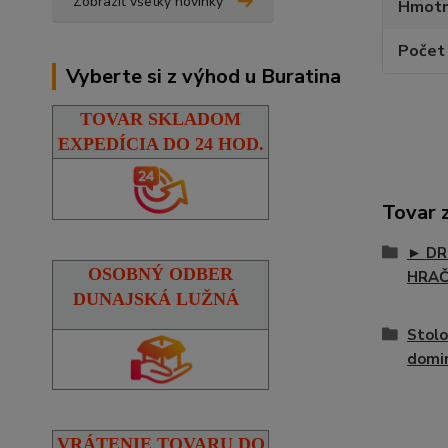
Zobraziť všetky novinky
Hmotn
Počet 
Vyberte si z výhod u Buratina
TOVAR SKLADOM
EXPEDÍCIA DO 24 HOD.
Tovar 
► DR
OSOBNÝ ODBER
HRA
DUNAJSKÁ LUŽNÁ
Stolo
domi
VRÁTENIE TOVARU DO