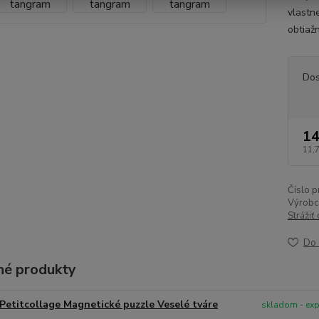
vlastn
obtiaž
Dos
14
11,
Číslo p
Výrobc
Strážiť
Do 
é produkty
Petitcollage Magnetické puzzle Veselé tváre
skladom - ex