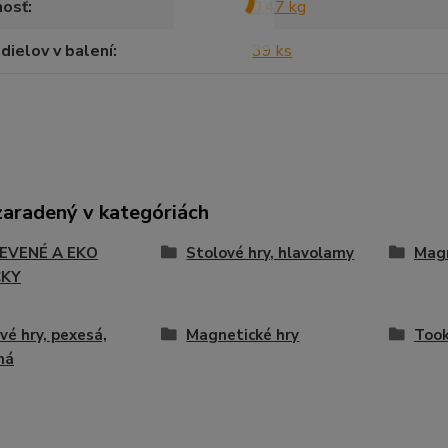
osť
0,47 kg
dielov v balení
39 ks
zaradený v kategóriách
EVENÉ A EKO
Stolové hry, hlavolamy
Magn
ČKY
vé hry, pexesá,
Magnetické hry
Took
ná