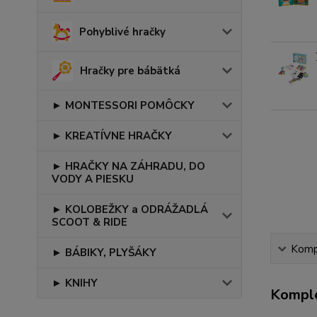
Pohyblivé hračky
Hračky pre bábätká
► MONTESSORI POMÔCKY
► KREATÍVNE HRAČKY
► HRAČKY NA ZÁHRADU, DO
VODY A PIESKU
► KOLOBEŽKY a ODRÁŽADLÁ
SCOOT & RIDE
Kompl
► BÁBIKY, PLYŠÁKY
► KNIHY
Komple