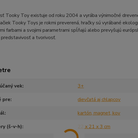
ť Tooky Toy existuje od roku 2004 a vyrába výnimočné drevené b
račiek Tooky Toys je rokmi preverená, hračky sú vyrábané ekol
ými farbami a svojimi parametrami spĺňajú alebo prevyšujú európs
 predstavivosť a tvorivosť.
etre
účaný vek
3+
é pre
dievčatá aj chlapcov
ál
kartón, magnet, kov
y (š-v-h)
22 x 21 x 3 cm