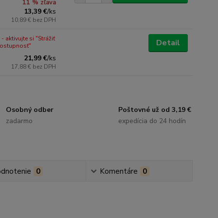
11 % zľava
13,39 €
/
ks
10,89 €
bez DPH
 aktivujte si "Strážiť
Detail
dostupnosť"
21,99 €
/
ks
17,88 €
bez DPH
Osobný odber
Poštovné už od 3,19 €
zadarmo
expedícia do 24 hodín
dnotenie
0
Komentáre
0