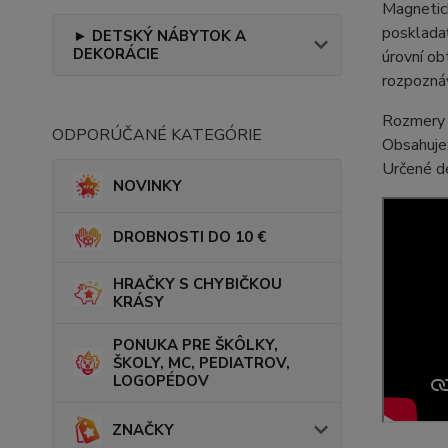
Magnetick
poskladať
► DETSKÝ NÁBYTOK A
DEKORÁCIE
úrovní ob
rozpoznáv
Rozmery 
ODPORÚČANÉ KATEGÓRIE
Obsahuje
Určené d
NOVINKY
DROBNOSTI DO 10 €
HRAČKY S CHYBIČKOU
KRÁSY
PONUKA PRE ŠKÔLKY,
ŠKOLY, MC, PEDIATROV,
LOGOPÉDOV
ZNAČKY