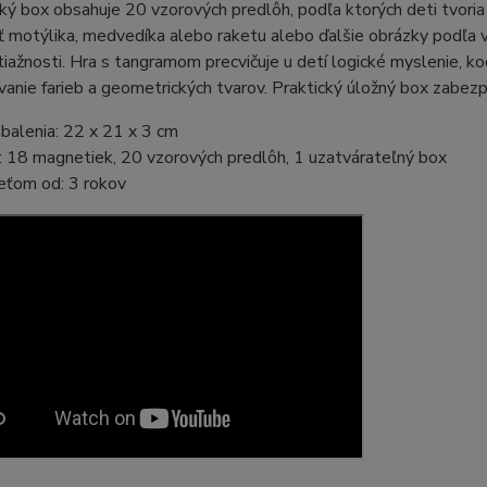
ý box obsahuje 20 vzorových predlôh, podľa ktorých deti tvoria
 motýlika, medvedíka alebo raketu alebo ďalšie obrázky podľa vl
tiažnosti. Hra s tangramom precvičuje u detí logické myslenie, ko
anie farieb a geometrických tvarov. Praktický úložný box zabezpeč
balenia: 22 x 21 x 3 cm
: 18 magnetiek, 20 vzorových predlôh, 1 uzatvárateľný box
eťom od: 3 rokov