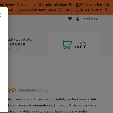
ezľavnený tovar si môže uplatniť okamžitú 5️⃣% zľavu s kódom:
é platia aj na už zľavnený tovar. Viac info nájdete 👉👉👉TU
KTY
Prihlásenie
e si rady? Zavolajte.
0
ks
 905 675 525
za
0 €
a, 9-18 hod.)
Ohodnotiť produkt
ický box obsahuje 20 vzorových predlôh, podľa ktorých deti
 obrázky z magnetiek geometrických tvarov. Môžu si poskladať
ka, medvedíka alebo raketu alebo ďalšie obrázky podľa