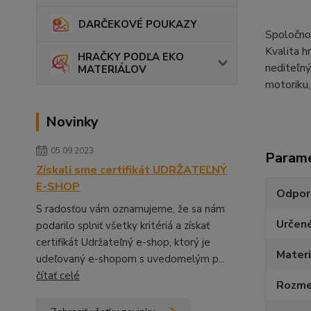
DARČEKOVÉ POUKAZY
Spoločnos
Kvalita h
HRAČKY PODĽA EKO
riediteľn
MATERIÁLOV
motoriku,
Novinky
05.09.2023
Param
Získali sme certifikát UDRŽATEĽNÝ
E-SHOP
Odpor
S radosťou vám oznamujeme, že sa nám
Určen
podarilo splniť všetky kritériá a získať
certifikát Udržateľný e-shop, ktorý je
Materi
udeľovaný e-shopom s uvedomelým p...
čítať celé
Rozmer