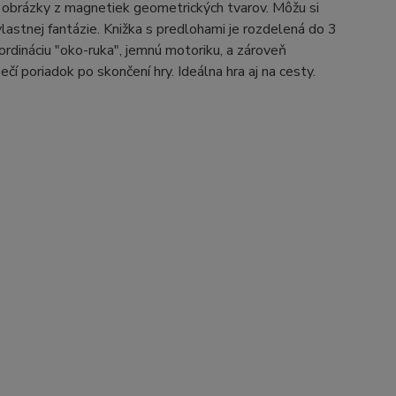
 obrázky z magnetiek geometrických tvarov. Môžu si
astnej fantázie. Knižka s predlohami je rozdelená do 3
ordináciu "oko-ruka", jemnú motoriku, a zároveň
í poriadok po skončení hry. Ideálna hra aj na cesty.