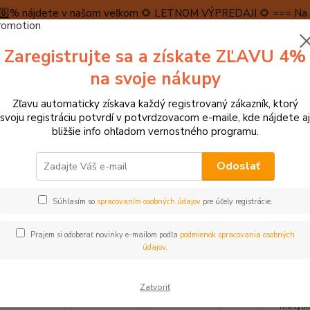
5️⃣0️⃣% nájdete v našom veľkom 🌻 LETNOM VÝPREDAJI 🌻 === Na n
máme teraz pripravené špeciálne zľavy až do výšky 1️⃣5️⃣% , ktor
Zaregistrujte sa a získate ZĽAVU 4%
PRAVA A PLATBA
RECENZIE
👉VRÁTENIE TOVARU👈
KONTA
na svoje nákupy
Zľavu automaticky získava každý registrovaný zákazník, ktorý
Neviet
svoju registráciu potvrdí v potvrdzovacom e-maile, kde nájdete aj
Hľadať
+421
bližšie info ohľadom vernostného programu.
(Po-Pi
Odoslať
agnetické hračky
Magnetické hry
Tooky Toy Magnetický tangram
Súhlasím so
spracovaním osobných údajov
pre účely registrácie.
y Toy Magnetický tangram
Prajem si odoberať novinky e-mailom podľa
podmienok spracovania osobných
údajov
.
Magnet
Zatvoriť
tvoria
motýli