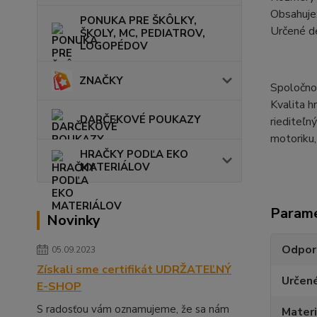
Obsahuje:
PONUKA PRE ŠKÔLKY,
Určené d
ŠKOLY, MC, PEDIATROV,
LOGOPÉDOV
ZNAČKY
Spoločnos
Kvalita h
DARČEKOVÉ POUKAZY
riediteľn
motoriku,
HRAČKY PODĽA EKO
MATERIÁLOV
Param
Novinky
Odpor
05.09.2023
Získali sme certifikát UDRŽATEĽNÝ
Určen
E-SHOP
S radosťou vám oznamujeme, že sa nám
Materi