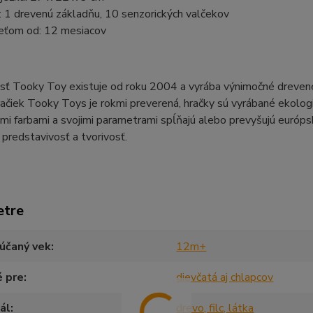
 1 drevenú základňu, 10 senzorických valčekov
eťom od: 12 mesiacov
ť Tooky Toy existuje od roku 2004 a vyrába výnimočné drevené b
račiek Tooky Toys je rokmi preverená, hračky sú vyrábané ekol
ými farbami a svojimi parametrami spĺňajú alebo prevyšujú európs
 predstavivosť a tvorivosť.
etre
účaný vek
12m+
é pre
dievčatá aj chlapcov
ál
drevo, filc, látka