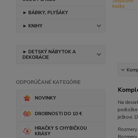
► BÁBIKY, PLYŠÁKY
► KNIHY
► DETSKÝ NÁBYTOK A
DEKORÁCIE
Kompl
ODPORÚČANÉ KATEGÓRIE
Komple
NOVINKY
Na desiat
podložke 
DROBNOSTI DO 10 €
ježkovi. 
HRAČKY S CHYBIČKOU
Rozmery b
KRÁSY
Rozmery 