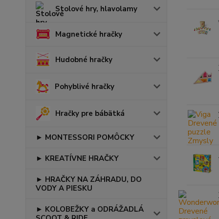
Stolové hry, hlavolamy
Magnetické hračky
Hudobné hračky
Pohyblivé hračky
Hračky pre bábätká
► MONTESSORI POMÔCKY
► KREATÍVNE HRAČKY
► HRAČKY NA ZÁHRADU, DO
VODY A PIESKU
► KOLOBEŽKY a ODRÁŽADLÁ
SCOOT & RIDE