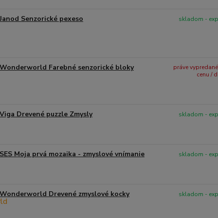
Janod Senzorické pexeso
skladom - ex
Wonderworld Farebné senzorické bloky
práve vypredané -
cenu / 
Viga Drevené puzzle Zmysly
skladom - ex
SES Moja prvá mozaika - zmyslové vnímanie
skladom - ex
Wonderworld Drevené zmyslové kocky
skladom - ex