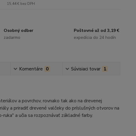
15,44 €
bez DPH
Osobný odber
Poštovné už od 3,19 €
zadarmo
expedícia do 24 hodín
Komentáre
0
Súvisiaci tovar
1
teriálov a povrchov, rovnako tak ako na drevenej
ály a priradiť drevené valčeky do príslušných otvorov na
oko-ruka" a učia sa rozpoznávať základné farby.