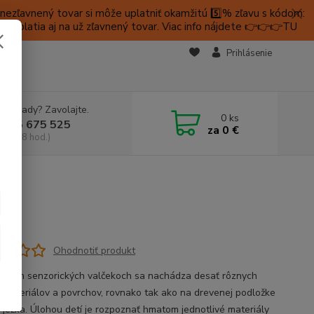
ezľavnený tovar si môže uplatniť okamžitú 5️⃣% zľavu s kódom:
é platia aj na už zľavnený tovar. Viac info nájdete 👉👉👉TU
KTY
Prihlásenie
e si rady? Zavolajte.
0
ks
 905 675 525
za
0 €
a, 9-18 hod.)
Ohodnotiť produkt
iatich senzorických valčekoch sa nachádza desať rôznych
 materiálov a povrchov, rovnako tak ako na drevenej podložke
e ježka. Úlohou detí je rozpoznať hmatom jednotlivé materiály