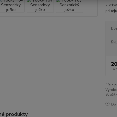
a prira
pri tej
Dos
Cen
20
16,
Číslo p
Výrobc
Strážiť
Do 
é produkty