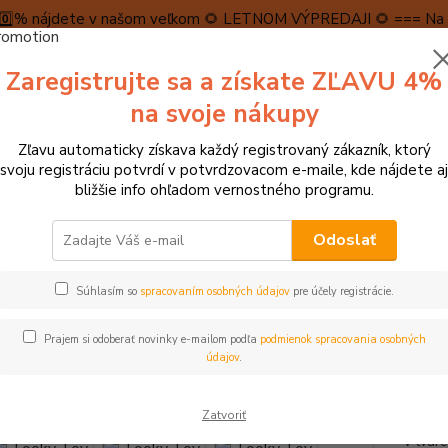
5️⃣0️⃣% nájdete v našom veľkom 🌻 LETNOM VÝPREDAJI 🌻 === Na n
máme teraz pripravené špeciálne zľavy až do výšky 1️⃣5️⃣% , ktor
Zaregistrujte sa a získate ZĽAVU 4%
PRAVA A PLATBA
RECENZIE
👉VRÁTENIE TOVARU👈
KONTA
na svoje nákupy
Zľavu automaticky získava každý registrovaný zákazník, ktorý
Neviet
svoju registráciu potvrdí v potvrdzovacom e-maile, kde nájdete aj
Hľadať
+421
bližšie info ohľadom vernostného programu.
(Po-Pi
Odoslať
dukačné hračky
Tooky Toy Senzorický ježko
Súhlasím so
spracovaním osobných údajov
pre účely registrácie.
y Toy Senzorický ježko
Prajem si odoberať novinky e-mailom podľa
podmienok spracovania osobných
TOP produkt
údajov
.
- 5 %
Na des
Zatvoriť
druhov
v tvar