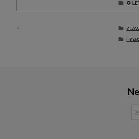
🌻 L
ZĽAV
Hma
Ne