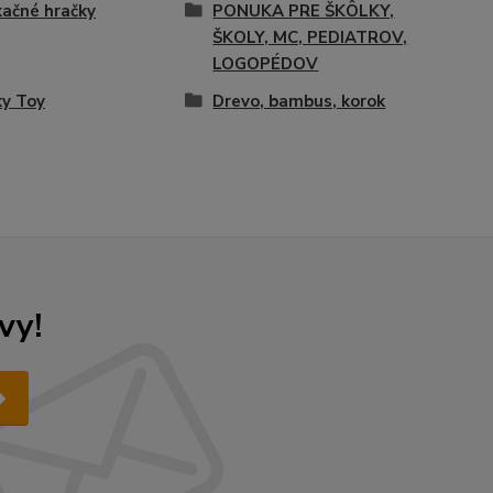
ačné hračky
PONUKA PRE ŠKÔLKY,
ŠKOLY, MC, PEDIATROV,
LOGOPÉDOV
y Toy
Drevo, bambus, korok
vy!