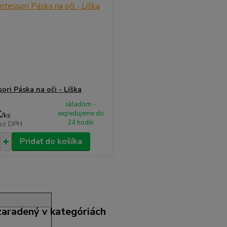
ori Páska na oči - Líška
skladom -
€
expedujeme do
/
ks
24 hodín
ez DPH
Pridať do košíka
zaradený v kategóriách