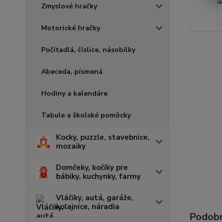
Zmyslové hračky
Motorické hračky
Počítadlá, číslice, násobilky
Abeceda, písmená
Hodiny a kalendáre
Tabule a školské pomôcky
Kocky, puzzle, stavebnice,
mozaiky
Domčeky, kočíky pre
bábiky, kuchynky, farmy
Vláčiky, autá, garáže,
koľajnice, náradia
Podobn