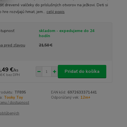
diť drevené valčeky do príslušných otvorov na ježkovi. Deti si
to hre rozvíjajú hmat, jem...
celý popis
tupnosť
skladom - expedujeme do 24
hodín
a pred zľavou
21,50 €
,49 €
/
ks
Pridať do košíka
66 €
bez DPH
roduktu:
TF895
EAN kód:
6972633371441
a:
Tooky Toy
Odporúčaný vek:
12m+
 cenu / dostupnosť
obľúbených