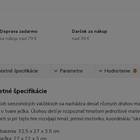
Doprava zadarmo
Darček za nákup
za nákup nad 79 €
nad 39 €
etné špecifikácie
Parametre
Hodnotenie
0
tné špecifikácie
ich senzorických valčekoch sa nachádza desať rôznych druhov ma
v tvare ježka. Úlohou detí je rozpoznať hmatom jednotlivé materi
Deti si pri tejto hre rozvíjajú hmat, jemnú motoriku, koordináciu "
alenia: 32,5 x 27 x 3,5 cm
ježka: 27 x 22 x 3 cm