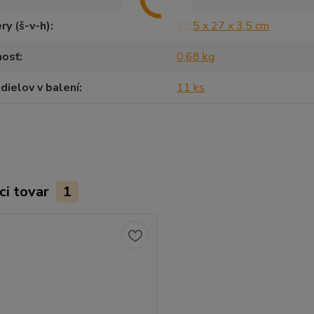
y (š-v-h)
32,5 x 27 x 3,5 cm
osť
0,68 kg
dielov v balení
11 ks
ci tovar
1