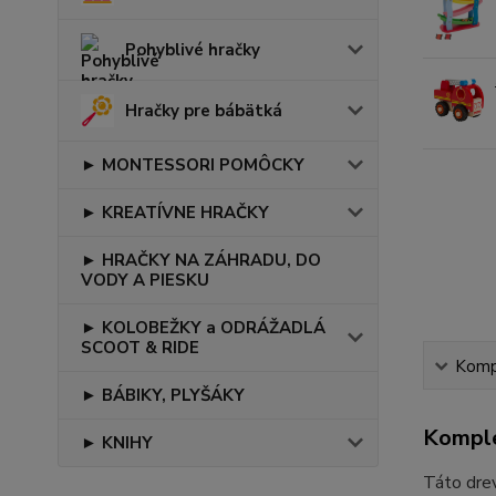
Pohyblivé hračky
Hračky pre bábätká
► MONTESSORI POMÔCKY
► KREATÍVNE HRAČKY
► HRAČKY NA ZÁHRADU, DO
VODY A PIESKU
► KOLOBEŽKY a ODRÁŽADLÁ
SCOOT & RIDE
Kompl
► BÁBIKY, PLYŠÁKY
Komple
► KNIHY
Táto drev