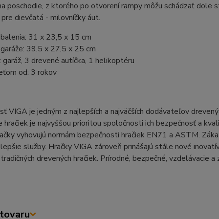
na poschodie, z ktorého po otvorení rampy môžu schádzať dole 
 pre dievčatá - milovníčky áut.
balenia: 31 x 23,5 x 15 cm
garáže: 39,5 x 27,5 x 25 cm
 garáž, 3 drevené autíčka, 1 helikoptéru
eťom od: 3 rokov
ť VIGA je jedným z najlepších a najväčších dodávateľov drevený
e hračiek je najvyššou prioritou spoločnosti ich bezpečnosť a kva
račky vyhovujú normám bezpečnosti hračiek EN71 a ASTM. Zákaz
jlepšie služby. Hračky VIGA zároveň prinášajú stále nové inovatí
radičných drevených hračiek. Prírodné, bezpečné, vzdelávacie a 
tovaru