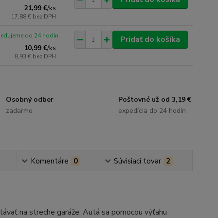
21,99 €
/
ks
17,88 €
bez DPH
pedujeme do 24 hodín
Pridať do košíka
10,99 €
/
ks
8,93 €
bez DPH
Osobný odber
Poštovné už od 3,19 €
zadarmo
expedícia do 24 hodín
Komentáre
0
Súvisiaci tovar
2
istávať na streche garáže. Autá sa pomocou výťahu