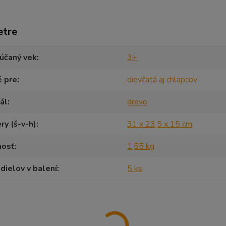
etre
účaný vek
3+
é pre
dievčatá aj chlapcov
ál
drevo
y (š-v-h)
31 x 23,5 x 15 cm
osť
1,55 kg
dielov v balení
5 ks