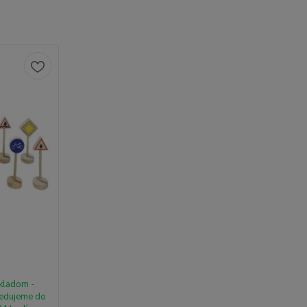
kladom -
edujeme do