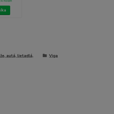
24 hodín
šíka
že, autá, lietadlá,
Viga