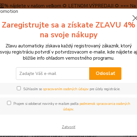
5️⃣0️⃣% nájdete v našom veľkom 🌻 LETNOM VÝPREDAJI 🌻 === Na n
máme teraz pripravené špeciálne zľavy až do výšky 1️⃣5️⃣% , ktor
Zaregistrujte sa a získate ZĽAVU 4%
PRAVA A PLATBA
RECENZIE
👉VRÁTENIE TOVARU👈
KONTA
na svoje nákupy
Zľavu automaticky získava každý registrovaný zákazník, ktorý
Neviet
svoju registráciu potvrdí v potvrdzovacom e-maile, kde nájdete aj
Hľadať
+421
bližšie info ohľadom vernostného programu.
(Po-Pi
Odoslať
láčiky, autá, garáže, koľajnice, náradia
Garáže, autá, lietadlá, lode
Vig
Súhlasím so
spracovaním osobných údajov
pre účely registrácie.
 Drevená garáž
Prajem si odoberať novinky e-mailom podľa
podmienok spracovania osobných
údajov
.
Táto d
Zatvoriť
môže p
na pos