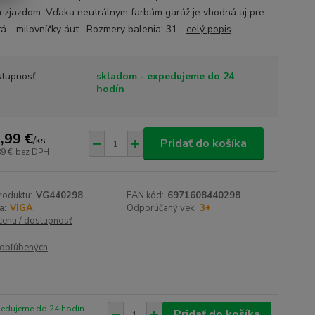
 zjazdom. Vďaka neutrálnym farbám garáž je vhodná aj pre
tá - milovníčky áut. Rozmery balenia: 31...
celý popis
tupnosť
skladom - expedujeme do 24
hodín
,99 €
/
ks
Pridať do košíka
89 €
bez DPH
roduktu:
VG440298
EAN kód:
6971608440298
a:
VIGA
Odporúčaný vek:
3+
 cenu / dostupnosť
obľúbených
pedujeme do 24 hodín
Pridať do košíka