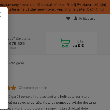
ezľavnený tovar si môže uplatniť okamžitú 5️⃣% zľavu s kódom:
é platia aj na už zľavnený tovar. Viac info nájdete 👉👉👉TU
KTY
Prihlásenie
e si rady? Zavolajte.
0
ks
 905 675 525
za
0 €
a, 9-18 hod.)
a Drevená garáž
Ohodnotiť produkt
revená garáž ponúka hru s autami aj s helikoptérou, ktorá
ristávať na streche garáže. Autá sa pomocou výťahu dostanú
chodie, z ktorého po otvorení rampy môžu schádzať dole