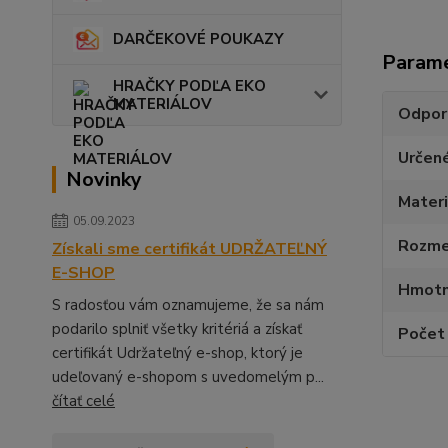
DARČEKOVÉ POUKAZY
Param
HRAČKY PODĽA EKO
MATERIÁLOV
Odpor
Určen
Novinky
Materi
05.09.2023
Rozmer
Získali sme certifikát UDRŽATEĽNÝ
E-SHOP
Hmotn
S radosťou vám oznamujeme, že sa nám
podarilo splniť všetky kritériá a získať
Počet 
certifikát Udržateľný e-shop, ktorý je
udeľovaný e-shopom s uvedomelým p...
čítať celé