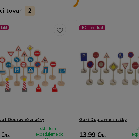
ci tovar
2
dukt
TOP produkt
oot Dopravné značky
Goki Dopravné značky
skladom -
s
 €
13,99 €
expedujeme do
exp
/
ks
/
ks