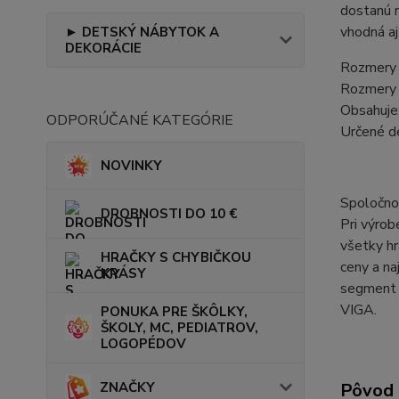
dostanú 
vhodná aj
► DETSKÝ NÁBYTOK A
DEKORÁCIE
Rozmery 
Rozmery 
Obsahuje:
ODPORÚČANÉ KATEGÓRIE
Určené d
NOVINKY
Spoločnos
DROBNOSTI DO 10 €
Pri výrob
všetky h
HRAČKY S CHYBIČKOU
ceny a na
KRÁSY
segment t
VIGA.
PONUKA PRE ŠKÔLKY,
ŠKOLY, MC, PEDIATROV,
LOGOPÉDOV
ZNAČKY
Pôvod 