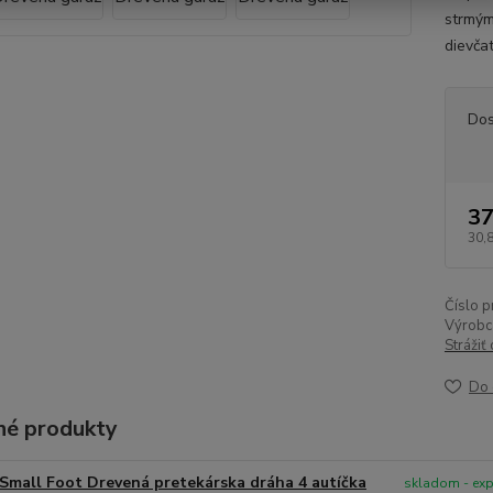
strmým
dievča
Dos
37
30,
Číslo p
Výrobc
Strážiť
Do 
é produkty
Small Foot Drevená pretekárska dráha 4 autíčka
skladom - ex