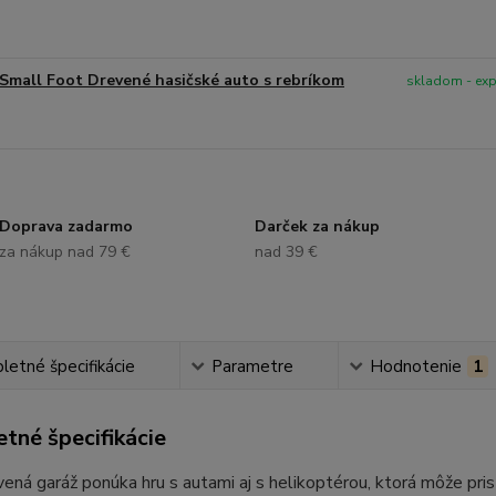
Small Foot Drevené hasičské auto s rebríkom
skladom - ex
Doprava zadarmo
Darček za nákup
za nákup nad 79 €
nad 39 €
etné špecifikácie
Parametre
Hodnotenie
1
tné špecifikácie
ená garáž ponúka hru s autami aj s helikoptérou, ktorá môže pr