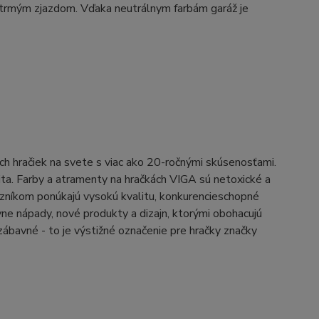
strmým zjazdom. Vďaka neutrálnym farbám garáž je
ch hračiek na svete s viac ako 20-ročnými skúsenosťami.
lita. Farby a atramenty na hračkách VIGA sú netoxické a
níkom ponúkajú vysokú kvalitu, konkurencieschopné
vne nápady, nové produkty a dizajn, ktorými obohacujú
zábavné - to je výstižné označenie pre hračky značky