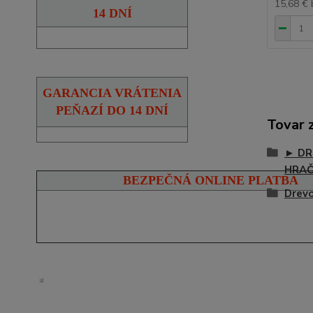
15,68 €
14 DNÍ
GARANCIA VRÁTENIA
PEŇAZÍ DO 14 DNÍ
Tovar 
► DR
HRA
BEZPEČNÁ ONLINE PLATBA
Drevo