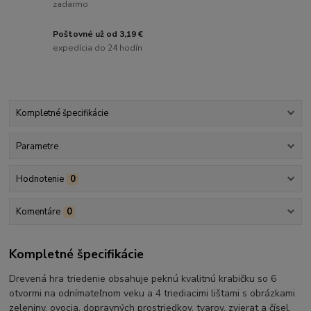
zadarmo
Poštovné už od 3,19 €
expedícia do 24 hodín
Kompletné špecifikácie
Parametre
Hodnotenie
0
Komentáre
0
Kompletné špecifikácie
Drevená hra triedenie obsahuje peknú kvalitnú krabičku so 6
otvormi na odnímateľnom veku a 4 triediacimi lištami s obrázkami
zeleniny, ovocia, dopravných prostriedkov, tvarov, zvierat a čísel.