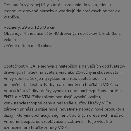
Deti podľa vybranej lišty, ktorá sa zasunie do veka, triedia
jednotlivé drevené obrázky a vhadzujú do správnych otvorov v
krabičke.
Rozmery: 29,5 x 12 x 8,5 cm
Obsahuje: 4 triediace lišty, 48 drevených obrázkov, 1 krabičku s
vekom
Určené deťom od: 3 rokov
Spoločnosť VIGA je jedným z najlepších a najväčších dodávateľov
drevených hračiek na svete s viac ako 20-ročnými skúsenosťami.
Pri výrobe hračiek je najvyššou prioritou spoločnosti ich
bezpečnosť a kvalita. Farby a atramenty na hračkách VIGA sú
netoxické a všetky hračky vyhovujú normám bezpečnosti hračiek
EN71 a ASTM. Zákazníkom ponúkajú vysokú kvalitu,
konkurencieschopné ceny a najlepšie služby. Hračky VIGA
zároveň prinášajú stále nové inovatívne nápady, nové produkty a
dizajn, ktorými obohacujú segment tradičných drevených hračiek.
Prírodné, bezpečné, vzdelávacie a zábavné - to je výstižné
označenie pre hračky značky VIGA.