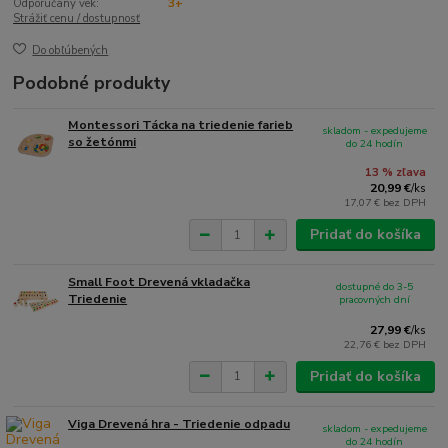
Odporúčaný vek:
3+
Strážiť cenu / dostupnosť
Do obľúbených
Podobné produkty
Montessori Tácka na triedenie farieb
skladom - expedujeme
so žetónmi
do 24 hodín
13 % zľava
20,99 €
/
ks
17,07 €
bez DPH
Pridať do košíka
Small Foot Drevená vkladačka
dostupné do 3-5
Triedenie
pracovných dní
27,99 €
/
ks
22,76 €
bez DPH
Pridať do košíka
Viga Drevená hra - Triedenie odpadu
skladom - expedujeme
do 24 hodín