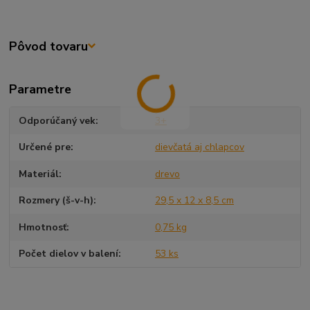
Pôvod tovaru
Parametre
Odporúčaný vek
3+
Určené pre
dievčatá aj chlapcov
Materiál
drevo
Rozmery (š-v-h)
29,5 x 12 x 8,5 cm
Hmotnosť
0,75 kg
Počet dielov v balení
53 ks