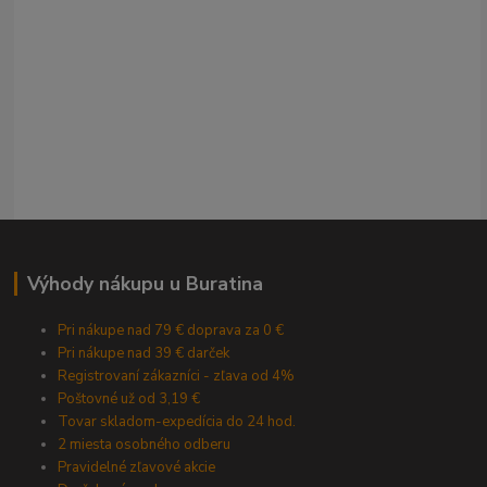
Výhody nákupu u Buratina
Pri nákupe nad 79 € doprava za 0 €
Pri nákupe nad 39 € darček
Registrovaní zákazníci - zľava od 4%
Poštovné už od 3,19 €
Tovar skladom-expedícia do 24 hod.
2 miesta osobného odberu
Pravidelné zľavové akcie