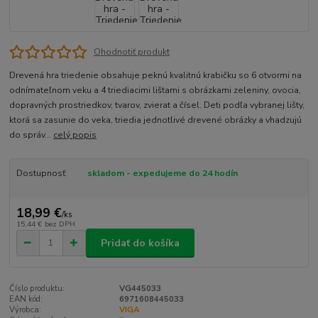
Ohodnotiť produkt
Drevená hra triedenie obsahuje peknú kvalitnú krabičku so 6 otvormi na
odnímateľnom veku a 4 triediacimi lištami s obrázkami zeleniny, ovocia,
dopravných prostriedkov, tvarov, zvierat a čísel. Deti podľa vybranej lišty,
ktorá sa zasunie do veka, triedia jednotlivé drevené obrázky a vhadzujú
do správ...
celý popis
Dostupnosť
skladom - expedujeme do 24 hodín
18,99 €
/
ks
15,44 €
bez DPH
Pridať do košíka
Číslo produktu:
VG445033
EAN kód:
6971608445033
Výrobca:
VIGA