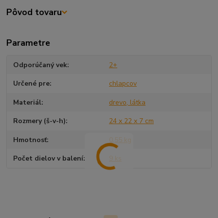
Pôvod tovaru
Parametre
Odporúčaný vek
2+
Určené pre
chlapcov
Materiál
drevo, látka
Rozmery (š-v-h)
24 x 22 x 7 cm
Hmotnosť
0,55 kg
Počet dielov v balení
9 ks