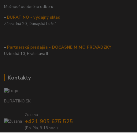
Možnosť osobného odberu:
•
BURATINO - výdajný sklad
Záhradná 20,
Dunajská Lužná
•
Partnerská predajňa - DOČASNE MIMO PREVÁDZKY
Uzbecká 10, Bratislava II.
Kontakty
BURATINO.SK
Zuzana
+421 905 675 525
(Po-Pia, 9-18 hod.)