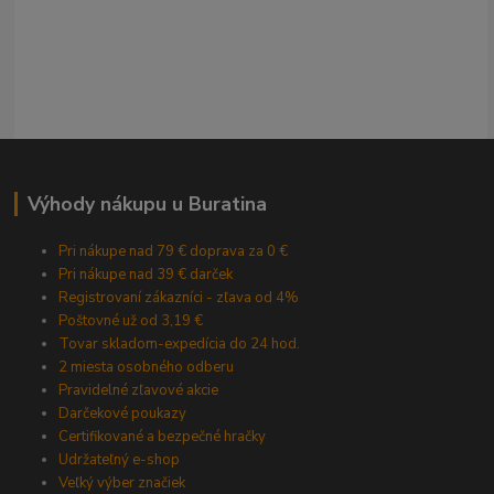
Výhody nákupu u Buratina
Pri nákupe nad 79 € doprava za 0 €
Pri nákupe nad 39 € darček
Registrovaní zákazníci - zľava od 4%
Poštovné už od 3,19 €
Tovar skladom-expedícia do 24 hod.
2 miesta osobného odberu
Pravidelné zľavové akcie
Darčekové poukazy
Certifikované a bezpečné hračky
Udržateľný e-shop
Veľký výber značiek