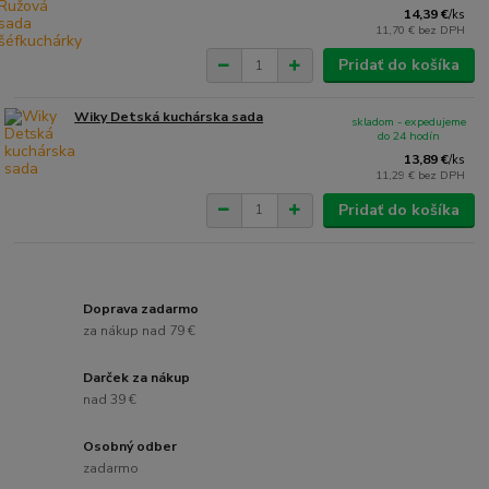
14,39 €
/
ks
11,70 €
bez DPH
Pridať do košíka
Wiky Detská kuchárska sada
skladom - expedujeme
do 24 hodín
13,89 €
/
ks
11,29 €
bez DPH
Pridať do košíka
Doprava zadarmo
za nákup nad 79 €
Darček za nákup
nad 39 €
Osobný odber
zadarmo