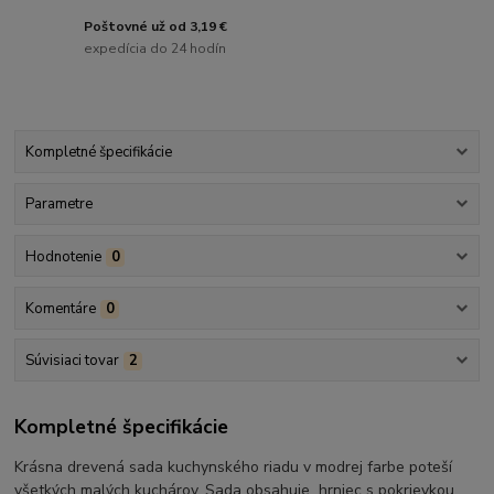
Poštovné už od 3,19 €
expedícia do 24 hodín
Kompletné špecifikácie
Parametre
Hodnotenie
0
Komentáre
0
Súvisiaci tovar
2
Kompletné špecifikácie
Krásna drevená sada kuchynského riadu v modrej farbe poteší
všetkých malých kuchárov. Sada obsahuje hrniec s pokrievkou,