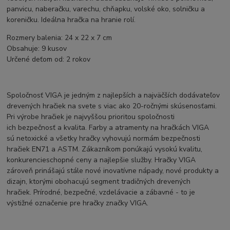
panvicu, naberačku, varechu, chňapku, volské oko, solničku a
koreničku. Ideálna hračka na hranie rolí.
Rozmery balenia: 24 x 22 x 7 cm
Obsahuje: 9 kusov
Určené deťom od: 2 rokov
Spoločnosť VIGA je jedným z najlepších a najväčších dodávateľov
drevených hračiek na svete s viac ako 20-ročnými skúsenosťami.
Pri výrobe hračiek je najvyššou prioritou spoločnosti
ich bezpečnosť a kvalita. Farby a atramenty na hračkách VIGA
sú netoxické a všetky hračky vyhovujú normám bezpečnosti
hračiek EN71 a ASTM. Zákazníkom ponúkajú vysokú kvalitu,
konkurencieschopné ceny a najlepšie služby. Hračky VIGA
zároveň prinášajú stále nové inovatívne nápady, nové produkty a
dizajn, ktorými obohacujú segment tradičných drevených
hračiek. Prírodné, bezpečné, vzdelávacie a zábavné - to je
výstižné označenie pre hračky značky VIGA.