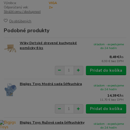
Výrobca:
VIGA
Odporúčaný vek:
2+
Strážiť cenu / dostupnosť
Do obľúbených
Podobné produkty
Wiky Detské drevené kuchynské
skladom - expedujeme
pomôcky 6 ks
do 24 hodín
8,49 €
/
ks
6,90 €
bez DPH
Pridať do košíka
Bigjigs Toys Modrá sada šéfkuchára
skladom - expedujeme
do 24 hodín
14,39 €
/
ks
11,70 €
bez DPH
Pridať do košíka
Bigjigs Toys Ružová sada šéfkuchárky
skladom - expedujeme
do 24 hodín