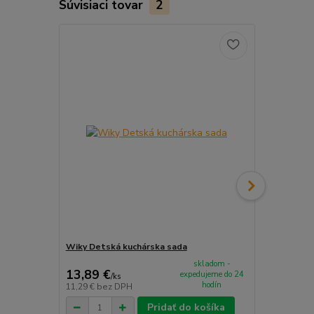
Súvisiaci tovar
2
Akcia
Wiky Detská kuchárska sada
Little Dutc
29,15 €
skladom -
13,89 €
24,99 €
expedujeme do 24
/
ks
/
k
hodín
11,29 €
bez DPH
20,32 €
bez 
Pridať do košíka