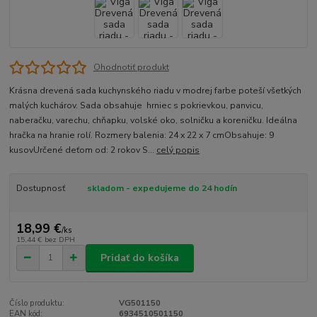
Ohodnotiť produkt
Krásna drevená sada kuchynského riadu v modrej farbe poteší všetkých
malých kuchárov. Sada obsahuje hrniec s pokrievkou, panvicu,
naberačku, varechu, chňapku, volské oko, solničku a koreničku. Ideálna
hračka na hranie rolí. Rozmery balenia: 24 x 22 x 7 cmObsahuje: 9
kusovUrčené deťom od: 2 rokov S...
celý popis
Dostupnosť
skladom - expedujeme do 24 hodín
18,99 €
/
ks
15,44 €
bez DPH
Pridať do košíka
Číslo produktu:
VG501150
EAN kód:
6934510501150