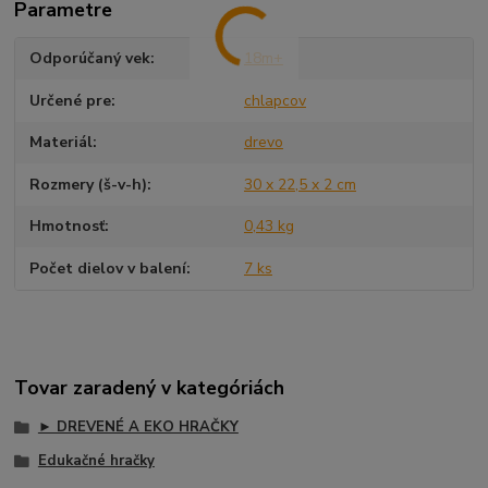
Parametre
Odporúčaný vek
18m+
Určené pre
chlapcov
Materiál
drevo
Rozmery (š-v-h)
30 x 22,5 x 2 cm
Hmotnosť
0,43 kg
Počet dielov v balení
7 ks
Tovar zaradený v kategóriách
► DREVENÉ A EKO HRAČKY
Edukačné hračky