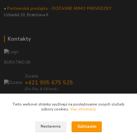
•
Partnerská predajňa - DOČASNE MIMO PREVÁDZKY
Uzbecká 10, Bratislava II.
Kontakty
BURATINO.SK
Zuzana
+421 905 675 525
(Po-Pia, 9-18 hod.)
info@buratino.sk
Tieto webové stránky využívajú na poskytovanie svojich služieb
súbory cookies.
Viac informácií
.
Súhlasím
Nastavenia