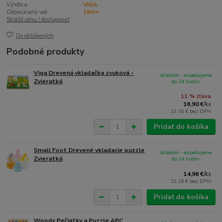
Výrobca:
VIGA
Odporúčaný vek:
18m+
Strážiť cenu / dostupnosť
Do obľúbených
Podobné produkty
Viga Drevená vkladačka zvuková -
skladom - expedujeme
Zvieratká
do 24 hodín
11 % zľava
16,90 €
/
ks
13,74 €
bez DPH
Pridať do košíka
Small Foot Drevené vkladacie puzzle
skladom - expedujeme
Zvieratká
do 24 hodín
14,96 €
/
ks
12,16 €
bez DPH
Pridať do košíka
Woody Pečiatky a Puzzle ABC