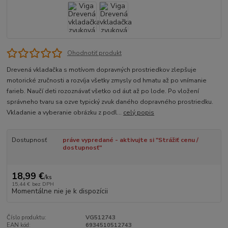
Ohodnotiť produkt
Drevená vkladačka s motívom dopravných prostriedkov zlepšuje
motorické zručnosti a rozvíja všetky zmysly od hmatu až po vnímanie
farieb. Naučí deti rozoznávať všetko od áut až po lode. Po vložení
správneho tvaru sa ozve typický zvuk daného dopravného prostriedku.
Vkladanie a vyberanie obrázku z podl...
celý popis
Dostupnosť
práve vypredané - aktivujte si "Strážiť cenu /
dostupnosť"
18,99 €
/
ks
15,44 €
bez DPH
Momentálne nie je k dispozícii
Číslo produktu:
VG512743
EAN kód:
6934510512743