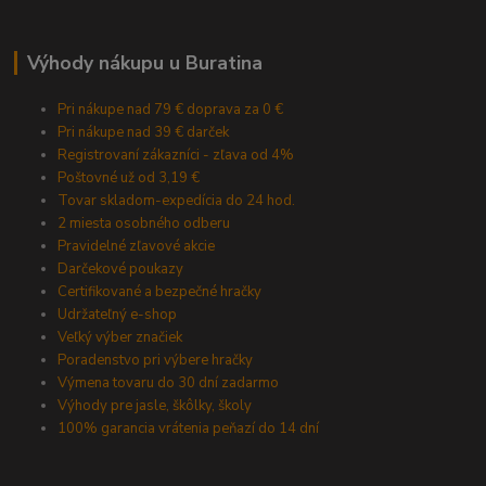
Výhody nákupu u Buratina
Pri nákupe nad 79 € doprava za 0 €
Pri nákupe nad 39 € darček
Registrovaní zákazníci - zľava od 4%
Poštovné už od 3,19 €
Tovar skladom-expedícia do 24 hod.
2 miesta osobného odberu
Pravidelné zľavové akcie
Darčekové poukazy
Certifikované a bezpečné hračky
Udržateľný e-shop
Veľký výber značiek
Poradenstvo pri výbere hračky
Výmena tovaru do 30 dní zadarmo
Výhody pre jasle, škôlky, školy
100% garancia vrátenia peňazí do 14 dní