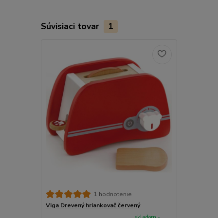
Súvisiaci tovar
1
1 hodnotenie
Viga Drevený hriankovač červený
skladom -