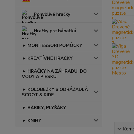
Pohyblivé hračky
Hračky pre bábätká
► MONTESSORI POMÔCKY
► KREATÍVNE HRAČKY
► HRAČKY NA ZÁHRADU, DO
VODY A PIESKU
► KOLOBEŽKY a ODRÁŽADLÁ
SCOOT & RIDE
► BÁBIKY, PLYŠÁKY
► KNIHY
Kompl