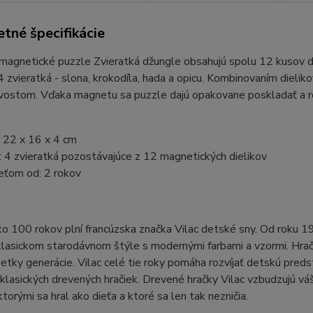
tné špecifikácie
agnetické puzzle Zvieratká džungle obsahujú spolu 12 kusov dr
4 zvieratká - slona, krokodíla, hada a opicu. Kombinovaním dielik
vostom. Vďaka magnetu sa puzzle dajú opakovane poskladať a rozo
.
 22 x 16 x 4 cm
 4 zvieratká pozostávajúce z 12 magnetických dielikov
eťom od: 2 rokov
ko 100 rokov plní francúzska značka Vilac detské sny. Od roku 1
klasickom starodávnom štýle s modernými farbami a vzormi. Hračk
šetky generácie. Vilac celé tie roky pomáha rozvíjať detskú preds
 klasických drevených hračiek. Drevené hračky Vilac vzbudzujú v
 ktorými sa hral ako dieťa a ktoré sa len tak nezničia.