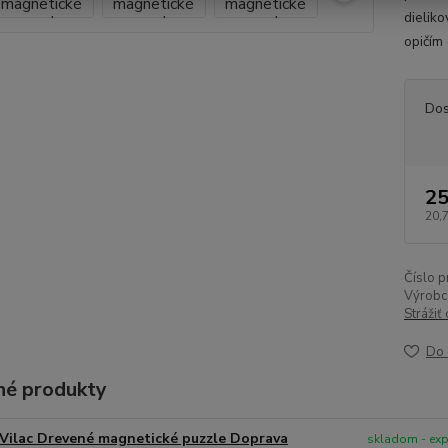
dielik
opičím
Dos
25
20,
Číslo p
Výrobc
Strážiť
Do 
é produkty
Vilac Drevené magnetické puzzle Doprava
skladom - ex