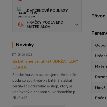
DARČEKOVÉ POUKAZY
Pôvod 
HRAČKY PODĽA EKO
MATERIÁLOV
Param
Novinky
Odpor
05.09.2023
Určen
Získali sme certifikát UDRŽATEĽNÝ
Materi
E-SHOP
S radosťou vám oznamujeme, že sa nám
Rozmer
podarilo splniť všetky kritériá a získať
certifikát Udržateľný e-shop, ktorý je
Hmotn
udeľovaný e-shopom s uvedomelým p...
čítať celé
Počet 