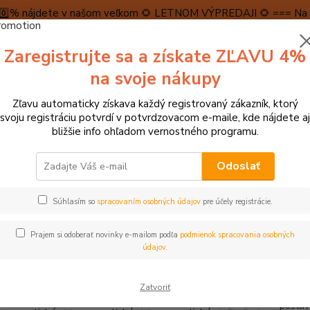
5️⃣0️⃣% nájdete v našom veľkom 🌻 LETNOM VÝPREDAJI 🌻 === Na n
máme teraz pripravené špeciálne zľavy až do výšky 1️⃣5️⃣% , ktor
Zaregistrujte sa a získate ZĽAVU 4%
PRAVA A PLATBA
RECENZIE
👉VRÁTENIE TOVARU👈
KONTA
na svoje nákupy
Zľavu automaticky získava každý registrovaný zákazník, ktorý
Neviet
svoju registráciu potvrdí v potvrdzovacom e-maile, kde nájdete aj
Hľadať
+421
bližšie info ohľadom vernostného programu.
(Po-Pi
Odoslať
agnetické hračky
Magnetické puzzle, skladačky
Vilac Drevené magne
Súhlasím so
spracovaním osobných údajov
pre účely registrácie.
c Drevené magnetické puzzle Zv
Prajem si odoberať novinky e-mailom podľa
podmienok spracovania osobných
údajov
.
Dreven
Zatvoriť
kusov 
postav