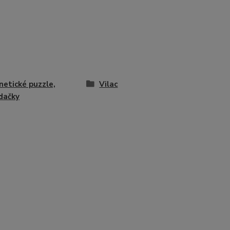
etické puzzle,
Vilac
dačky