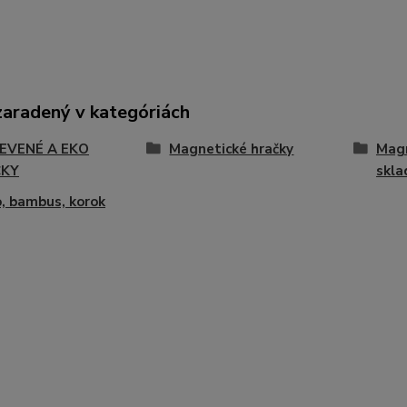
zaradený v kategóriách
EVENÉ A EKO
Magnetické hračky
Magn
ČKY
skla
, bambus, korok