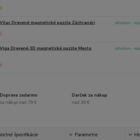
Vilac Drevené magnetické puzzle Záchranári
skladom - ex
Viga Drevené 3D magnetické puzzle Mesto
skladom - ex
Doprava zadarmo
Darček za nákup
za nákup nad 79 €
nad 39 €
etné špecifikácie
Parametre
Ho