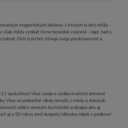
evených magnetických dielikov, z ktorých si deti môžu
ov však môžu vznikať rôzne bizardné zvieratá - napr. had s
brať. Deti si pri hre trénujú svoju predstavivosť a
911 spoločnosť Vilac vyvíja a vyrába kvalitné drevené
y Vilac sú jedinečné, nikdy nevyšli z módy a dokázali
tavivosť vďaka veselým ilustráciám a dizajnu ako aj
ášeň aj o 50 rokov, keď dospelý náhodou nájde v podkroví