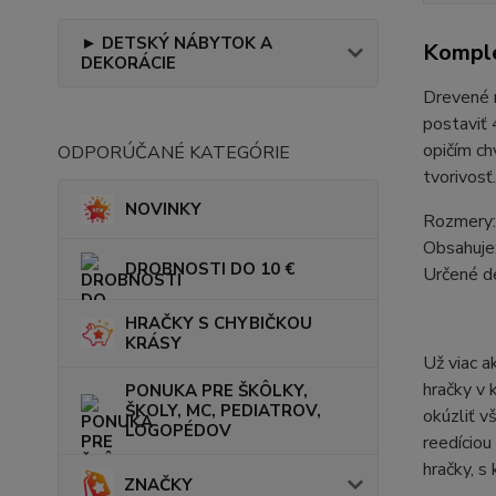
► DETSKÝ NÁBYTOK A
Komple
DEKORÁCIE
Drevené m
postaviť 
opičím ch
ODPORÚČANÉ KATEGÓRIE
tvorivosť
NOVINKY
Rozmery:
Obsahuje:
DROBNOSTI DO 10 €
Určené d
HRAČKY S CHYBIČKOU
KRÁSY
Už viac a
hračky v 
PONUKA PRE ŠKÔLKY,
ŠKOLY, MC, PEDIATROV,
okúzliť v
LOGOPÉDOV
reedíciou
hračky, s
ZNAČKY