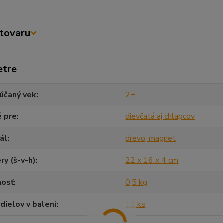
tovaru
etre
účaný vek
2+
é pre
dievčatá aj chlapcov
ál
drevo, magnet
y (š-v-h)
22 x 16 x 4 cm
osť
0,5 kg
dielov v balení
12 ks