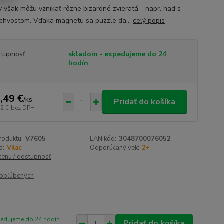
ov však môžu vznikať rôzne bizardné zvieratá - napr. had s
 chvostom. Vďaka magnetu sa puzzle da...
celý popis
tupnosť
skladom - expedujeme do 24
hodín
,49 €
/
ks
Pridať do košíka
72 €
bez DPH
roduktu:
V7605
EAN kód:
3048700076052
a:
Vilac
Odporúčaný vek:
2+
 cenu / dostupnosť
obľúbených
pedujeme do 24 hodín
Pridať do košíka