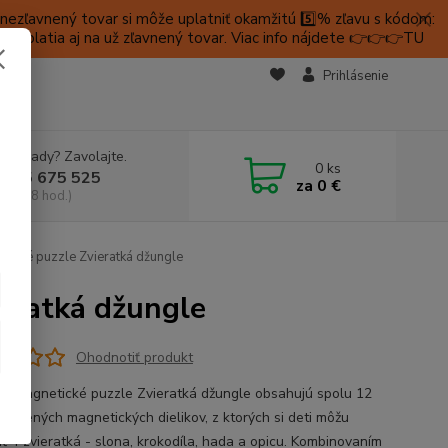
ezľavnený tovar si môže uplatniť okamžitú 5️⃣% zľavu s kódom:
é platia aj na už zľavnený tovar. Viac info nájdete 👉👉👉TU
KTY
Prihlásenie
e si rady? Zavolajte.
0
ks
 905 675 525
za
0 €
a, 9-18 hod.)
tické puzzle Zvieratká džungle
ieratká džungle
Ohodnotiť produkt
é magnetické puzzle Zvieratká džungle obsahujú spolu 12
drevených magnetických dielikov, z ktorých si deti môžu
iť 4 zvieratká - slona, krokodíla, hada a opicu. Kombinovaním