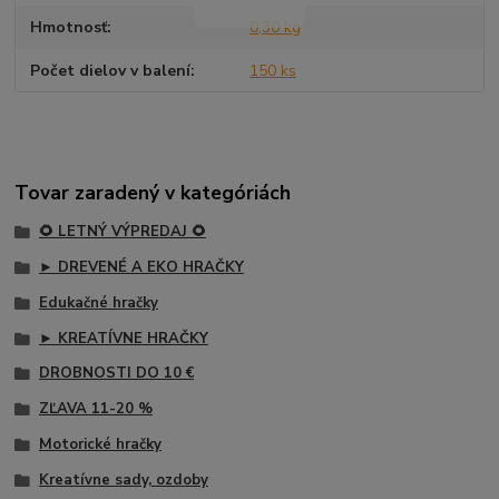
Hmotnosť
0,30 kg
Počet dielov v balení
150 ks
Tovar zaradený v kategóriách
🌻 LETNÝ VÝPREDAJ 🌻
► DREVENÉ A EKO HRAČKY
Edukačné hračky
► KREATÍVNE HRAČKY
DROBNOSTI DO 10 €
ZĽAVA 11-20 %
Motorické hračky
Kreatívne sady, ozdoby