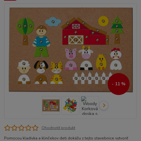
- 11 %
Ohodnotiť produkt
Pomocou kladivka a klinčekov deti dokážu z tejto stavebnice vytvoriť