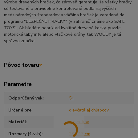
výrobe drevených hračiek, čo zároveň garantuje, že všetky hračky
sú testované a pravidelne kontrolované podľa najvyšších
medzinárodných štandardov a väčšina hračiek je zaradená do
programu "BEZPEČNÉ HRAČKY" (v zahraničí známe ako SAFE
TOYS). Ak hľadáte napríklad kvalitné drevené kocky, puzzle,
motorické labyrinty alebo vláčikové dráhy, tak WOODY je tá
správna značka.
Pôvod tovaru
Parametre
Odporúčaný vek
5+
Určené pre
dievčatá aj chlapcov
Materiál
drevo, kov
Rozmery (š-v-h)
23 x 17 cm