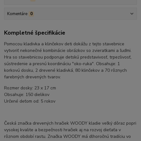
Komentáre
0
Kompletné špecifikácie
Pomocou kladivka a klinčekov deti dokážu z tejto stavebnice
vytvoriť nekonečné kombinácie obrázkov so zvieratkami a ľuďmi.
Hra so stavebnicou podporuje detskú predstavivosť, trpezlivosť,
sústredenie a presnú koordináciu "oko-ruka". Obsahuje: 1
korkovú dosku, 2 drevené kladivká, 80 klinčekov a 70 rôznych
farebných drevených tvarov.
Rozmer dosky: 23 x 17 cm
Obsahuje: 150 dielikov
Určené deťom od: 5 rokov
Česká značka drevených hračiek WOODY kladie veľký dôraz popri
vysokej kvalite a bezpečnosti hračiek aj na rozvoj dieťaťa v
rôznom období rastu. Značka WOODY má dlhoročnú tradíciu vo