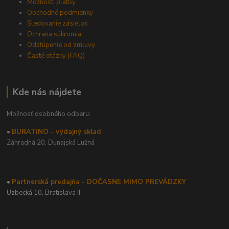
Možnosti platby
Obchodné podmienky
Sledovanie zásielok
Ochrana súkromia
Odstúpenie od zmluvy
Časté otázky (FAQ)
Kde nás nájdete
Možnosť osobného odberu:
•
BURATINO - výdajný sklad
Záhradná 20,
Dunajská Lužná
•
Partnerská predajňa - DOČASNE MIMO PREVÁDZKY
Uzbecká 10, Bratislava II.