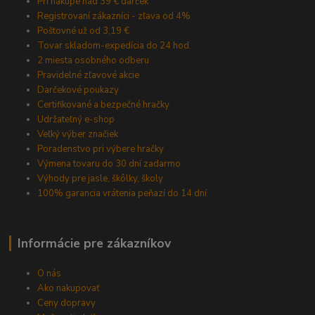
Pri nákupe nad 39 € darček
Registrovaní zákazníci - zľava od 4%
Poštovné už od 3,19 €
Tovar skladom-expedícia do 24 hod.
2 miesta osobného odberu
Pravidelné zľavové akcie
Darčekové poukazy
Certifikované a bezpečné hračky
Udržateľný e-shop
Veľký výber značiek
Poradenstvo pri výbere hračky
Výmena tovaru do 30 dní zadarmo
Výhody pre jasle, škôlky, školy
100% garancia vrátenia peňazí do 14 dní
Informácie pre zákazníkov
O nás
Ako nakupovať
Ceny dopravy