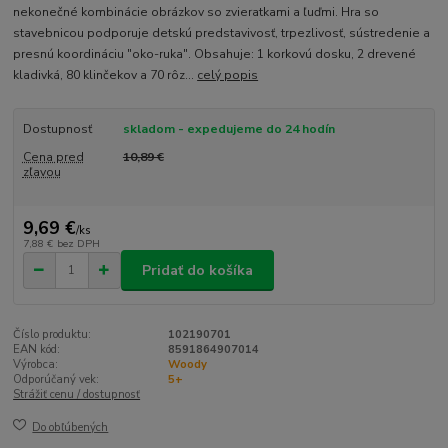
nekonečné kombinácie obrázkov so zvieratkami a ľuďmi. Hra so
stavebnicou podporuje detskú predstavivosť, trpezlivosť, sústredenie a
presnú koordináciu "oko-ruka". Obsahuje: 1 korkovú dosku, 2 drevené
kladivká, 80 klinčekov a 70 rôz...
celý popis
Dostupnosť
skladom - expedujeme do 24 hodín
Cena pred
10,89 €
zľavou
9,69 €
/
ks
7,88 €
bez DPH
Pridať do košíka
Číslo produktu:
102190701
EAN kód:
8591864907014
Výrobca:
Woody
Odporúčaný vek:
5+
Strážiť cenu / dostupnosť
Do obľúbených