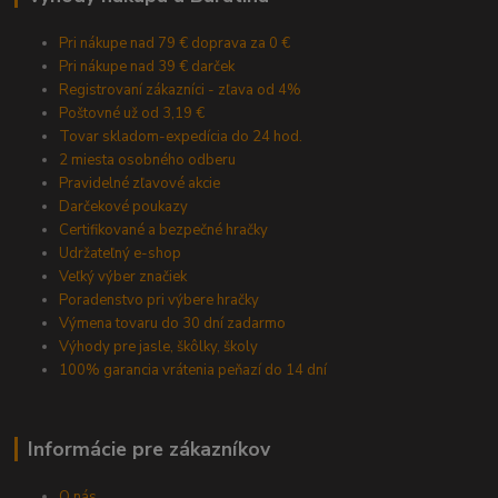
Pri nákupe nad 79 € doprava za 0 €
Pri nákupe nad 39 € darček
Registrovaní zákazníci - zľava od 4%
Poštovné už od 3,19 €
Tovar skladom-expedícia do 24 hod.
2 miesta osobného odberu
Pravidelné zľavové akcie
Darčekové poukazy
Certifikované a bezpečné hračky
Udržateľný e-shop
Veľký výber značiek
Poradenstvo pri výbere hračky
Výmena tovaru do 30 dní zadarmo
Výhody pre jasle, škôlky, školy
100% garancia vrátenia peňazí do 14 dní
Informácie pre zákazníkov
O nás