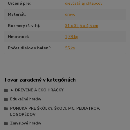
Určené pre
dievčatá aj chlapcov
Materiál
drevo
Rozmery (š-v-h)
31 x 32,5 x 4,5 cm
Hmotnosť
1,78 kg
Počet dielov v balení
55 ks
Tovar zaradený v kategóriách
► DREVENÉ A EKO HRAČKY
Edukačné hračky
PONUKA PRE ŠKÔLKY, ŠKOLY, MC, PEDIATROV,
LOGOPÉDOV
Zmyslové hračky