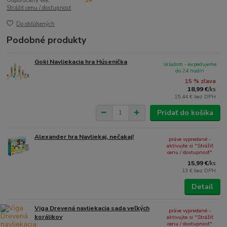
Odporúčaný vek:
3+
Strážiť cenu / dostupnosť
Do obľúbených
Podobné produkty
Goki Navliekacia hra Húsenička
skladom - expedujeme
do 24 hodín
15 % zľava
18,99 €
/
ks
15,44 €
bez DPH
Pridať do košíka
Alexander hra Navliekaj, nečakaj!
práve vypredané -
aktivujte si "Strážiť
cenu / dostupnosť"
15,99 €
/
ks
13 €
bez DPH
Detail
Viga Drevená navliekacia sada veľkých
práve vypredané -
korálikov
aktivujte si "Strážiť
cenu / dostupnosť"