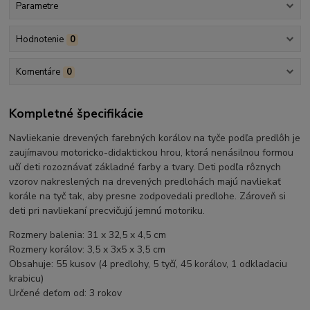
Parametre
Hodnotenie
0
Komentáre
0
Kompletné špecifikácie
Navliekanie drevených farebných korálov na tyče podľa predlôh je
zaujímavou motoricko-didaktickou hrou, ktorá nenásilnou formou
učí deti rozoznávať základné farby a tvary. Deti podľa rôznych
vzorov nakreslených na drevených predlohách majú navliekať
korále na tyč tak, aby presne zodpovedali predlohe. Zároveň si
deti pri navliekaní precvičujú jemnú motoriku.
Rozmery balenia: 31 x 32,5 x 4,5 cm
Rozmery korálov: 3,5 x 3x5 x 3,5 cm
Obsahuje: 55 kusov (4 predlohy, 5 tyčí, 45 korálov, 1 odkladaciu
krabicu)
Určené deťom od: 3 rokov