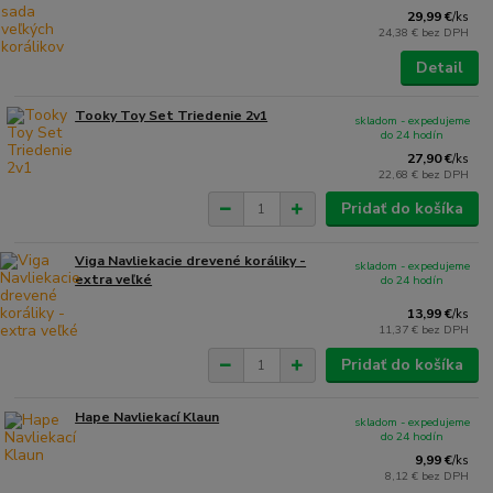
29,99 €
/
ks
24,38 €
bez DPH
Detail
Tooky Toy Set Triedenie 2v1
skladom - expedujeme
do 24 hodín
27,90 €
/
ks
22,68 €
bez DPH
Pridať do košíka
Viga Navliekacie drevené koráliky -
skladom - expedujeme
extra veľké
do 24 hodín
13,99 €
/
ks
11,37 €
bez DPH
Pridať do košíka
Hape Navliekací Klaun
skladom - expedujeme
do 24 hodín
9,99 €
/
ks
8,12 €
bez DPH