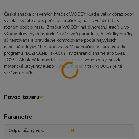
Česká značka drevených hračiek WOODY kladie veľký dôraz popri
vysokej kvalite a bezpečnosti hračiek aj na rozvoj dieťaťa v
rôznom období rastu. Značka WOODY má dlhoročnú tradíciu vo
výrobe drevených hračiek, čo zároveň garantuje, že všetky hračky
sú testované a pravidelne kontrolované podľa najvyšších
medzinárodných štandardov a väčšina hračiek je zaradená do
programu "BEZPEČNÉ HRAČKY" (v zahraničí známe ako SAFE
TOYS). Ak hľadáte napríklad kvalitné drevené kocky, puzzle,
motorické labyrinty alebo vláčikové dráhy, tak WOODY je tá
správna značka.
Pôvod tovaru
Parametre
Odporúčaný vek
3+