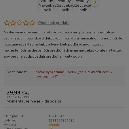
Ohodnotiť produkt
Navliekanie drevených farebných korálov na tyče podľa predlôh je
zaujímavou motoricko-didaktickou hrou, ktorá nenásilnou formou učí deti
rozoznávať základné farby a tvary. Deti podľa rôznych vzorov
nakreslených na drevených predlohách majú navliekať korále na tyč tak,
aby presne zodpovedali predlohe...
celý popis
Dostupnosť
práve vypredané - aktivujte si "Strážiť cenu /
dostupnosť"
29,99 €
/
ks
24,38 €
bez DPH
Momentálne nie je k dispozícii
Číslo produktu:
102190469
EAN kód:
8591864904693
Výrobca:
Woody