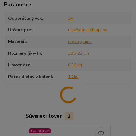
Parametre
Odporúčaný vek
2+
Určené pre
dievčatá aj chlapcov
Materiál
drevo, guma
Rozmery (š-v-h)
30 x 22 cm
Hmotnosť
0,36 kg
Počet dielov v balení
10 ks
Súvisiaci tovar
2
TOP produkt