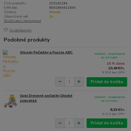
Číslo produktu:
102191184
EAN kód:
8591864911844
Výrobca:
Woody
Odporúčaný vek:
2+
Strážiť cenu / dostupnosť
Do obľúbených
Podobné produkty
Woody Pečiatky a Puzzle ABC
skladom - expedujeme
do 24 hodín
18 % zľava
10,49 €
/
ks
8,53 €
bez DPH
Pridať do košíka
Goki Drevené pečiatky Divoké
skladom - expedujeme
zvieratká
do 24 hodín
8,25 €
/
ks
6,71 €
bez DPH
Pridať do košíka