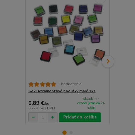
Goki Atrame
1 hodnotenie
Goki Atramentové podušky malé 1ks
skladom -
0,89 €
2,39 €
expedujeme do 24
/
ks
/
ks
hodín
0,72 €
bez DPH
1,94 €
bez D
Pridať do košíka