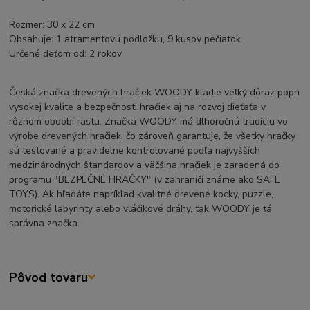
Rozmer: 30 x 22 cm
Obsahuje: 1 atramentovú podložku, 9 kusov pečiatok
Určené deťom od: 2 rokov
Česká značka drevených hračiek WOODY kladie veľký dôraz popri
vysokej kvalite a bezpečnosti hračiek aj na rozvoj dieťaťa v
rôznom období rastu. Značka WOODY má dlhoročnú tradíciu vo
výrobe drevených hračiek, čo zároveň garantuje, že všetky hračky
sú testované a pravidelne kontrolované podľa najvyšších
medzinárodných štandardov a väčšina hračiek je zaradená do
programu "BEZPEČNÉ HRAČKY" (v zahraničí známe ako SAFE
TOYS). Ak hľadáte napríklad kvalitné drevené kocky, puzzle,
motorické labyrinty alebo vláčikové dráhy, tak WOODY je tá
správna značka.
Pôvod tovaru