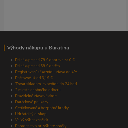
Výhody nákupu u Buratina
Pri nákupe nad 79 € doprava za 0 €
Pri nákupe nad 39 € darček
Registrovaní zákazníci - zľava od 4%
Poštovné už od 3,19 €
Tovar skladom-expedícia do 24 hod.
2 miesta osobného odberu
Pravidelné zľavové akcie
Darčekové poukazy
Certifikované a bezpečné hračky
Udržateľný e-shop
Veľký výber značiek
Poradenstvo pri výbere hračky