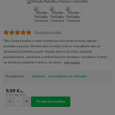
Ohodnotiť produkt
Táto úžasná hračka v sebe kombinuje dva druhy tvorivej zábavy -
pečiatky a puzzle. Menšie deti sa môžu hrať so zvieratkami ako pri
skladaní klasického puzzle. Staršie deti si už môžu vyskúšať
pečiatkovanie, vytváranie a dokresľovanie obrázkov ceruzkami. Priamo
na doske je vankúšik s farbou, do ktore...
celý popis
Dostupnosť
skladom - expedujeme do 24 hodín
9,99 €
/
ks
8,12 €
bez DPH
Pridať do košíka