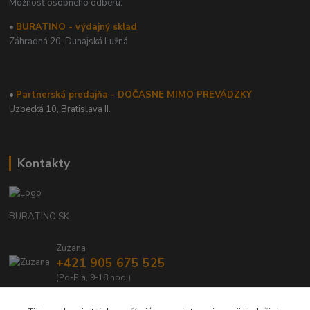
Možnosť osobného odberu:
•
BURATINO - výdajný sklad
Záhradná 20,
Dunajská Lužná
•
Partnerská predajňa - DOČASNE MIMO PREVÁDZKY
Uzbecká 10, Bratislava II.
Kontakty
BURATINO.SK
Zuzana
+421 905 675 525
(Po-Pia, 9-18 hod.)
info@buratino.sk