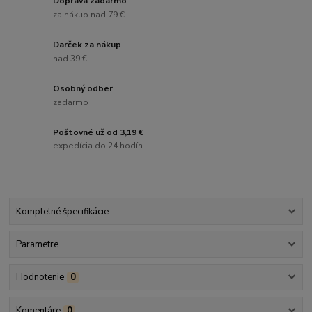
Doprava zadarmo
za nákup nad 79 €
Darček za nákup
nad 39 €
Osobný odber
zadarmo
Poštovné už od 3,19 €
expedícia do 24 hodín
Kompletné špecifikácie
Parametre
Hodnotenie
0
Komentáre
0