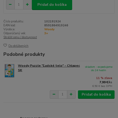
Pridať do košíka
Číslo produktu:
102191924
EAN kód:
8591864919246
Výrobca:
Woody
Odporúčaný vek:
3+
Strážiť cenu / dostupnosť
Do obľúbených
Podobné produkty
Woody Puzzle "Ľudské telo" - Chlapec
skladom - expedujeme
SK
do 24 hodín
11 % zľava
7,99 €
/
ks
6,50 €
bez DPH
Pridať do košíka