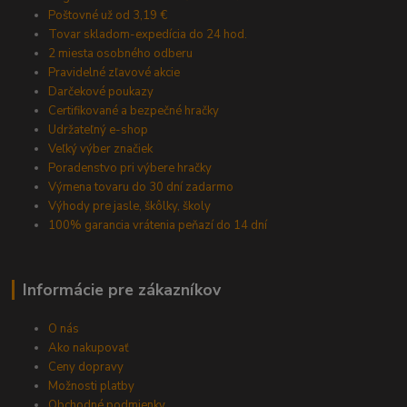
Poštovné už od 3,19 €
Tovar skladom-expedícia do 24 hod.
2 miesta osobného odberu
Pravidelné zľavové akcie
Darčekové poukazy
Certifikované a bezpečné hračky
Udržateľný e-shop
Veľký výber značiek
Poradenstvo pri výbere hračky
Výmena tovaru do 30 dní zadarmo
Výhody pre jasle, škôlky, školy
100% garancia vrátenia peňazí do 14 dní
Informácie pre zákazníkov
O nás
Ako nakupovať
Ceny dopravy
Možnosti platby
Obchodné podmienky