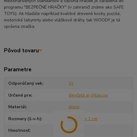
medzinárodných štandardov a väčšina hračiek je zaradená do
programu "BEZPEČNÉ HRAČKY" (v zahraničí známe ako SAFE
TOYS). Ak hľadáte napríklad kvalitné drevené kocky, puzzle,
motorické labyrinty alebo vláčikové dráhy, tak WOODY je tá
správna značka.
Pôvod tovaru
Parametre
Odporúčaný vek
3+
Určené pre
dievčatá aj chlapcov
Materiál
drevo
Rozmery (š-v-h)
23 × 30 × 1 cm
Hmotnosť
0,34 kg