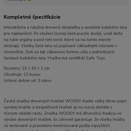
Kompletné špecifikácie
Interaktívna a náučná drevená vkladačka o anatómii ľudského tela
pre najmenších. Po otočení lícovej časti puzzle (koža), uvidí dieťa
na rube orgány a pod nimi kosti, ktoré sa na tomto mieste
skrývajú. Všetky časti tela sú popísané základnými názvami v
slovenčine. Deti sa tak zábavnou formou učia o jednotlivých
častiach ľudského tela. Hračka má certifikát Safe Toys.
Rozmery: 23 × 30 × 1 cm
Obsahuje: 13 kusov
Určené deťom od: 3 rokov
Česká značka drevených hračiek WOODY kladie veľký dôraz popri
vysokej kvalite a bezpečnosti hračiek aj na rozvoj dieťaťa v
rôznom období rastu. Značka WOODY má dlhoročnú tradíciu vo
výrobe drevených hračiek, čo zároveň garantuje, že všetky hračky
sú testované a pravidelne kontrolované podľa najvyšších