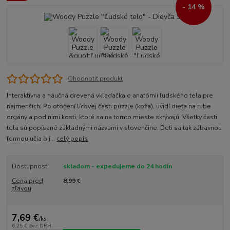
- 14 %
Ohodnotiť produkt
Interaktívna a náučná drevená vkladačka o anatómii ľudského tela pre
najmenších. Po otočení lícovej časti puzzle (koža), uvidí dieťa na rube
orgány a pod nimi kosti, ktoré sa na tomto mieste skrývajú. Všetky časti
tela sú popísané základnými názvami v slovenčine. Deti sa tak zábavnou
formou učia o j...
celý popis
Dostupnosť
skladom - expedujeme do 24 hodín
Cena pred
8,99 €
zľavou
7,69 €
/
ks
6,25 €
bez DPH