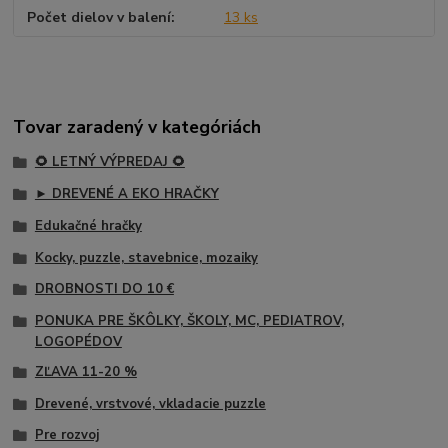
Počet dielov v balení
13 ks
Tovar zaradený v kategóriách
🌻 LETNÝ VÝPREDAJ 🌻
► DREVENÉ A EKO HRAČKY
Edukačné hračky
Kocky, puzzle, stavebnice, mozaiky
DROBNOSTI DO 10 €
PONUKA PRE ŠKÔLKY, ŠKOLY, MC, PEDIATROV,
LOGOPÉDOV
ZĽAVA 11-20 %
Drevené, vrstvové, vkladacie puzzle
Pre rozvoj