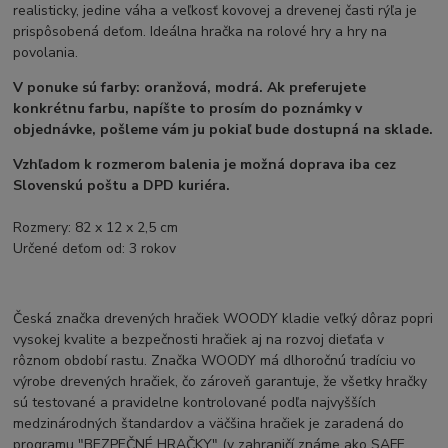
realisticky, jedine váha a veľkosť kovovej a drevenej časti rýľa je
prispôsobená deťom. Ideálna hračka na rolové hry a hry na
povolania.
V ponuke sú farby: oranžová, modrá. Ak preferujete
konkrétnu farbu, napíšte to prosím do poznámky v
objednávke, pošleme vám ju pokiaľ bude dostupná na sklade.
Vzhľadom k rozmerom balenia je možná doprava iba cez
Slovenskú poštu a DPD kuriéra.
Rozmery: 82 x 12 x 2,5 cm
Určené deťom od: 3 rokov
Česká značka drevených hračiek WOODY kladie veľký dôraz popri
vysokej kvalite a bezpečnosti hračiek aj na rozvoj dieťaťa v
rôznom období rastu. Značka WOODY má dlhoročnú tradíciu vo
výrobe drevených hračiek, čo zároveň garantuje, že všetky hračky
sú testované a pravidelne kontrolované podľa najvyšších
medzinárodných štandardov a väčšina hračiek je zaradená do
programu "BEZPEČNÉ HRAČKY" (v zahraničí známe ako SAFE