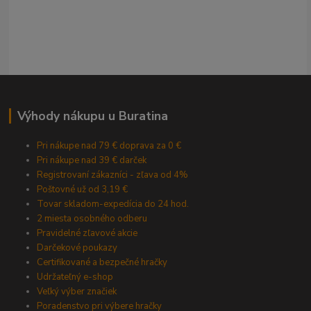
Výhody nákupu u Buratina
Pri nákupe nad 79 € doprava za 0 €
Pri nákupe nad 39 € darček
Registrovaní zákazníci - zľava od 4%
Poštovné už od 3,19 €
Tovar skladom-expedícia do 24 hod.
2 miesta osobného odberu
Pravidelné zľavové akcie
Darčekové poukazy
Certifikované a bezpečné hračky
Udržateľný e-shop
Veľký výber značiek
Poradenstvo pri výbere hračky