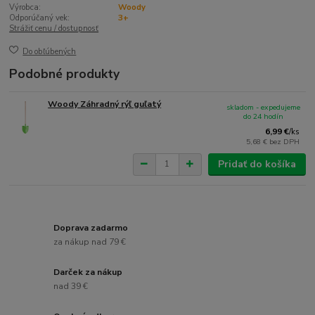
Výrobca:
Woody
Odporúčaný vek:
3+
Strážiť cenu / dostupnosť
Do obľúbených
Podobné produkty
Woody Záhradný rýľ guľatý
skladom - expedujeme
do 24 hodín
6,99 €
/
ks
5,68 €
bez DPH
Pridať do košíka
Doprava zadarmo
za nákup nad 79 €
Darček za nákup
nad 39 €