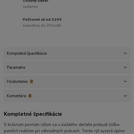
Osobný odber
zadarmo
Poštovné už od 3,19 €
expedícia do 24 hodín
Kompletné špecifikácie
Parametre
Hodnotenie
0
Komentáre
0
Kompletné špecifikácie
S krásnym pevným rýľom sa u každého dieťaťa prebudí túžba
pomôcť rodičom pri záhradných prácach. Tento rýľ vyzerá úplne