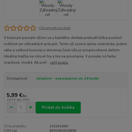
Ohodnotiť produkt
S krásnym pevným rýľom sa u každého dieťaťa prebudí túžba pomôcť
rodičom pri záhradných prácach. Tento rýľ vyzerá úplne realisticky, jedine
váha a veľkosť kovovej a drevenej časti rýľa je prispôsobená deťom.
Ideálna hračka na rolové hry a hry na povolania. V ponuke sú farby:
oranžová, modrá. Ak pref...
celý popis
Dostupnosť
skladom - expedujeme do 24 hodín
5,99 €
/
ks
4,87 €
bez DPH
Pridať do košíka
Číslo produktu:
102191889
EAN kód:
8591864918898