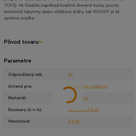
TOYS). Ak hľadáte napríklad kvalitné drevené kocky, puzzle,
motorické labyrinty alebo vláčikové dráhy, tak WOODY je tá
správna značka.
Pôvod tovaru
Parametre
Odporúčaný vek
3+
Určené pre
dievčatá aj chlapcov
Materiál
drevo, kov
Rozmery (š-v-h)
82 x 12 x 2,5 cm
Hmotnosť
0,4 kg