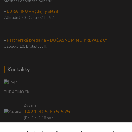
Možnosť osobného odberu:
•
BURATINO - výdajný sklad
Záhradná 20,
Dunajská Lužná
•
Partnerská predajňa - DOČASNE MIMO PREVÁDZKY
Uzbecká 10, Bratislava II.
Kontakty
BURATINO.SK
Zuzana
+421 905 675 525
(Po-Pia, 9-18 hod.)
info@buratino.sk