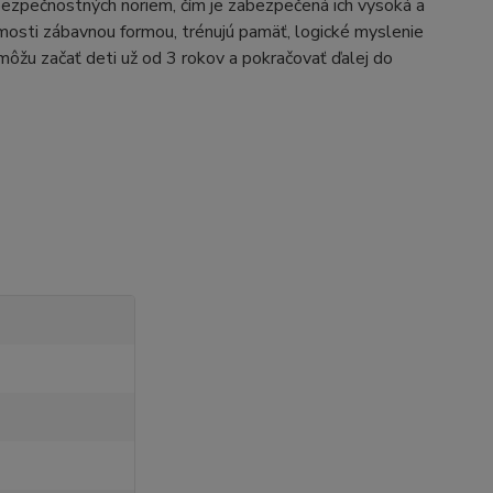
bezpečnostných noriem, čím je zabezpečená ich vysoká a
mosti zábavnou formou, trénujú pamäť, logické myslenie
môžu začať deti už od 3 rokov a pokračovať ďalej do