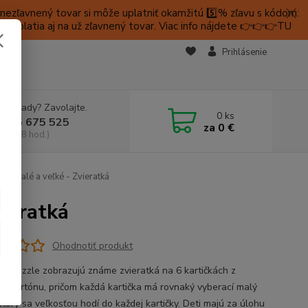
ezľavnený tovar si môže uplatniť okamžitú 5️⃣% zľavu s kódom:
é platia aj na už zľavnený tovar. Viac info nájdete 👉👉👉TU
KTY
Prihlásenie
e si rady? Zavolajte.
0
ks
 905 675 525
za
0 €
a, 9-18 hod.)
ky malé a veľké - Zvieratká
vieratká
Ohodnotiť produkt
é puzzle zobrazujú známe zvieratká na 6 kartičkách z
o kartónu, pričom každá kartička má rovnaký vyberací malý
 ktorý sa veľkosťou hodí do každej kartičky. Deti majú za úlohu