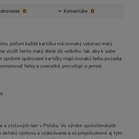
dnotenie
0
Komentáre
0
ónu, pričom každá kartička má rovnaký vyberací malý
vne vložiť tento malý dielik do veľkého tak, aby k sebe
e správne spárované kartičky majú rovnakú farbu pozadia.
e pomenovať farby a zvieratká, precvičujú si jemnú
nu
e a stolových hier v Poľsku. Vo výrobe spoločenských
 na detskú výchovu a vzdelávanie a sú prispôsobené aj tým