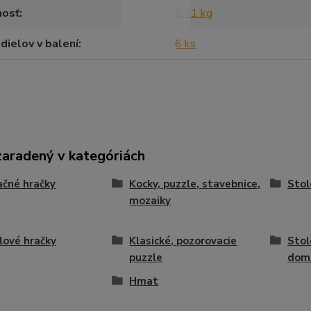
osť
0,31 kg
dielov v balení
6 ks
zaradený v kategóriách
čné hračky
Kocky, puzzle, stavebnice,
Stol
mozaiky
ové hračky
Klasické, pozorovacie
Stol
puzzle
dom
Hmat