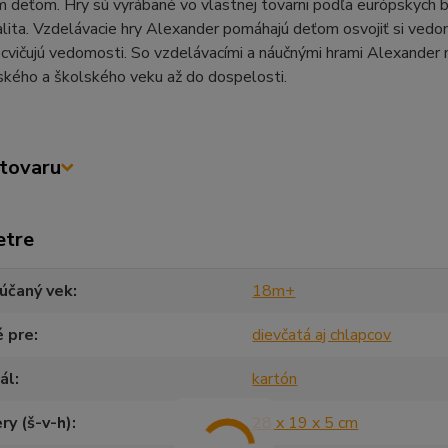
 deťom. Hry sú vyrábané vo vlastnej tovarni podľa európskych 
alita. Vzdelávacie hry Alexander pomáhajú deťom osvojiť si vedo
cvičujú vedomosti. So vzdelávacími a náučnými hrami Alexander 
ského a školského veku až do dospelosti.
tovaru
etre
účaný vek
18m+
é pre
dievčatá aj chlapcov
ál
kartón
y (š-v-h)
28 x 19 x 5 cm