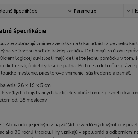
etné špecifikácie
Parametre
Ho
tné špecifikácie
uzzle zobrazujú známe zvieratká na 6 kartičkách z pevného kart
torý sa veľkosťou hodí do každej kartičky. Deti majú za úlohu sprá
 Okrem logickej súvislosti majú deti ešte jednu pomôcku v tom, ž
o dieťa zistí, či dieliky k sebe patria. Pri hre sa deti učia správn
 logické myslenie, priestorové vnímanie, sústredenie a pamäť.
balenia: 28 x 19 x 5 cm
 6 veľkých obojstranných kartičiek s obrázkomi z pevného kartó
eťom od: 18 mesiacov
ť Alexander je jedným z najväčších osvedčených výrobcov puzzl
iac ako 30 ročnú tradíciu. Hry vznikajú v spolupráci s odborníkmi