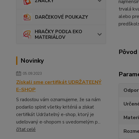
ZNAČKY
najmenším
trvalá kv
alebo pre
DARČEKOVÉ POUKAZY
predškol
HRAČKY PODĽA EKO
MATERIÁLOV
Pôvod 
Novinky
Param
05.09.2023
Získali sme certifikát UDRŽATEĽNÝ
E-SHOP
Odpor
S radosťou vám oznamujeme, že sa nám
Určen
podarilo splniť všetky kritériá a získať
certifikát Udržateľný e-shop, ktorý je
Materi
udeľovaný e-shopom s uvedomelým p...
čítať celé
Rozmer