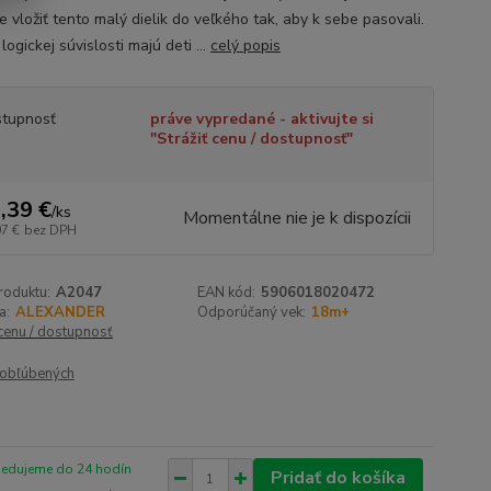
 vložiť tento malý dielik do veľkého tak, aby k sebe pasovali.
ogickej súvislosti majú deti ...
celý popis
tupnosť
práve vypredané - aktivujte si
"Strážiť cenu / dostupnosť"
,39 €
/
ks
Momentálne nie je k dispozícii
07 €
bez DPH
roduktu:
A2047
EAN kód:
5906018020472
a:
ALEXANDER
Odporúčaný vek:
18m+
 cenu / dostupnosť
obľúbených
pedujeme do 24 hodín
Pridať do košíka