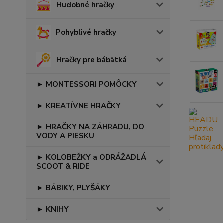
Hudobné hračky
Pohyblivé hračky
Hračky pre bábätká
► MONTESSORI POMÔCKY
► KREATÍVNE HRAČKY
► HRAČKY NA ZÁHRADU, DO
VODY A PIESKU
► KOLOBEŽKY a ODRÁŽADLÁ
SCOOT & RIDE
► BÁBIKY, PLYŠÁKY
► KNIHY