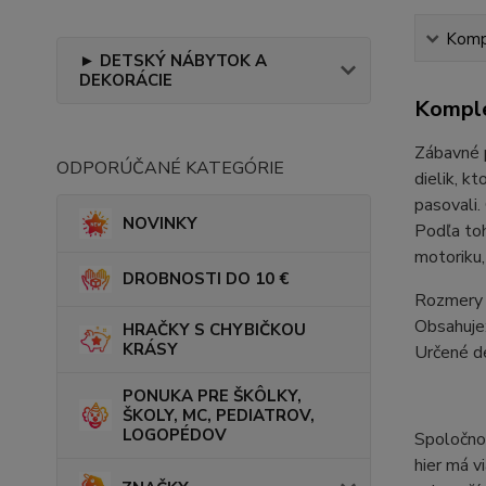
Kompl
► DETSKÝ NÁBYTOK A
DEKORÁCIE
Komple
Zábavné p
ODPORÚČANÉ KATEGÓRIE
dielik, k
pasovali.
NOVINKY
Podľa toh
motoriku,
DROBNOSTI DO 10 €
Rozmery 
Obsahuje:
HRAČKY S CHYBIČKOU
KRÁSY
Určené d
PONUKA PRE ŠKÔLKY,
ŠKOLY, MC, PEDIATROV,
LOGOPÉDOV
Spoločnos
hier má v