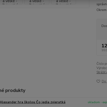
správne
Okrem l
Dos
12
10,
Číslo p
Výrobc
Strážiť
Do 
é produkty
Alexander hra školou Čo jedia zvieratká
skladom - ex