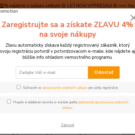
5️⃣0️⃣% nájdete v našom veľkom 🌻 LETNOM VÝPREDAJI 🌻 === Na n
máme teraz pripravené špeciálne zľavy až do výšky 1️⃣5️⃣% , ktor
Zaregistrujte sa a získate ZĽAVU 4%
PRAVA A PLATBA
RECENZIE
👉VRÁTENIE TOVARU👈
KONTA
na svoje nákupy
Zľavu automaticky získava každý registrovaný zákazník, ktorý
Neviet
svoju registráciu potvrdí v potvrdzovacom e-maile, kde nájdete aj
Hľadať
+421
bližšie info ohľadom vernostného programu.
(Po-Pi
Odoslať
tolové hry, hlavolamy
Stolové hry, pexesá, dominá
Alexander Doštič
Súhlasím so
spracovaním osobných údajov
pre účely registrácie.
ander Doštičky malé a veľké - Z
Prajem si odoberať novinky e-mailom podľa
podmienok spracovania osobných
údajov
.
Zábavn
Zatvoriť
pevnéh
dielik,