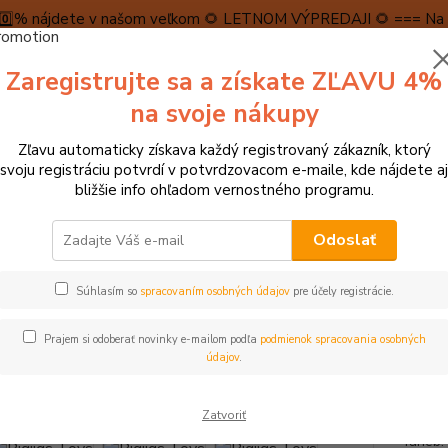
5️⃣0️⃣% nájdete v našom veľkom 🌻 LETNOM VÝPREDAJI 🌻 === Na n
máme teraz pripravené špeciálne zľavy až do výšky 1️⃣5️⃣% , ktor
Zaregistrujte sa a získate ZĽAVU 4%
PRAVA A PLATBA
RECENZIE
👉VRÁTENIE TOVARU👈
KONTA
na svoje nákupy
Zľavu automaticky získava každý registrovaný zákazník, ktorý
Neviet
svoju registráciu potvrdí v potvrdzovacom e-maile, kde nájdete aj
Hľadať
+421
bližšie info ohľadom vernostného programu.
(Po-Pi
Odoslať
ocky, puzzle, stavebnice, mozaiky
Drevené, vrstvové, vkladacie puzzle
Súhlasím so
spracovaním osobných údajov
pre účely registrácie.
igs Toys Didaktické puzzle Farby
Prajem si odoberať novinky e-mailom podľa
podmienok spracovania osobných
údajov
.
- 33 %
Zábavn
Zatvoriť
drevené
farieb.