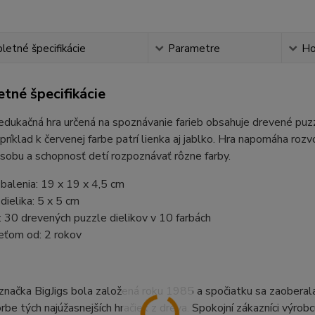
etné špecifikácie
Parametre
Ho
tné špecifikácie
dukačná hra určená na spoznávanie farieb obsahuje drevené puzzle
apríklad k červenej farbe patrí lienka aj jablko. Hra napomáha rozv
sobu a schopnosť detí rozpoznávať rôzne farby.
balenia: 19 x 19 x 4,5 cm
ielika: 5 x 5 cm
 30 drevených puzzle dielikov v 10 farbách
eťom od: 2 rokov
značka BigJigs bola založená roku 1985 a spočiatku sa zaoberala 
rbe tých najúžasnejších hračiek z dreva. Spokojní zákazníci výro