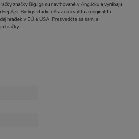
račky značky BigJigs sú navrhované v Anglicku a vyrábajú
 Ázii. BigJigs kladie dôraz na kvalitu a originalitu
daj hračiek v EÚ a USA. Presvedčte sa sami a
ri hračky.