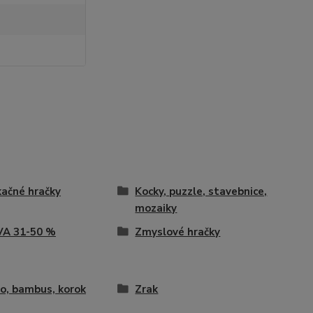
ačné hračky
Kocky, puzzle, stavebnice,
mozaiky
VA 31-50 %
Zmyslové hračky
o, bambus, korok
Zrak