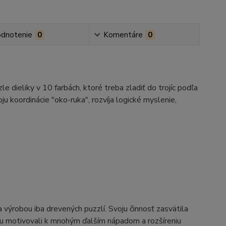
dnotenie
0
Komentáre
0
 dieliky v 10 farbách, ktoré treba zladiť do trojíc podľa
oju koordinácie "oko-ruka", rozvíja logické myslenie,
výrobou iba drevených puzzlí. Svoju činnosť zasvätila
bcu motivovali k mnohým ďalším nápadom a rozšíreniu