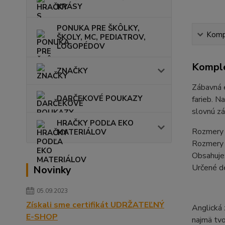
KRÁSY
PONUKA PRE ŠKÔLKY,
Kompl
ŠKOLY, MC, PEDIATROV,
LOGOPÉDOV
Komple
ZNAČKY
Zábavná e
DARČEKOVÉ POUKAZY
farieb. N
slovnú zá
HRAČKY PODĽA EKO
Rozmery 
MATERIÁLOV
Rozmery d
Obsahuje:
Určené d
Novinky
05.09.2023
Získali sme certifikát UDRŽATEĽNÝ
Anglická 
E-SHOP
najmä tvo