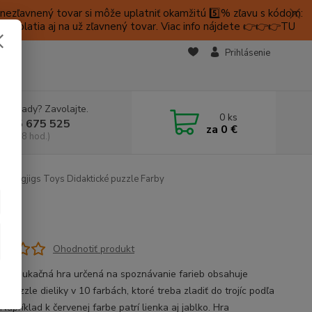
ezľavnený tovar si môže uplatniť okamžitú 5️⃣% zľavu s kódom:
é platia aj na už zľavnený tovar. Viac info nájdete 👉👉👉TU
KTY
Prihlásenie
e si rady? Zavolajte.
0
ks
 905 675 525
za
0 €
a, 9-18 hod.)
Bigjigs Toys Didaktické puzzle Farby
Ohodnotiť produkt
á edukačná hra určená na spoznávanie farieb obsahuje
 puzzle dieliky v 10 farbách, ktoré treba zladiť do trojíc podľa
 Napríklad k červenej farbe patrí lienka aj jablko. Hra