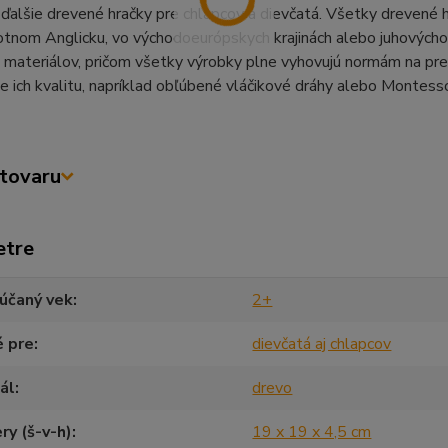
ďalšie drevené hračky pre chlapcov a dievčatá. Všetky drevené h
tnom Anglicku, vo východoeurópskych krajinách alebo juhovýchodnej
 materiálov, pričom všetky výrobky plne vyhovujú normám na pre
e ich kvalitu, napríklad obľúbené vláčikové dráhy alebo Montesso
tovaru
etre
účaný vek
2+
é pre
dievčatá aj chlapcov
ál
drevo
y (š-v-h)
19 x 19 x 4,5 cm