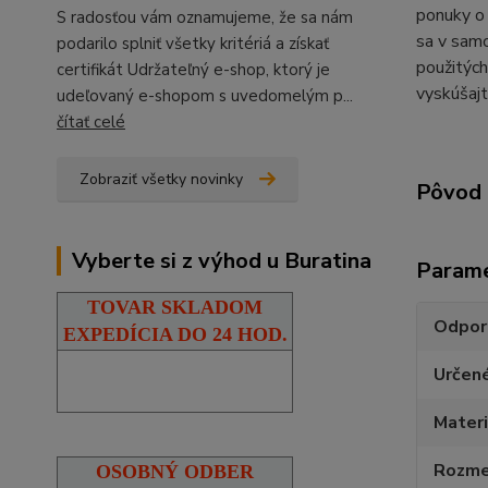
ponuky o 
S radosťou vám oznamujeme, že sa nám
sa v samo
podarilo splniť všetky kritériá a získať
použitých
certifikát Udržateľný e-shop, ktorý je
vyskúšajt
udeľovaný e-shopom s uvedomelým p...
čítať celé
Zobraziť všetky novinky
Pôvod 
Vyberte si z výhod u Buratina
Param
TOVAR SKLADOM
Odpor
EXPEDÍCIA DO 24 HOD.
Určen
Materi
Rozmer
OSOBNÝ ODBER