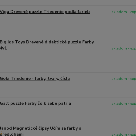
Viga Drevené puzzle Triedenie podľa farieb
skladom - ex
Bigjigs Toys Drevené didaktické puzzle Farby
4v1
skladom - ex
Goki Triedenie - farby, tvary, čísla
skladom - ex
Galt puzzle Farby čo k sebe patria
skladom - ex
Janod Magnetické čipsy Učím sa farby s
predlohami
skladom - ex