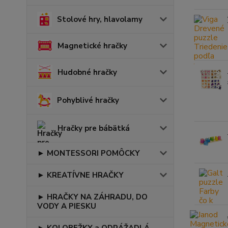
Stolové hry, hlavolamy
Magnetické hračky
Hudobné hračky
Pohyblivé hračky
Hračky pre bábätká
► MONTESSORI POMÔCKY
► KREATÍVNE HRAČKY
► HRAČKY NA ZÁHRADU, DO
VODY A PIESKU