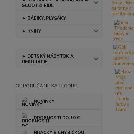
► KOLOBEŽKY a ODRÁŽADLÁ
SCOOT & RIDE
► BÁBIKY, PLYŠÁKY
► KNIHY
► DETSKÝ NÁBYTOK A
DEKORÁCIE
ODPORÚČANÉ KATEGÓRIE
NOVINKY
DROBNOSTI DO 10 €
HRAČKY S CHYBIČKOU