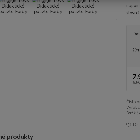
napomá
slovnú
Dos
Cen
7,
6,50
Číslo p
Výrobc
Strážiť
Do 
é produkty