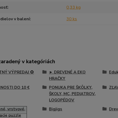
osť
0,33 kg
dielov v balení
30 ks
zaradený v kategóriách
ETNÝ VÝPREDAJ 🌻
► DREVENÉ A EKO
Eduk
HRAČKY
NOSTI DO 10 €
PONUKA PRE ŠKÔLKY,
ZĽA
ŠKOLY, MC, PEDIATROV,
LOGOPÉDOV
né, vrstvové,
Bigjigs
Drev
acie puzzle