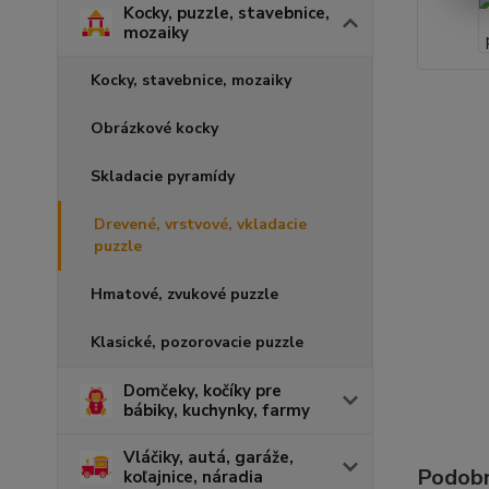
Kocky, puzzle, stavebnice,
mozaiky
Kocky, stavebnice, mozaiky
Obrázkové kocky
Skladacie pyramídy
Drevené, vrstvové, vkladacie
puzzle
Hmatové, zvukové puzzle
Klasické, pozorovacie puzzle
Domčeky, kočíky pre
bábiky, kuchynky, farmy
Vláčiky, autá, garáže,
Podobn
koľajnice, náradia