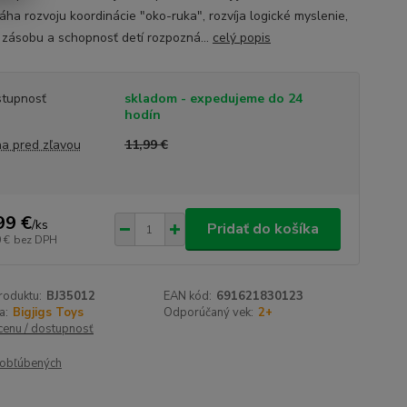
ha rozvoju koordinácie "oko-ruka", rozvíja logické myslenie,
 zásobu a schopnosť detí rozpozná...
celý popis
tupnosť
skladom - expedujeme do 24
hodín
a pred zľavou
11,99 €
99 €
/
ks
Pridať do košíka
 €
bez DPH
roduktu:
BJ35012
EAN kód:
691621830123
a:
Bigjigs Toys
Odporúčaný vek:
2+
 cenu / dostupnosť
obľúbených