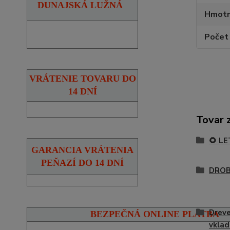
DUNAJSKÁ LUŽNÁ
Hmotn
Počet 
VRÁTENIE TOVARU DO
14 DNÍ
Tovar 
🌻 L
GARANCIA VRÁTENIA
PEŇAZÍ DO 14 DNÍ
DROB
Dreve
BEZPEČNÁ ONLINE PLATBA
vklad