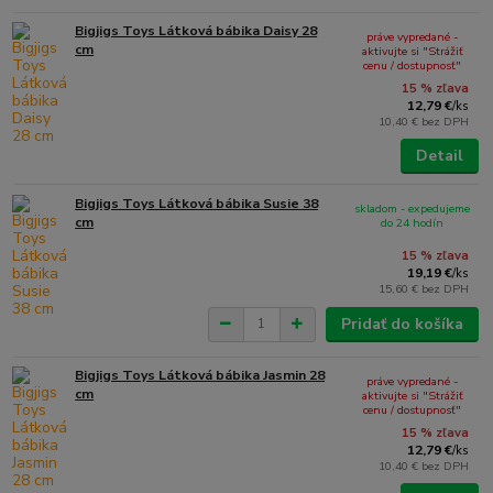
Bigjigs Toys Látková bábika Daisy 28
práve vypredané -
cm
aktivujte si "Strážiť
cenu / dostupnosť"
15 % zľava
12,79 €
/
ks
10,40 €
bez DPH
Detail
Bigjigs Toys Látková bábika Susie 38
skladom - expedujeme
cm
do 24 hodín
15 % zľava
19,19 €
/
ks
15,60 €
bez DPH
Pridať do košíka
Bigjigs Toys Látková bábika Jasmin 28
práve vypredané -
cm
aktivujte si "Strážiť
cenu / dostupnosť"
15 % zľava
12,79 €
/
ks
10,40 €
bez DPH