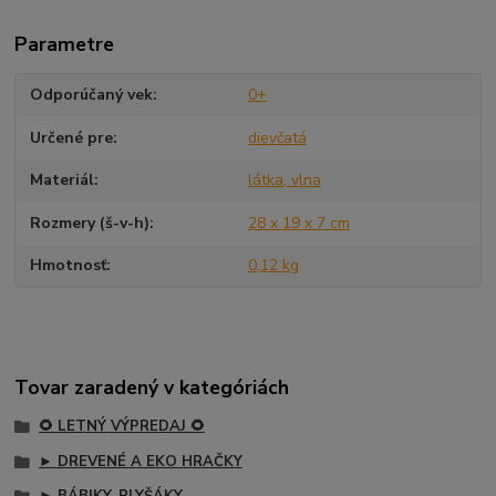
Parametre
Odporúčaný vek
0+
Určené pre
dievčatá
Materiál
látka, vlna
Rozmery (š-v-h)
28 x 19 x 7 cm
Hmotnosť
0,12 kg
Tovar zaradený v kategóriách
🌻 LETNÝ VÝPREDAJ 🌻
► DREVENÉ A EKO HRAČKY