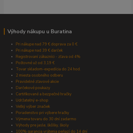
Výhody nákupu u Buratina
Pri nákupe nad 79 € doprava za 0 €
Pri nákupe nad 39 € darček
Registrovaní zákazníci - zľava od 4%
Poštovné už od 3,19 €
Tovar skladom-expedícia do 24 hod.
2 miesta osobného odberu
Pravidelné zľavové akcie
Darčekové poukazy
Certifikované a bezpečné hračky
Udržateľný e-shop
Veľký výber značiek
Poradenstvo pri výbere hračky
Výmena tovaru do 30 dní zadarmo
Výhody pre jasle, škôlky, školy
100% garancia vrátenia peňazí do 14 dní