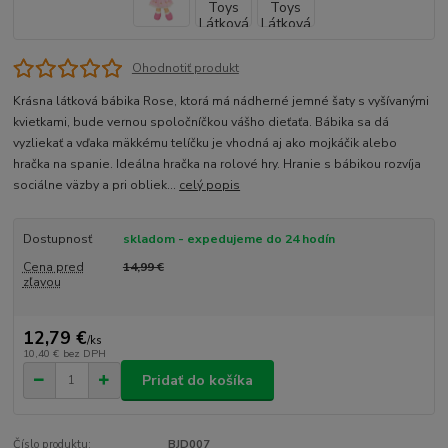
Ohodnotiť produkt
Krásna látková bábika Rose, ktorá má nádherné jemné šaty s vyšívanými
kvietkami, bude vernou spoločníčkou vášho dieťaťa. Bábika sa dá
vyzliekať a vďaka mäkkému telíčku je vhodná aj ako mojkáčik alebo
hračka na spanie. Ideálna hračka na rolové hry. Hranie s bábikou rozvíja
sociálne väzby a pri obliek...
celý popis
Dostupnosť
skladom - expedujeme do 24 hodín
Cena pred
14,99 €
zľavou
12,79 €
/
ks
10,40 €
bez DPH
Pridať do košíka
Číslo produktu:
BJD007