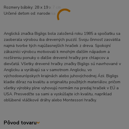
Rozmery bábiky: 28 x 19 x 7 cm
Určené deťom od: narodenia
Anglická značka BigJigs bola založená roku 1985 a spočiatku sa
zaoberala výrobou iba drevených puzzlí. Svoju činnosť zasvätila
najmä tvorbe tých najúžasnejších hračiek z dreva. Spokojní
zákazníci výrobcu motivovali k mnohým ďalším nápadom a
rozšíreniu ponuky o ďalšie drevené hračky pre chlapcov a
dievčatá. Všetky drevené hračky značky BigJigs sú navrhované v
Anglicku a vyrábajú sa v samotnom Anglicku, vo
východoeurópskych krajinách alebo juhovýchodnej Ázii. BigJigs
kladie dôraz na kvalitu a originalitu použitých materiálov, pričom
všetky výrobky plne vyhovujú normám na predaj hračiek v EÚ a
USA. Presvedčte sa sami a vyskúšajte ich kvalitu, napríklad
obľúbené vláčikové dráhy alebo Montessori hračky.
Pôvod tovaru