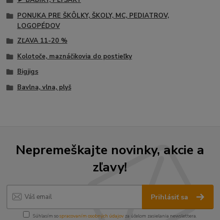
► BÁBIKY, PLYŠÁKY
PONUKA PRE ŠKÔLKY, ŠKOLY, MC, PEDIATROV,
LOGOPÉDOV
ZĽAVA 11-20 %
Kolotoče, maznáčikovia do postieľky
Bigjigs
Bavlna, vlna, plyš
Nepremeškajte novinky, akcie a
zľavy!
Prihlásiť sa
Súhlasím so
spracovaním osobných údajov
za účelom zasielania newslettera.