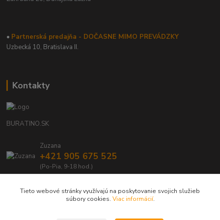
•
Partnerská predajňa - DOČASNE MIMO PREVÁDZKY
Uzbecká 10, Bratislava II.
Kontakty
BURATINO.SK
Zuzana
+421 905 675 525
(Po-Pia, 9-18 hod.)
info@buratino.sk
Tieto webové stránky využívajú na poskytovanie svojich služieb
súbory cookies.
Viac informácií
.