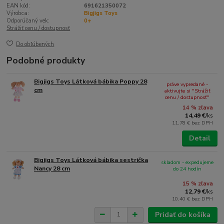
EAN kód:
691621350072
Výrobca:
Bigjigs Toys
Odporúčaný vek:
0+
Strážiť cenu / dostupnosť
Do obľúbených
Podobné produkty
Bigjigs Toys Látková bábika Poppy 28
práve vypredané -
cm
aktivujte si "Strážiť
cenu / dostupnosť"
14 % zľava
14,49 €
/
ks
11,78 €
bez DPH
Detail
Bigjigs Toys Látková bábika sestrička
skladom - expedujeme
Nancy 28 cm
do 24 hodín
15 % zľava
12,79 €
/
ks
10,40 €
bez DPH
Pridať do košíka