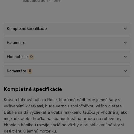
expedícia do 24 hodín
Kompletné špecifikácie
Parametre
Hodnotenie
0
Komentáre
0
Kompletné špecifikácie
Krásna látková bábika Rose, ktorá má nádherné jemné šaty s
vyšívanými kvietkami, bude vernou spoločníčkou vášho dieťaťa.
Bábika sa dá vyzliekať a vďaka mäkkému telíčku je vhodná aj ako
mojkáčik alebo hračka na spanie. Ideálna hračka na rolové hry.
Hranie s bábikou rozvíja sociálne väzby a pri obliekaní bábiky si
deti trénujú jemnú motoriku.