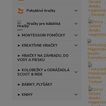
Pohyblivé hračky
Hračky pre bábätká
► MONTESSORI POMÔCKY
► KREATÍVNE HRAČKY
► HRAČKY NA ZÁHRADU, DO
VODY A PIESKU
► KOLOBEŽKY a ODRÁŽADLÁ
SCOOT & RIDE
► BÁBIKY, PLYŠÁKY
► KNIHY