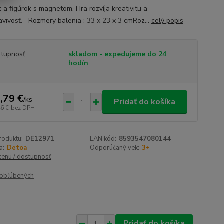
k a figúrok s magnetom. Hra rozvíja kreativitu a
avivosť. Rozmery balenia : 33 x 23 x 3 cmRoz...
celý popis
tupnosť
skladom - expedujeme do 24
hodín
,79 €
/
ks
Pridať do košíka
46 €
bez DPH
roduktu:
DE12971
EAN kód:
8593547080144
a:
Detoa
Odporúčaný vek:
3+
 cenu / dostupnosť
obľúbených
Pridať do košíka