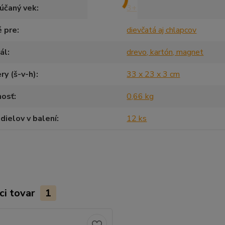
účaný vek
3+
é pre
dievčatá aj chlapcov
ál
drevo, kartón, magnet
y (š-v-h)
33 x 23 x 3 cm
osť
0,66 kg
dielov v balení
12 ks
ci tovar
1