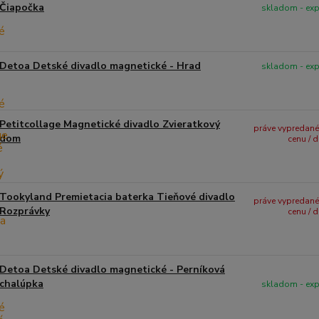
Čiapočka
skladom - ex
Detoa Detské divadlo magnetické - Hrad
skladom - ex
Petitcollage Magnetické divadlo Zvieratkový
práve vypredané -
dom
cenu / 
Tookyland Premietacia baterka Tieňové divadlo
práve vypredané -
Rozprávky
cenu / 
Detoa Detské divadlo magnetické - Perníková
chalúpka
skladom - ex