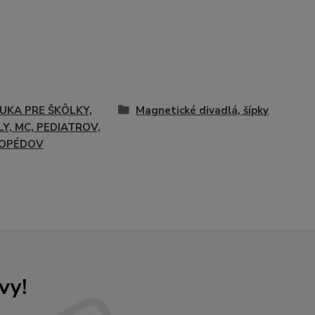
UKA PRE ŠKÔLKY,
Magnetické divadlá, šípky
Y, MC, PEDIATROV,
OPÉDOV
vy!