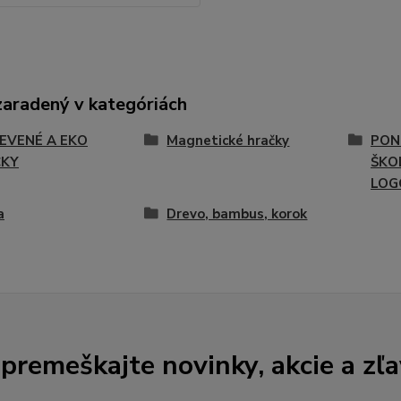
zaradený v kategóriách
EVENÉ A EKO
Magnetické hračky
PON
ČKY
ŠKOL
LOG
a
Drevo, bambus, korok
premeškajte novinky, akcie a zľa