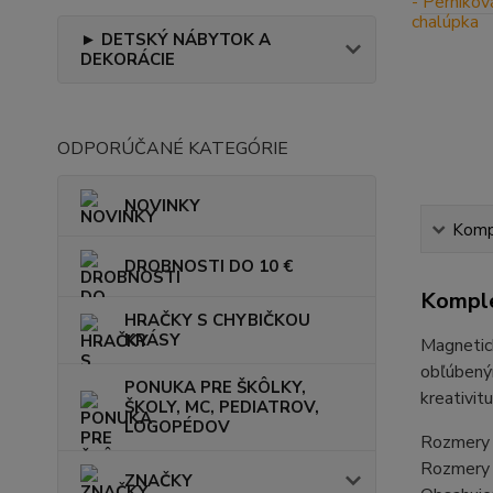
► DETSKÝ NÁBYTOK A
DEKORÁCIE
ODPORÚČANÉ KATEGÓRIE
NOVINKY
Kompl
DROBNOSTI DO 10 €
Komple
HRAČKY S CHYBIČKOU
KRÁSY
Magnetick
obľúbený
PONUKA PRE ŠKÔLKY,
kreativit
ŠKOLY, MC, PEDIATROV,
LOGOPÉDOV
Rozmery b
Rozmery d
ZNAČKY