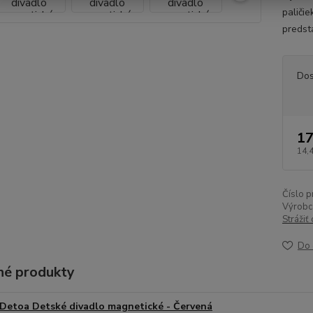
paličie
predst
Dos
17
14,
Číslo p
Výrobc
Strážiť
Do 
é produkty
Detoa Detské divadlo magnetické - Červená