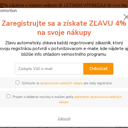
5️⃣0️⃣% nájdete v našom veľkom 🌻 LETNOM VÝPREDAJI 🌻 === Na n
máme teraz pripravené špeciálne zľavy až do výšky 1️⃣5️⃣% , ktor
Zaregistrujte sa a získate ZĽAVU 4%
PRAVA A PLATBA
RECENZIE
👉VRÁTENIE TOVARU👈
KONTA
na svoje nákupy
Zľavu automaticky získava každý registrovaný zákazník, ktorý
Neviet
svoju registráciu potvrdí v potvrdzovacom e-maile, kde nájdete aj
Hľadať
+421
bližšie info ohľadom vernostného programu.
(Po-Pi
Odoslať
agnetické hračky
Detoa Detské divadlo magnetické - Krtko
Súhlasím so
spracovaním osobných údajov
pre účely registrácie.
a Detské divadlo magnetické - 
Prajem si odoberať novinky e-mailom podľa
podmienok spracovania osobných
údajov
.
Magnet
Zatvoriť
a mest
a jeho