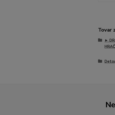
Tovar 
► DR
HRA
Deto
Ne