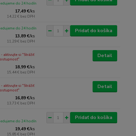
pedujeme do 24 hodín
17,49 €
/
ks
14,22 €
bez DPH
pedujeme do 24 hodín
Pridať do košíka
13,89 €
/
ks
11,29 €
bez DPH
 aktivujte si "Strážiť
Detail
dostupnosť"
18,99 €
/
ks
15,44 €
bez DPH
 aktivujte si "Strážiť
Detail
dostupnosť"
16,89 €
/
ks
13,73 €
bez DPH
Pridať do košíka
pedujeme do 24 hodín
19,49 €
/
ks
15,85 €
bez DPH