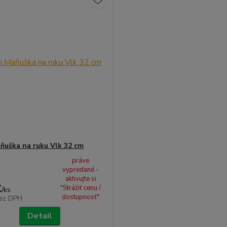
ňuška na ruku Vlk 32 cm
práve
vypredané -
aktivujte si
€
"Strážiť cenu /
/
ks
dostupnosť"
ez DPH
Detail