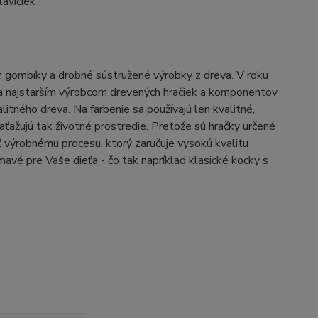
tavičiek
, gombíky a drobné sústružené výrobky z dreva. V roku
m a najstarším výrobcom drevených hračiek a komponentov
itného dreva. Na farbenie sa používajú len kvalitné,
aťažujú tak životné prostredie. Pretože sú hračky určené
ýrobnému procesu, ktorý zaručuje vysokú kvalitu
ímavé pre Vaše dieťa - čo tak napríklad klasické kocky s