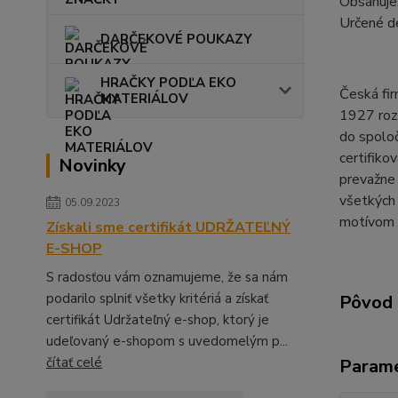
Obsahuje:
Určené d
DARČEKOVÉ POUKAZY
HRAČKY PODĽA EKO
Česká fir
MATERIÁLOV
1927 rozš
do spoloč
certifiko
Novinky
prevažne
všetkých 
05.09.2023
motívom 
Získali sme certifikát UDRŽATEĽNÝ
E-SHOP
S radosťou vám oznamujeme, že sa nám
podarilo splniť všetky kritériá a získať
Pôvod 
certifikát Udržateľný e-shop, ktorý je
udeľovaný e-shopom s uvedomelým p...
čítať celé
Param