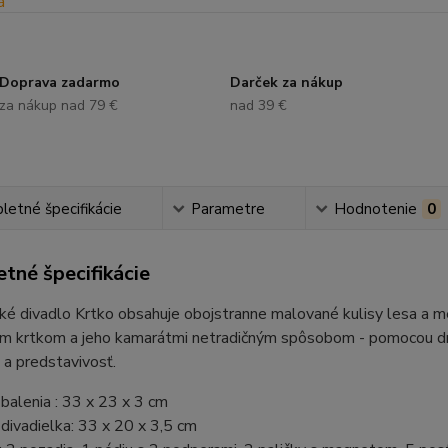
Doprava zadarmo
Darček za nákup
za nákup nad 79 €
nad 39 €
etné špecifikácie
Parametre
Hodnotenie
0
tné špecifikácie
é divadlo Krtko obsahuje obojstranne malované kulisy lesa a mes
m krtkom a jeho kamarátmi netradičným spôsobom - pomocou drev
u a predstavivosť.
alenia : 33 x 23 x 3 cm
ivadielka: 33 x 20 x 3,5 cm