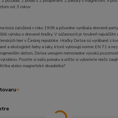
 2 pozadia, 1 pódiu s 2 podperami, 2 paličky s magnetom, 5 pos
eťom od: 3 rokov
ma bola založená v roku 1908 a pôvodne vyrábala drevené perly
írili výrobu o drevené hračky. V súčasnosti je továreň najväčší
enských hier v Českej republike. Hračky Detoa sú vyrábané z kval
vané a ekologické farby a laky, ktoré vyhovujú norme EN 71 a nez
 najmenším deťom, Detoa venujem mimoriadne vysokú pozornosť v
výrobkov. Pozrite si našu ponuku a určite si vyberiete niečo zauj
Krtka alebo magnetické divadielka?
tovaru
etre