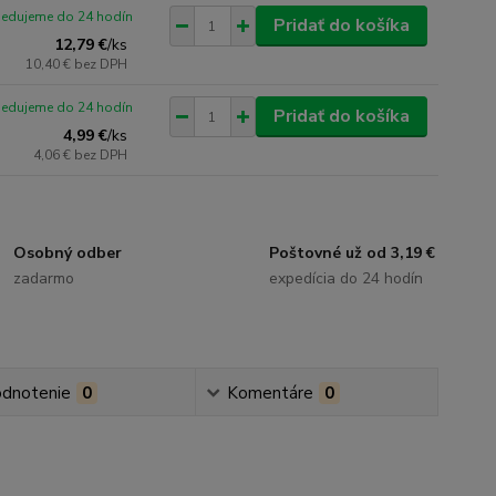
pedujeme do 24 hodín
Pridať do košíka
12,79 €
/
ks
10,40 €
bez DPH
pedujeme do 24 hodín
Pridať do košíka
4,99 €
/
ks
4,06 €
bez DPH
Osobný odber
Poštovné už od 3,19 €
zadarmo
expedícia do 24 hodín
dnotenie
0
Komentáre
0