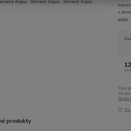
karnev
s drev
popis
Dos
12
10,
Číslo p
Výrobc
Strážiť
Do 
é produkty