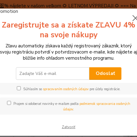
5️⃣0️⃣% nájdete v našom veľkom 🌻 LETNOM VÝPREDAJI 🌻 === Na n
máme teraz pripravené špeciálne zľavy až do výšky 1️⃣5️⃣% , ktor
Zaregistrujte sa a získate ZĽAVU 4%
PRAVA A PLATBA
RECENZIE
👉VRÁTENIE TOVARU👈
KONTA
na svoje nákupy
Zľavu automaticky získava každý registrovaný zákazník, ktorý
Neviet
svoju registráciu potvrdí v potvrdzovacom e-maile, kde nájdete aj
Hľadať
+421
bližšie info ohľadom vernostného programu.
(Po-Pi
Odoslať
omčeky, kočíky pre bábiky, kuchynky, farmy
Hry na povolania, hranie rolí
Súhlasím so
spracovaním osobných údajov
pre účely registrácie.
a Drevený štít červený Anjou
Prajem si odoberať novinky e-mailom podľa
podmienok spracovania osobných
údajov
.
Pozor 
Zatvoriť
symbol
malého