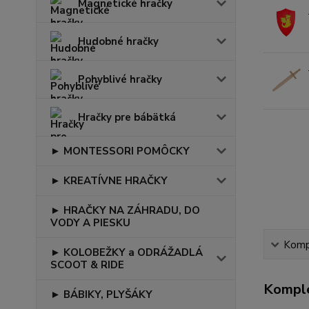
Magnetické hračky
Hudobné hračky
Pohyblivé hračky
Hračky pre bábätká
► MONTESSORI POMÔCKY
► KREATÍVNE HRAČKY
► HRAČKY NA ZÁHRADU, DO
VODY A PIESKU
Kompl
► KOLOBEŽKY a ODRÁŽADLÁ
SCOOT & RIDE
Komple
► BÁBIKY, PLYŠÁKY