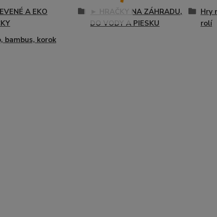
EVENÉ A EKO
► HRAČKY NA ZÁHRADU,
Hry 
ČKY
DO VODY A PIESKU
rolí
, bambus, korok