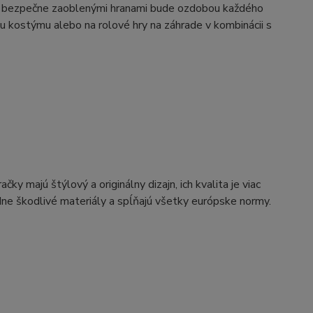
 s bezpečne zaoblenými hranami bude ozdobou každého
 kostýmu alebo na rolové hry na záhrade v kombinácii s
 majú štýlový a originálny dizajn, ich kvalita je viac
dne škodlivé materiály a spĺňajú všetky európske normy.