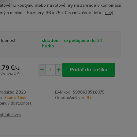
alovému kostýmu alebo na rolové hry na záhrade v kombinácii
eným mečom. Rozmery: 36 x 25 x 0,5 cmUrčené deťo...
celý
tupnosť
skladom - expedujeme do 24
hodín
,79 €
/
ks
Pridať do košíka
40 €
bez DPH
roduktu:
ZB23
EAN kód:
5998630516075
a:
Fauna Toys
Odporúčaný vek:
3+
 cenu / dostupnosť
obľúbených