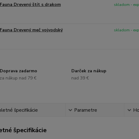
Fauna Drevený štít s drakom
skladom - ex
Fauna Drevený meč vojvodský
skladom - ex
Doprava zadarmo
Darček za nákup
za nákup nad 79 €
nad 39 €
etné špecifikácie
Parametre
Ho
tné špecifikácie