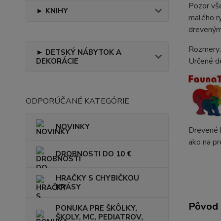
Pozor vš
► KNIHY
malého ry
drevený
Rozmery:
► DETSKÝ NÁBYTOK A
Určené d
DEKORÁCIE
ODPORÚČANÉ KATEGÓRIE
NOVINKY
Drevené h
ako na pr
DROBNOSTI DO 10 €
HRAČKY S CHYBIČKOU
KRÁSY
Pôvod 
PONUKA PRE ŠKÔLKY,
ŠKOLY, MC, PEDIATROV,