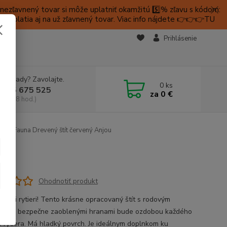
ezľavnený tovar si môže uplatniť okamžitú 5️⃣% zľavu s kódom:
é platia aj na už zľavnený tovar. Viac info nájdete 👉👉👉TU
KTY
Prihlásenie
e si rady? Zavolajte.
0
ks
 905 675 525
za
0 €
a, 9-18 hod.)
Fauna Drevený štít červený Anjou
Ohodnotiť produkt
všetci rytieri! Tento krásne opracovaný štít s rodovým
om s bezpečne zaoblenými hranami bude ozdobou každého
 rytiera. Má hladký povrch. Je ideálnym doplnkom ku