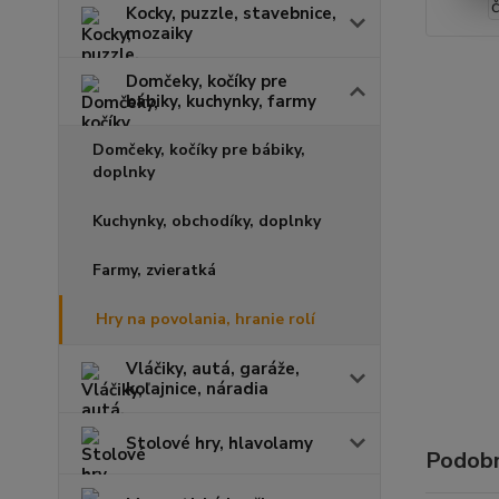
Kocky, puzzle, stavebnice,
mozaiky
Domčeky, kočíky pre
bábiky, kuchynky, farmy
Domčeky, kočíky pre bábiky,
doplnky
Kuchynky, obchodíky, doplnky
Farmy, zvieratká
Hry na povolania, hranie rolí
Vláčiky, autá, garáže,
koľajnice, náradia
Stolové hry, hlavolamy
Podobn