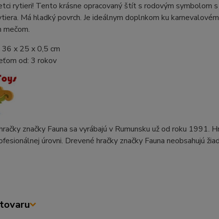
etci rytieri! Tento krásne opracovaný štít s rodovým symbolom
tiera. Má hladký povrch. Je ideálnym doplnkom ku karnevalovému
m mečom.
 36 x 25 x 0,5 cm
eťom od: 3 rokov
račky značky Fauna sa vyrábajú v Rumunsku už od roku 1991. Hračky
ofesionálnej úrovni. Drevené hračky značky Fauna neobsahujú žia
tovaru