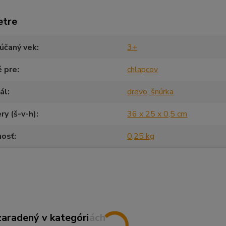
etre
účaný vek
3+
é pre
chlapcov
ál
drevo, šnúrka
y (š-v-h)
36 x 25 x 0,5 cm
osť
0,25 kg
zaradený v kategóriách