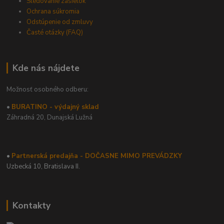
Sledovanie zásielok
Ochrana súkromia
Odstúpenie od zmluvy
Časté otázky (FAQ)
Kde nás nájdete
Možnosť osobného odberu:
•
BURATINO - výdajný sklad
Záhradná 20,
Dunajská Lužná
•
Partnerská predajňa - DOČASNE MIMO PREVÁDZKY
Uzbecká 10, Bratislava II.
Kontakty