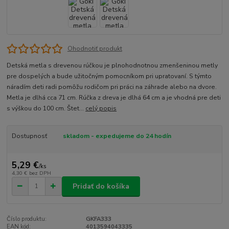
Ohodnotiť produkt
Detská metla s drevenou rúčkou je plnohodnotnou zmenšeninou metly
pre dospelých a bude užitočným pomocníkom pri upratovaní. S týmto
náradím deti radi pomôžu rodičom pri práci na záhrade alebo na dvore.
Metla je dlhá cca 71 cm. Rúčka z dreva je dlhá 64 cm a je vhodná pre deti
s výškou do 100 cm. Štet...
celý popis
Dostupnosť
skladom - expedujeme do 24 hodín
5,29 €
/
ks
4,30 €
bez DPH
Pridať do košíka
Číslo produktu:
GKFA333
EAN kód:
4013594043335