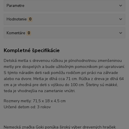
Parametre
Hodnotenie
0
Komentáre
0
Kompletné špecifikácie
Detská metla s drevenou rúčkou je plnohodnotnou zmenšeninou
metly pre dospelých a bude užitočným pomocníkom pri upratovaní.
S týmto náradím deti radi pomôžu rodičom pri práci na záhrade
alebo na dvore. Metla je dlhá cca 71 cm. Rúčka z dreva je dlhá 64
cm a je vhodná pre deti s výškou do 100 cm. Štetiny sú mäkké,
teda je vhodnejšia na zametanie vnútri.
Rozmery metly: 71,5 x 18 x 4,5 cm
Určené deťom od: 3 rokov
Nemecká značka Goki ponúka široký výber drevených hračiek