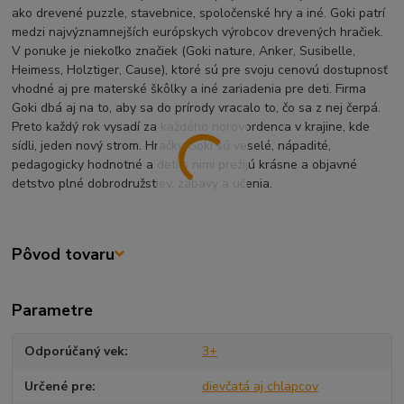
ako drevené puzzle, stavebnice, spoločenské hry a iné. Goki patrí
medzi najvýznamnejších európskych výrobcov drevených hračiek.
V ponuke je niekoľko značiek (Goki nature, Anker, Susibelle,
Heimess, Holztiger, Cause), ktoré sú pre svoju cenovú dostupnosť
vhodné aj pre materské škôlky a iné zariadenia pre deti. Firma
Goki dbá aj na to, aby sa do prírody vracalo to, čo sa z nej čerpá.
Preto každý rok vysadí za každého norovordenca v krajine, kde
sídli, jeden nový strom. Hračky Goki sú veselé, nápadité,
pedagogicky hodnotné a deti s nimi prežijú krásne a objavné
detstvo plné dobrodružstiev, zábavy a učenia.
Pôvod tovaru
Parametre
Odporúčaný vek
3+
Určené pre
dievčatá aj chlapcov