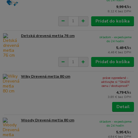
do 24 hodín
9,99 €
/
ks
8,12 €
bez DPH
Pridať do košíka
Detská drevená metla 76 cm
skladom - expedujeme
do 24 hodín
5,49 €
/
ks
4,46 €
bez DPH
Pridať do košíka
Wiky Drevená metla 80 cm
práve vypredané -
aktivujte si "Strážiť
cenu / dostupnosť"
4,79 €
/
ks
3,89 €
bez DPH
Detail
Woody Drevená metla 80 cm
skladom - expedujeme
do 24 hodín
5,95 €
/
ks
4,84 €
bez DPH