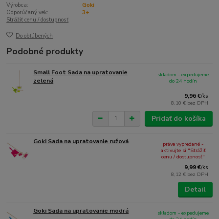
Výrobca:
Goki
Odporúčaný vek:
3+
Strážiť cenu / dostupnosť
Do obľúbených
Podobné produkty
Small Foot Sada na upratovanie
skladom - expedujeme
zelená
do 24 hodín
9,96 €
/
ks
8,10 €
bez DPH
Pridať do košíka
Goki Sada na upratovanie ružová
práve vypredané -
aktivujte si "Strážiť
cenu / dostupnosť"
9,99 €
/
ks
8,12 €
bez DPH
Detail
Goki Sada na upratovanie modrá
skladom - expedujeme