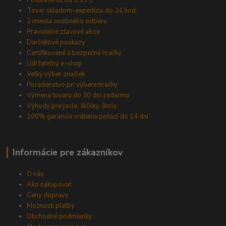
Poštovné už od 3,19 €
Tovar skladom-expedícia do 24 hod.
2 miesta osobného odberu
Pravidelné zľavové akcie
Darčekové poukazy
Certifikované a bezpečné hračky
Udržateľný e-shop
Veľký výber značiek
Poradenstvo pri výbere hračky
Výmena tovaru do 30 dní zadarmo
Výhody pre jasle, škôlky, školy
100% garancia vrátenia peňazí do 14 dní
Informácie pre zákazníkov
O nás
Ako nakupovať
Ceny dopravy
Možnosti platby
Obchodné podmienky