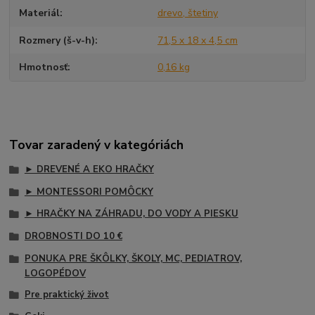
Materiál
drevo, štetiny
Rozmery (š-v-h)
71,5 x 18 x 4,5 cm
Hmotnosť
0,16 kg
Tovar zaradený v kategóriách
► DREVENÉ A EKO HRAČKY
► MONTESSORI POMÔCKY
► HRAČKY NA ZÁHRADU, DO VODY A PIESKU
DROBNOSTI DO 10 €
PONUKA PRE ŠKÔLKY, ŠKOLY, MC, PEDIATROV,
LOGOPÉDOV
Pre praktický život