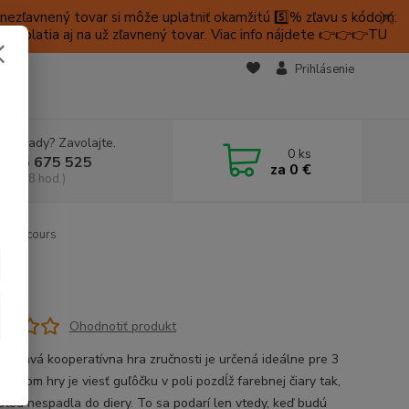
ezľavnený tovar si môže uplatniť okamžitú 5️⃣% zľavu s kódom:
é platia aj na už zľavnený tovar. Viac info nájdete 👉👉👉TU
KTY
Prihlásenie
e si rady? Zavolajte.
0
ks
 905 675 525
za
0 €
a, 9-18 hod.)
ti Tricours
Ohodnotiť produkt
apínavá kooperatívna hra zručnosti je určená ideálne pre 3
 Cieľom hry je viesť guľôčku v poli pozdĺž farebnej čiary tak,
stou nespadla do diery. To sa podarí len vtedy, keď budú