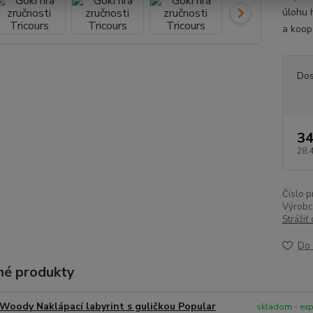
úlohu h
a koope
Dos
34
28,
Číslo p
Výrobc
Strážiť
Do 
é produkty
Woody Naklápací labyrint s guličkou Popular
skladom - ex