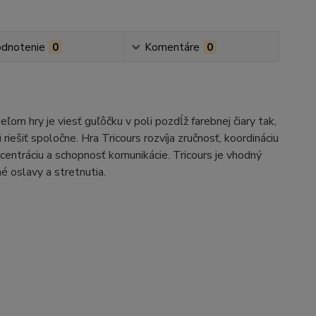
dnotenie
0
Komentáre
0
ľom hry je viesť guľôčku v poli pozdĺž farebnej čiary tak,
riešiť spoločne. Hra Tricours rozvíja zručnosť, koordináciu
centráciu a schopnosť komunikácie. Tricours je vhodný
é oslavy a stretnutia.