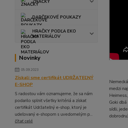
ZNAČKY
DARČEKOVÉ POUKAZY
HRAČKY PODĽA EKO
MATERIÁLOV
Novinky
05.09.2023
Získali sme certifikát UDRŽATEĽNÝ
Nemecká z
E-SHOP
medzi naj
S radosťou vám oznamujeme, že sa nám
Heimess, 
podarilo splniť všetky kritériá a získať
Goki dbá 
certifikát Udržateľný e-shop, ktorý je
sídli, je
udeľovaný e-shopom s uvedomelým p...
dobrodruž
čítať celé