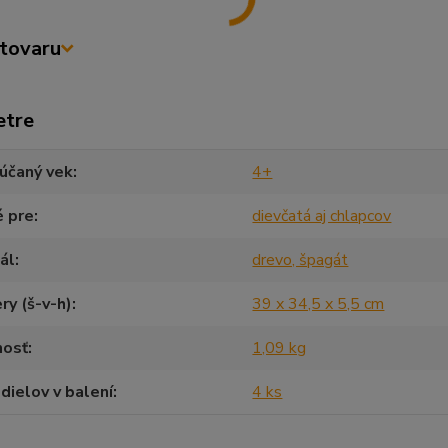
tovaru
etre
účaný vek
4+
é pre
dievčatá aj chlapcov
ál
drevo, špagát
y (š-v-h)
39 x 34,5 x 5,5 cm
osť
1,09 kg
dielov v balení
4 ks