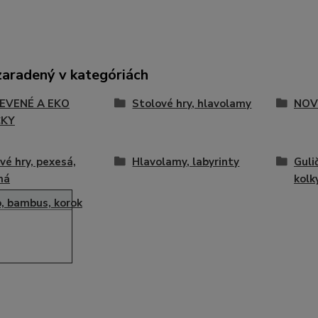
zaradený v kategóriách
EVENÉ A EKO
Stolové hry, hlavolamy
NOV
ČKY
vé hry, pexesá,
Hlavolamy, labyrinty
Guli
ná
kolk
, bambus, korok