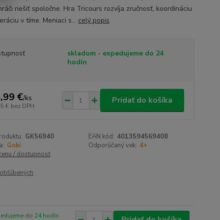
ráči riešiť spoločne. Hra Tricours rozvíja zručnosť, koordináciu
ráciu v tíme. Meniaci s...
celý popis
tupnosť
skladom - expedujeme do 24
hodín
,99 €
/
ks
Pridať do košíka
45 €
bez DPH
roduktu:
GK56940
EAN kód:
4013594569408
a:
Goki
Odporúčaný vek:
4+
 cenu / dostupnosť
obľúbených
pedujeme do 24 hodín
Pridať do košíka