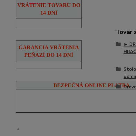
VRÁTENIE TOVARU DO
14 DNÍ
Tovar 
► DR
GARANCIA VRÁTENIA
HRA
PEŇAZÍ DO 14 DNÍ
Stolo
domi
BEZPEČNÁ ONLINE PLATBA
Drevo