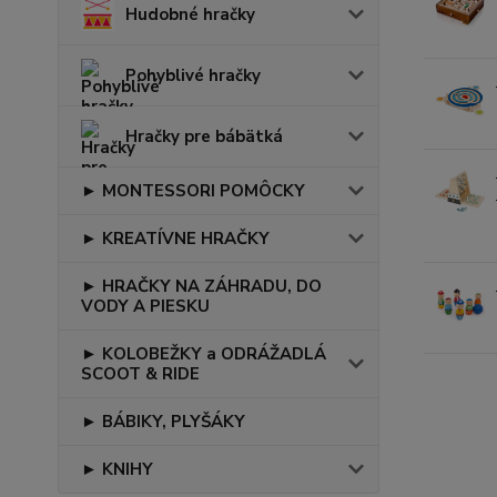
Hudobné hračky
Pohyblivé hračky
Hračky pre bábätká
► MONTESSORI POMÔCKY
► KREATÍVNE HRAČKY
► HRAČKY NA ZÁHRADU, DO
VODY A PIESKU
► KOLOBEŽKY a ODRÁŽADLÁ
SCOOT & RIDE
► BÁBIKY, PLYŠÁKY
► KNIHY