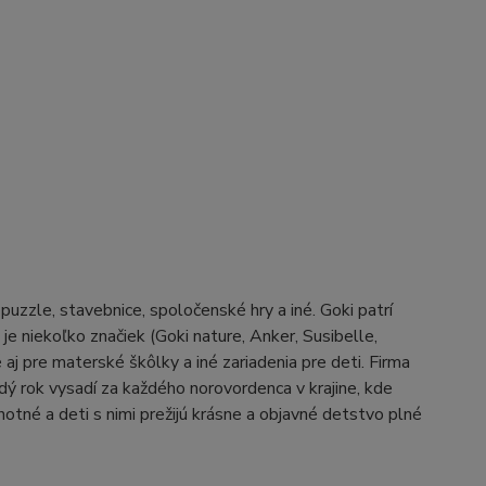
zzle, stavebnice, spoločenské hry a iné. Goki patrí
e niekoľko značiek (Goki nature, Anker, Susibelle,
j pre materské škôlky a iné zariadenia pre deti. Firma
aždý rok vysadí za každého norovordenca v krajine, kde
otné a deti s nimi prežijú krásne a objavné detstvo plné