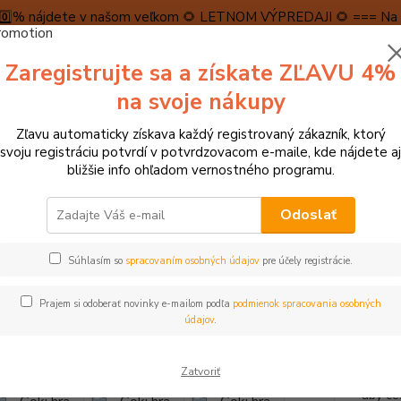
5️⃣0️⃣% nájdete v našom veľkom 🌻 LETNOM VÝPREDAJI 🌻 === Na n
máme teraz pripravené špeciálne zľavy až do výšky 1️⃣5️⃣% , ktor
Zaregistrujte sa a získate ZĽAVU 4%
PRAVA A PLATBA
RECENZIE
👉VRÁTENIE TOVARU👈
KONTA
na svoje nákupy
Zľavu automaticky získava každý registrovaný zákazník, ktorý
Neviet
svoju registráciu potvrdí v potvrdzovacom e-maile, kde nájdete aj
Hľadať
+421
bližšie info ohľadom vernostného programu.
(Po-Pi
Odoslať
tolové hry, hlavolamy
Stolové hry, pexesá, dominá
Goki hra zručnos
Súhlasím so
spracovaním osobných údajov
pre účely registrácie.
 hra zručnosti Tricours
Prajem si odoberať novinky e-mailom podľa
podmienok spracovania osobných
údajov
.
Táto n
Zatvoriť
hráčov.
aby ce