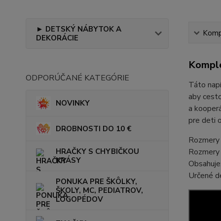
► DETSKÝ NÁBYTOK A
Kompl
DEKORÁCIE
Komple
ODPORÚČANÉ KATEGÓRIE
Táto napí
aby cesto
NOVINKY
a kooperá
pre deti 
DROBNOSTI DO 10 €
Rozmery b
Rozmery 
HRAČKY S CHYBIČKOU
KRÁSY
Obsahuje:
Určené d
PONUKA PRE ŠKÔLKY,
ŠKOLY, MC, PEDIATROV,
LOGOPÉDOV