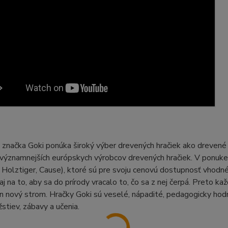
načka Goki ponúka široký výber drevených hračiek ako drevené pu
významnejších európskych výrobcov drevených hračiek. V ponuke j
Holztiger, Cause), ktoré sú pre svoju cenovú dostupnosť vhodné a
aj na to, aby sa do prírody vracalo to, čo sa z nej čerpá. Preto k
den nový strom. Hračky Goki sú veselé, nápadité, pedagogicky hodn
stiev, zábavy a učenia.