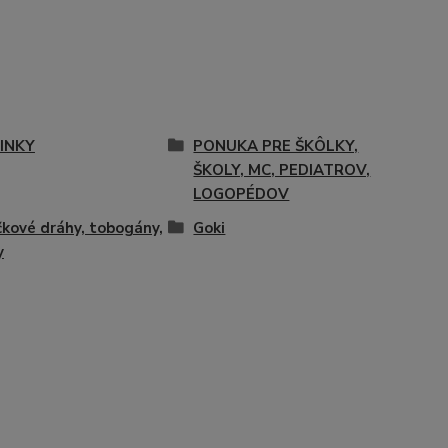
INKY
PONUKA PRE ŠKÔLKY,
ŠKOLY, MC, PEDIATROV,
LOGOPÉDOV
čkové dráhy, tobogány,
Goki
y