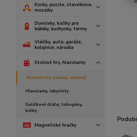
Kocky, puzzle, stavebnice,
mozaiky
Domčeky, kočíky pre
bábiky, kuchynky, farmy
Vláčiky, autá, garáže,
koľajnice, náradia
Stolové hry, hlavolamy
Stolové hry, pexesá, dominá
Hlavolamy, labyrinty
Guličkové dráhy, tobogány,
kolky
Podobn
Magnetické hračky