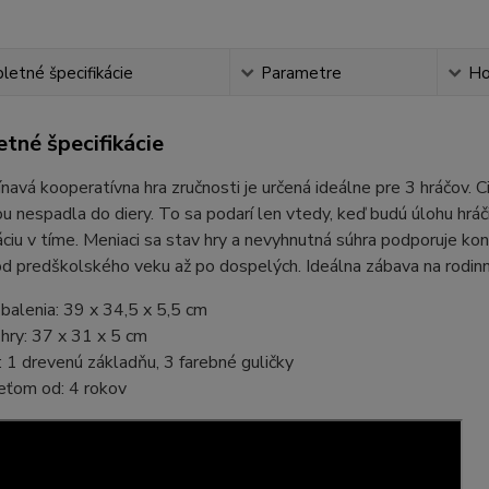
etné špecifikácie
Parametre
Ho
tné špecifikácie
navá kooperatívna hra zručnosti je určená ideálne pre 3 hráčov. Cie
u nespadla do diery. To sa podarí len vtedy, keď budú úlohu hráči 
ciu v tíme. Meniaci sa stav hry a nevyhnutná súhra podporuje kon
od predškolského veku až po dospelých. Ideálna zábava na rodinn
alenia: 39 x 34,5 x 5,5 cm
hry: 37 x 31 x 5 cm
 1 drevenú základňu, 3 farebné guličky
eťom od: 4 rokov