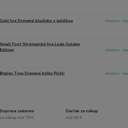
Goki hra Drevené bludisko s guličkou
skladom - ex
Small Foot Strategická hra Lode Golden
Edition
skladom - ex
Bigjigs Toys Drevené kolky Piráti
skladom - ex
Doprava zadarmo
Darček za nákup
za nákup nad 79 €
nad 39 €