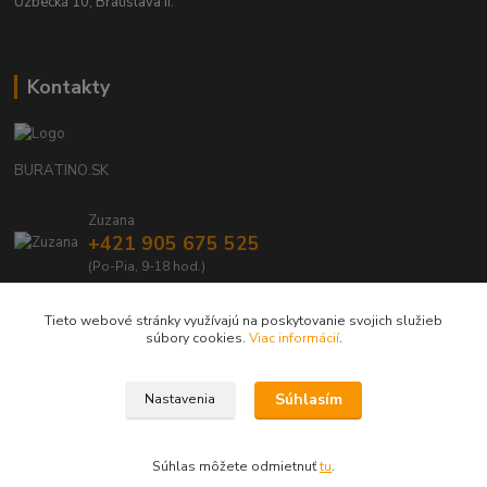
Uzbecká 10, Bratislava II.
Kontakty
BURATINO.SK
Zuzana
+421 905 675 525
(Po-Pia, 9-18 hod.)
info@buratino.sk
Tieto webové stránky využívajú na poskytovanie svojich služieb
súbory cookies.
Viac informácií
.
Súhlasím
Nastavenia
BURATINO.SK - Váš obľúbený e-shop s drevenými, eko hračkami a doplnkami
Súhlas môžete odmietnuť
tu
.
Vytvorené na
Eshop-rychlo.sk