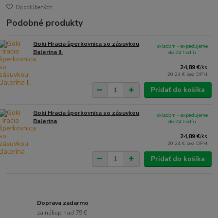
Do obľúbených
Podobné produkty
Goki Hracia šperkovnica so zásuvkou
skladom - expedujeme
Balerína II.
do 24 hodín
24,89 €
/
ks
20,24 €
bez DPH
Pridať do košíka
Goki Hracia šperkovnica so zásuvkou
skladom - expedujeme
Balerína
do 24 hodín
24,89 €
/
ks
20,24 €
bez DPH
Pridať do košíka
Doprava zadarmo
za nákup nad 79 €