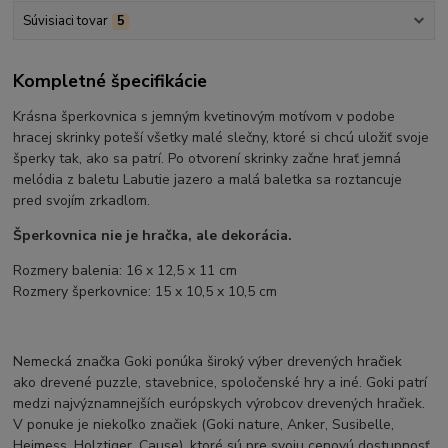
Súvisiaci tovar
5
Kompletné špecifikácie
Krásna šperkovnica s jemným kvetinovým motívom v podobe
hracej skrinky poteší všetky malé slečny, ktoré si chcú uložiť svoje
šperky tak, ako sa patrí. Po otvorení skrinky začne hrať jemná
melódia z baletu Labutie jazero a malá baletka sa roztancuje
pred svojím zrkadlom.
Šperkovnica nie je hračka, ale dekorácia.
Rozmery balenia: 16 x 12,5 x 11 cm
Rozmery šperkovnice: 15 x 10,5 x 10,5 cm
Nemecká značka Goki ponúka široký výber drevených hračiek
ako drevené puzzle, stavebnice, spoločenské hry a iné. Goki patrí
medzi najvýznamnejších európskych výrobcov drevených hračiek.
V ponuke je niekoľko značiek (Goki nature, Anker, Susibelle,
Heimess, Holztiger, Cause), ktoré sú pre svoju cenovú dostupnosť