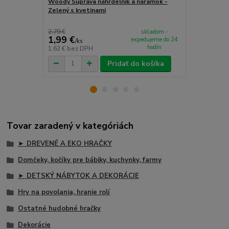
Woody Súprava náhrdelník a náramok -
Janod Ateli
Zelený s kvetinami
šperkov Dre
záhrada 4 k
2,79 €
skladom -
1,99 €
13,99 €
expedujeme do 24
/
ks
/
k
hodín
1,62 €
bez DPH
11,37 €
bez 
Pridať do košíka
Tovar zaradený v kategóriách
► DREVENÉ A EKO HRAČKY
Domčeky, kočíky pre bábiky, kuchynky, farmy
► DETSKÝ NÁBYTOK A DEKORÁCIE
Hry na povolania, hranie rolí
Ostatné hudobné hračky
Dekorácie