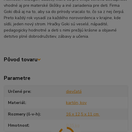
vhodné aj pre materské škôlky a iné zariadenia pre deti. Firma
Goki dbá aj na to, aby sa do prírody vracalo to, čo sa z nej čerpá.
Preto každý rok vysadí za každého norovordenca v krajine, kde
sídli, jeden nový strom. Hračky Goki sú veselé, nápadité,
pedagogicky hodnotné a deti s nimi prežijú krásne a objavné
detstvo plné dobrodružstiev, zábavy a učenia.
Pôvod tovaru
Parametre
Určené pre
dievčatá
Materiál
kartón, kov
Rozmery (š-v-h)
16 x 12,5 x 11 cm
Hmotnosť
0,35 kg