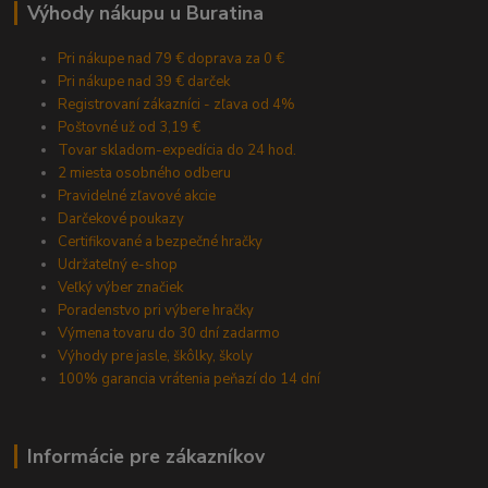
Výhody nákupu u Buratina
Pri nákupe nad 79 € doprava za 0 €
Pri nákupe nad 39 € darček
Registrovaní zákazníci - zľava od 4%
Poštovné už od 3,19 €
Tovar skladom-expedícia do 24 hod.
2 miesta osobného odberu
Pravidelné zľavové akcie
Darčekové poukazy
Certifikované a bezpečné hračky
Udržateľný e-shop
Veľký výber značiek
Poradenstvo pri výbere hračky
Výmena tovaru do 30 dní zadarmo
Výhody pre jasle, škôlky, školy
100% garancia vrátenia peňazí do 14 dní
Informácie pre zákazníkov