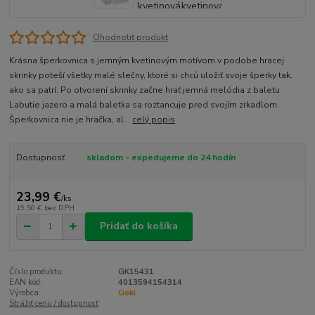
Ohodnotiť produkt
Krásna šperkovnica s jemným kvetinovým motívom v podobe hracej
skrinky poteší všetky malé slečny, ktoré si chcú uložiť svoje šperky tak,
ako sa patrí. Po otvorení skrinky začne hrať jemná melódia z baletu
Labutie jazero a malá baletka sa roztancuje pred svojím zrkadlom.
Šperkovnica nie je hračka, al...
celý popis
Dostupnosť
skladom - expedujeme do 24 hodín
23,99 €
/
ks
19,50 €
bez DPH
Pridať do košíka
Číslo produktu:
GK15431
EAN kód:
4013594154314
Výrobca:
Goki
Strážiť cenu / dostupnosť