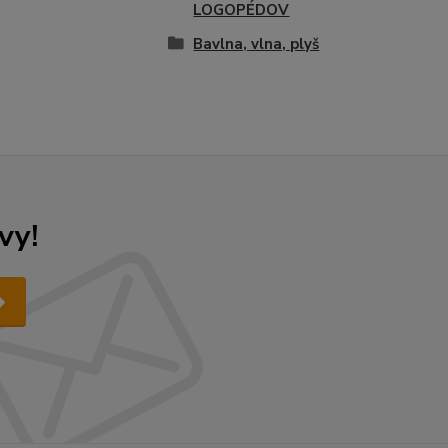
LOGOPÉDOV
Bavlna, vlna, plyš
vy!