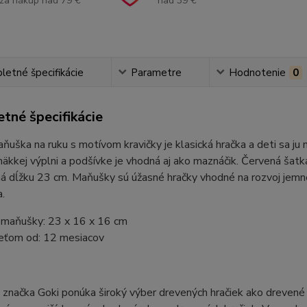
za nákup nad 79 €
nad 39 €
etné špecifikácie
Parametre
Hodnotenie
0
tné špecifikácie
uška na ruku s motívom kravičky je klasická hračka a deti sa ju
äkkej výplni a podšívke je vhodná aj ako maznáčik. Červená šatka
á dĺžku 23 cm. Maňušky sú úžasné hračky vhodné na rozvoj jemnej
a.
maňušky: 23 x 16 x 16 cm
eťom od: 12 mesiacov
načka Goki ponúka široký výber drevených hračiek ako drevené pu