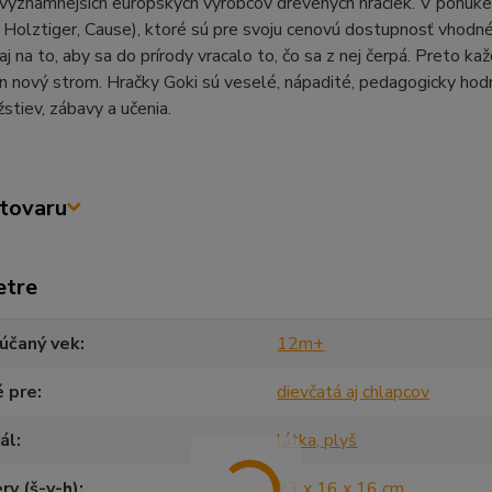
významnejších európskych výrobcov drevených hračiek. V ponuke j
Holztiger, Cause), ktoré sú pre svoju cenovú dostupnosť vhodné a
aj na to, aby sa do prírody vracalo to, čo sa z nej čerpá. Preto k
den nový strom. Hračky Goki sú veselé, nápadité, pedagogicky hodn
stiev, zábavy a učenia.
tovaru
etre
účaný vek
12m+
é pre
dievčatá aj chlapcov
ál
látka, plyš
y (š-v-h)
23 x 16 x 16 cm