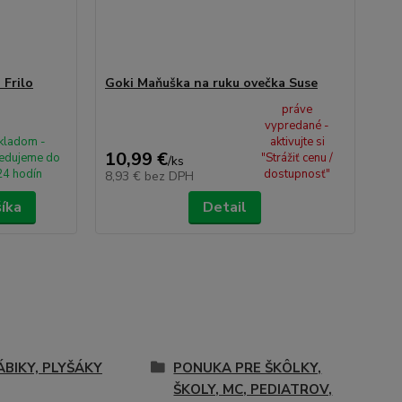
 Frilo
Goki Maňuška na ruku ovečka Suse
práve
vypredané -
kladom -
aktivujte si
10,99 €
edujeme do
"Strážiť cenu /
/
ks
24 hodín
dostupnosť"
8,93 €
bez DPH
šíka
Detail
ÁBIKY, PLYŠÁKY
PONUKA PRE ŠKÔLKY,
ŠKOLY, MC, PEDIATROV,