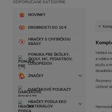
ODPORÚČANÉ KATEGÓRIE
NOVINKY
Kompl
DROBNOSTI DO 10 €
HRAČKY S CHYBIČKOU
Komple
KRÁSY
Hebká maň
PONUKA PRE ŠKÔLKY,
a vďaka m
ŠKOLY, MC, PEDIATROV,
LOGOPÉDOV
plyšu a m
divadielk
ZNAČKY
Rozmery 
Určené d
DARČEKOVÉ POUKAZY
HRAČKY PODĽA EKO
MATERIÁLOV
Nemecká z