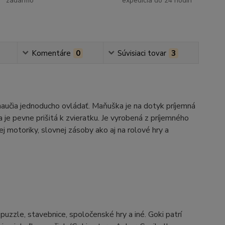
zadarmo
expedícia do 24 hodín
Komentáre
0
Súvisiaci tovar
3
 naučia jednoducho ovládať. Maňuška je na dotyk príjemná
 je pevne prišitá k zvieratku. Je vyrobená z príjemného
 motoriky, slovnej zásoby ako aj na rolové hry a
zzle, stavebnice, spoločenské hry a iné. Goki patrí