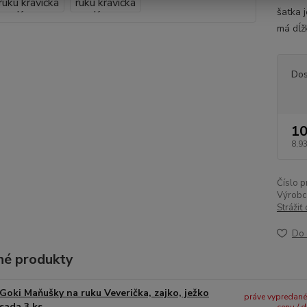
šatka j
má dĺž
Dos
10
8,93
Číslo p
Výrobc
Strážiť
Do 
é produkty
Goki Maňušky na ruku Veverička, zajko, ježko
práve vypredané -
sada 3 ks