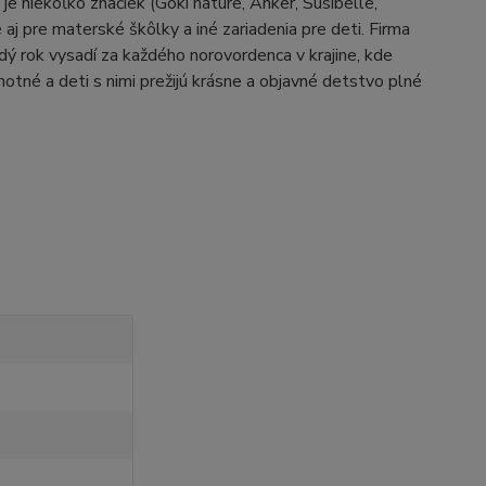
e niekoľko značiek (Goki nature, Anker, Susibelle,
j pre materské škôlky a iné zariadenia pre deti. Firma
aždý rok vysadí za každého norovordenca v krajine, kde
otné a deti s nimi prežijú krásne a objavné detstvo plné