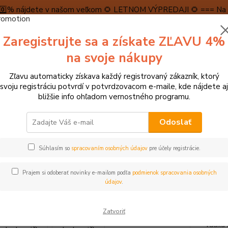
5️⃣0️⃣% nájdete v našom veľkom 🌻 LETNOM VÝPREDAJI 🌻 === Na n
máme teraz pripravené špeciálne zľavy až do výšky 1️⃣5️⃣% , ktor
Zaregistrujte sa a získate ZĽAVU 4%
PRAVA A PLATBA
RECENZIE
👉VRÁTENIE TOVARU👈
KONTA
na svoje nákupy
Zľavu automaticky získava každý registrovaný zákazník, ktorý
Neviet
svoju registráciu potvrdí v potvrdzovacom e-maile, kde nájdete aj
Hľadať
+421
bližšie info ohľadom vernostného programu.
(Po-Pi
Odoslať
 BÁBIKY, PLYŠÁKY
Goki Maňuška na ruku kravička Karry
Súhlasím so
spracovaním osobných údajov
pre účely registrácie.
 Maňuška na ruku kravička Karr
Prajem si odoberať novinky e-mailom podľa
podmienok spracovania osobných
údajov
.
Hebká 
Zatvoriť
sa ju 
vďaka 