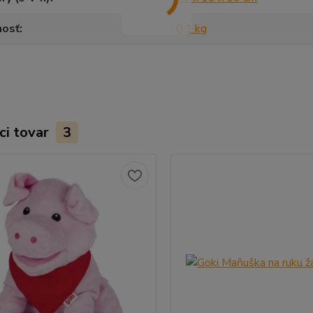
osť
0,1 kg
ci tovar
3