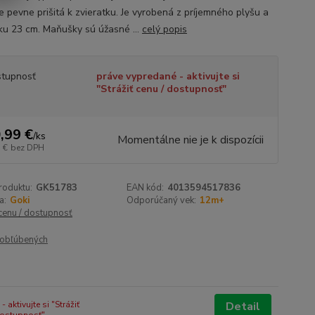
e pevne prišitá k zvieratku. Je vyrobená z príjemného plyšu a
ku 23 cm. Maňušky sú úžasné ...
celý popis
tupnosť
práve vypredané - aktivujte si
"Strážiť cenu / dostupnosť"
,99 €
/
ks
Momentálne nie je k dispozícii
 €
bez DPH
roduktu:
GK51783
EAN kód:
4013594517836
a:
Goki
Odporúčaný vek:
12m+
 cenu / dostupnosť
obľúbených
 aktivujte si "Strážiť
Detail