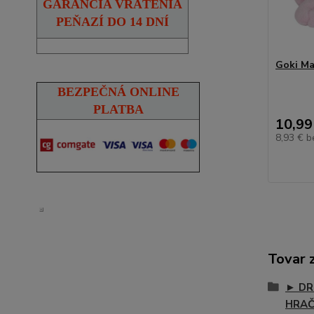
GARANCIA VRÁTENIA
PEŇAZÍ DO 14 DNÍ
Goki Ma
BEZPEČNÁ ONLINE
PLATBA
10,99
8,93 €
b
Tovar 
► DR
HRA