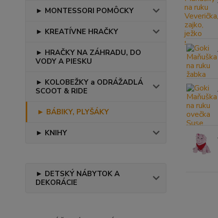
► MONTESSORI POMÔCKY
► KREATÍVNE HRAČKY
► HRAČKY NA ZÁHRADU, DO
VODY A PIESKU
► KOLOBEŽKY a ODRÁŽADLÁ
SCOOT & RIDE
► BÁBIKY, PLYŠÁKY
► KNIHY
► DETSKÝ NÁBYTOK A
DEKORÁCIE