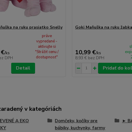
ňuška na ruku prasiatko Snelly
Goki Maňuška na ruku žabka
práve
vypredané -
aktivujte si
s
 €
10,99 €
"Strážiť cenu /
exp
/
ks
/
ks
dostupnosť"
ez DPH
8,93 €
bez DPH
Detail
Pridať do ko
zaradený v kategóriách
EVENÉ A EKO
Domčeky, kočíky pre
► B
ČKY
bábiky, kuchynky, farmy