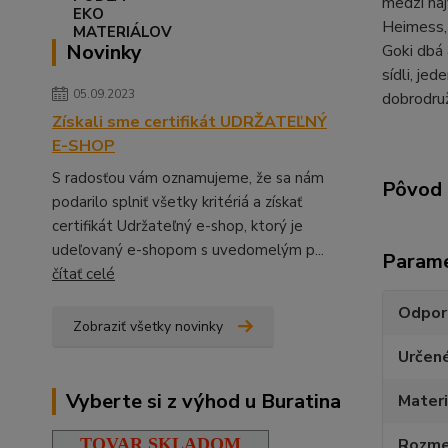
medzi naj
Heimess, 
Novinky
Goki dbá 
sídli, je
05.09.2023
dobrodruž
Získali sme certifikát UDRŽATEĽNÝ
E-SHOP
S radosťou vám oznamujeme, že sa nám
Pôvod 
podarilo splniť všetky kritériá a získať
certifikát Udržateľný e-shop, ktorý je
udeľovaný e-shopom s uvedomelým p...
Param
čítať celé
Odpor
Zobraziť všetky novinky
Určen
Vyberte si z výhod u Buratina
Materi
TOVAR SKLADOM
Rozmer