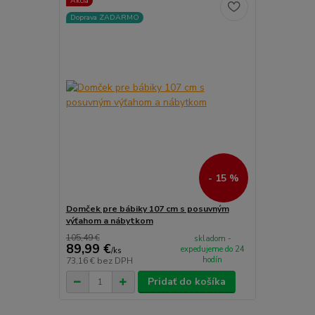
Akcia
Doprava ZADARMO
- 15 %
Domček pre bábiky 107 cm s posuvným
výťahom a nábytkom
105,49 €
skladom -
89,99 €
expedujeme do 24
/
ks
hodín
73,16 €
bez DPH
Pridať do košíka