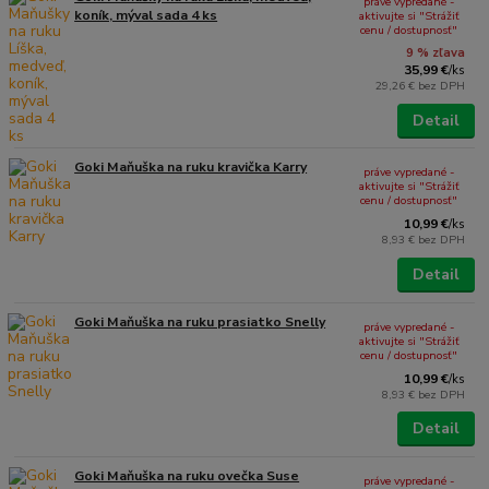
práve vypredané -
koník, mýval sada 4 ks
aktivujte si "Strážiť
cenu / dostupnosť"
9 % zľava
35,99 €
/
ks
29,26 €
bez DPH
Detail
Goki Maňuška na ruku kravička Karry
práve vypredané -
aktivujte si "Strážiť
cenu / dostupnosť"
10,99 €
/
ks
8,93 €
bez DPH
Detail
Goki Maňuška na ruku prasiatko Snelly
práve vypredané -
aktivujte si "Strážiť
cenu / dostupnosť"
10,99 €
/
ks
8,93 €
bez DPH
Detail
Goki Maňuška na ruku ovečka Suse
práve vypredané -