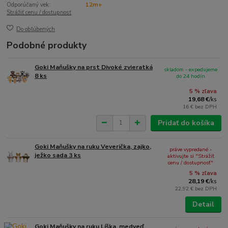
Odporúčaný vek:
12m+
Strážiť cenu / dostupnosť
Do obľúbených
Podobné produkty
Goki Maňušky na prst Divoké zvieratká
skladom - expedujeme
8 ks
do 24 hodín
5 % zľava
19,68 €
/
ks
16 €
bez DPH
Pridať do košíka
Goki Maňušky na ruku Veverička, zajko,
práve vypredané -
ježko sada 3 ks
aktivujte si "Strážiť
cenu / dostupnosť"
5 % zľava
28,19 €
/
ks
22,92 €
bez DPH
Detail
Goki Maňušky na ruku Líška, medveď,