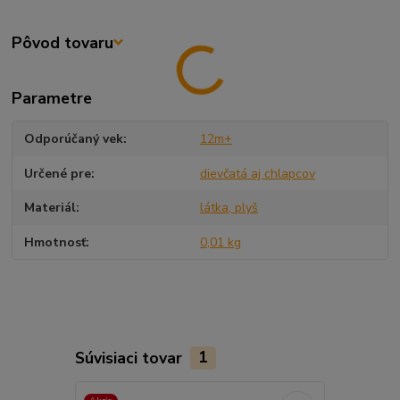
Pôvod tovaru
Parametre
Odporúčaný vek
12m+
Určené pre
dievčatá aj chlapcov
Materiál
látka, plyš
Hmotnosť
0,01 kg
Súvisiaci tovar
1