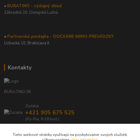
•
BURATINO - výdajný sklad
Záhradná 20,
Dunajská Lužná
•
Partnerská predajňa - DOČASNE MIMO PREVÁDZKY
Uzbecká 10, Bratislava II.
Kontakty
BURATINO.SK
Zuzana
+421 905 675 525
(Po-Pia, 9-18 hod.)
info@buratino.sk
Tieto webové stránky využívajú na poskytovanie svojich služieb
súbory cookies.
Viac informácií
.