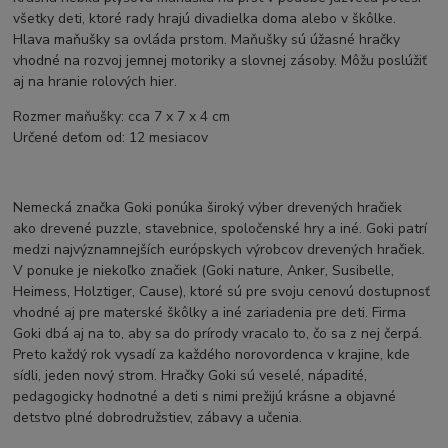
všetky deti, ktoré rady hrajú divadielka doma alebo v škôlke.
Hlava maňušky sa ovláda prstom. Maňušky sú úžasné hračky
vhodné na rozvoj jemnej motoriky a slovnej zásoby. Môžu poslúžiť
aj na hranie rolových hier.
Rozmer maňušky: cca 7 x 7 x 4 cm
Určené deťom od: 12 mesiacov
Nemecká značka Goki ponúka široký výber drevených hračiek
ako drevené puzzle, stavebnice, spoločenské hry a iné. Goki patrí
medzi najvýznamnejších európskych výrobcov drevených hračiek.
V ponuke je niekoľko značiek (Goki nature, Anker, Susibelle,
Heimess, Holztiger, Cause), ktoré sú pre svoju cenovú dostupnosť
vhodné aj pre materské škôlky a iné zariadenia pre deti. Firma
Goki dbá aj na to, aby sa do prírody vracalo to, čo sa z nej čerpá.
Preto každý rok vysadí za každého norovordenca v krajine, kde
sídli, jeden nový strom. Hračky Goki sú veselé, nápadité,
pedagogicky hodnotné a deti s nimi prežijú krásne a objavné
detstvo plné dobrodružstiev, zábavy a učenia.