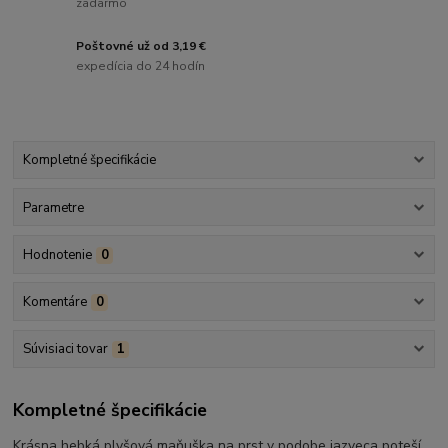
zadarmo
Poštovné už od 3,19 €
expedícia do 24 hodín
Kompletné špecifikácie
Parametre
Hodnotenie
0
Komentáre
0
Súvisiaci tovar
1
Kompletné špecifikácie
Krásna hebká plyšová maňuška na prst v podobe jazveca poteší