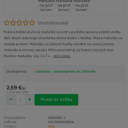
Ohodnotiť produkt
Krásna hebká plyšová maňuška na prst v podobe jazveca poteší všetky
deti, ktoré rady hrajú divadielka doma alebo v škôlke. Hlava maňušky sa
ovláda prstom. Maňušky sú úžasné hračky vhodné na rozvoj jemnej
motoriky a slovnej zásoby. Môžu poslúžiť aj na hranie rolových hier.
Rozmer maňušky: cca 7 x 7 x...
celý popis
Dostupnosť
skladom - expedujeme do 24 hodín
2,59 €
/
ks
2,11 €
bez DPH
Pridať do košíka
Číslo produktu:
GK50962-J
EAN kód:
4013594509626
Výrobca:
Goki