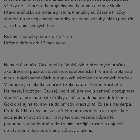
všetky deti, ktoré rady hrajú divadielka doma alebo v škôlke.
Hlava maňušky sa ovláda prstom. Maňušky sú úžasné hračky
vhodné na rozvoj jemnej motoriky a slovnej zásoby. Môžu poslúžiť
aj na hranie rolových hier.
Rozmer maňušky: cca 7 x 7 x 4 cm
Určené deťom od: 12 mesiacov
Nemecká značka Goki ponúka široký výber drevených hračiek
ako drevené puzzle, stavebnice, spoločenské hry a iné. Goki patrí
medzi najvýznamnejších európskych výrobcov drevených hračiek.
V ponuke je niekoľko značiek (Goki nature, Anker, Susibelle,
Heimess, Holztiger, Cause), ktoré sú pre svoju cenovú dostupnosť
vhodné aj pre materské škôlky a iné zariadenia pre deti. Firma
Goki dbá aj na to, aby sa do prírody vracalo to, čo sa z nej čerpá.
Preto každý rok vysadí za každého norovordenca v krajine, kde
sídli, jeden nový strom. Hračky Goki sú veselé, nápadité,
pedagogicky hodnotné a deti s nimi prežijú krásne a objavné
detstvo plné dobrodružstiev, zábavy a učenia.