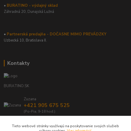
•
BURATINO - výdajný sklad
Záhradná 20,
Dunajská Lužná
•
Partnerská predajňa - DOČASNE MIMO PREVÁDZKY
Uzbecká 10, Bratislava II.
Kontakty
BURATINO.SK
Zuzana
+421 905 675 525
(Po-Pia, 9-18 hod.)
info@buratino.sk
Tieto webové stránky využívajú na poskytovanie svojich služieb
súbory cookies.
Viac informácií
.