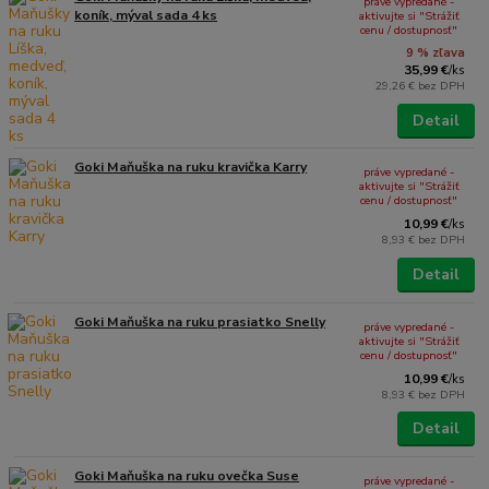
práve vypredané -
koník, mýval sada 4 ks
aktivujte si "Strážiť
cenu / dostupnosť"
9 % zľava
35,99 €
/
ks
29,26 €
bez DPH
Detail
Goki Maňuška na ruku kravička Karry
práve vypredané -
aktivujte si "Strážiť
cenu / dostupnosť"
10,99 €
/
ks
8,93 €
bez DPH
Detail
Goki Maňuška na ruku prasiatko Snelly
práve vypredané -
aktivujte si "Strážiť
cenu / dostupnosť"
10,99 €
/
ks
8,93 €
bez DPH
Detail
Goki Maňuška na ruku ovečka Suse
práve vypredané -