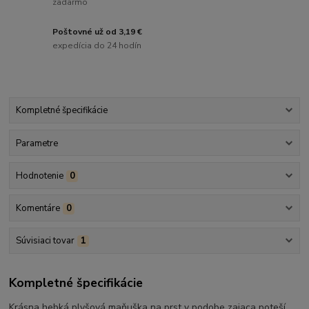
zadarmo
Poštovné už od 3,19 €
expedícia do 24 hodín
Kompletné špecifikácie
Parametre
Hodnotenie
0
Komentáre
0
Súvisiaci tovar
1
Kompletné špecifikácie
Krásna hebká plyšová maňuška na prst v podobe zajaca poteší