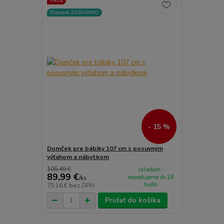
Akcia
Doprava ZADARMO
- 15 %
Domček pre bábiky 107 cm s posuvným
výťahom a nábytkom
105,49 €
skladom -
89,99 €
expedujeme do 24
/
ks
hodín
73,16 €
bez DPH
Pridať do košíka