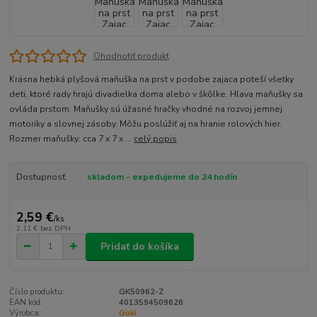
Ohodnotiť produkt
Krásna hebká plyšová maňuška na prst v podobe zajaca poteší všetky
deti, ktoré rady hrajú divadielka doma alebo v škôlke. Hlava maňušky sa
ovláda prstom. Maňušky sú úžasné hračky vhodné na rozvoj jemnej
motoriky a slovnej zásoby. Môžu poslúžiť aj na hranie rolových hier.
Rozmer maňušky: cca 7 x 7 x ...
celý popis
Dostupnosť
skladom - expedujeme do 24 hodín
2,59 €
/
ks
2,11 €
bez DPH
Pridať do košíka
Číslo produktu:
GK50962-Z
EAN kód:
4013594509626
Výrobca:
Goki