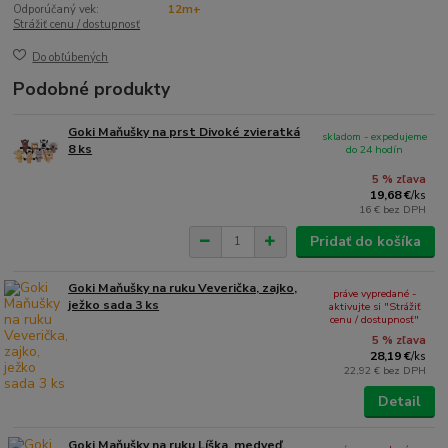
Odporúčaný vek:
12m+
Strážiť cenu / dostupnosť
Do obľúbených
Podobné produkty
Goki Maňušky na prst Divoké zvieratká
skladom - expedujeme
8 ks
do 24 hodín
5 % zľava
19,68 €
/
ks
16 €
bez DPH
Pridať do košíka
Goki Maňušky na ruku Veverička, zajko,
práve vypredané -
ježko sada 3 ks
aktivujte si "Strážiť
cenu / dostupnosť"
5 % zľava
28,19 €
/
ks
22,92 €
bez DPH
Detail
Goki Maňušky na ruku Líška, medveď,