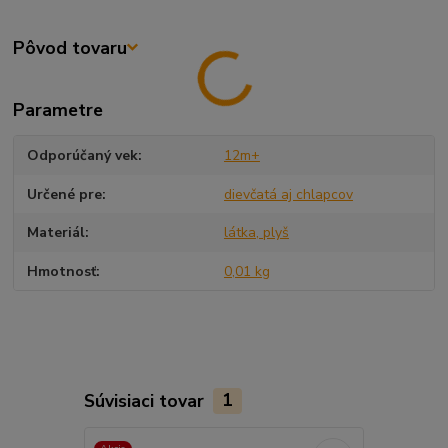
Pôvod tovaru
Parametre
Odporúčaný vek
12m+
Určené pre
dievčatá aj chlapcov
Materiál
látka, plyš
Hmotnosť
0,01 kg
Súvisiaci tovar
1