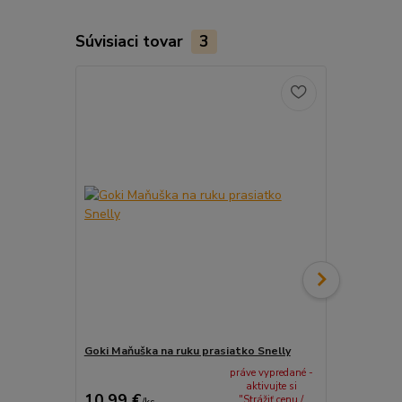
Súvisiaci tovar
3
Goki Maňuška na ruku prasiatko Snelly
Goki Maňuška
práve vypredané -
aktivujte si
10,99 €
10,99 €
"Strážiť cenu /