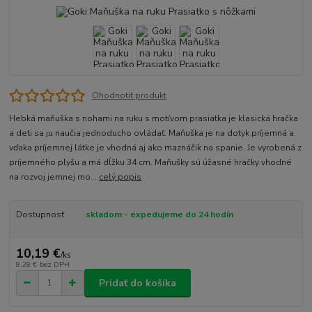
Ohodnotiť produkt
Hebká maňuška s nohami na ruku s motívom prasiatka je klasická hračka
a deti sa ju naučia jednoducho ovládať. Maňuška je na dotyk príjemná a
vďaka príjemnej látke je vhodná aj ako maznáčik na spanie. Je vyrobená z
príjemného plyšu a má dĺžku 34 cm. Maňušky sú úžasné hračky vhodné
na rozvoj jemnej mo...
celý popis
Dostupnosť
skladom - expedujeme do 24 hodín
10,19 €
/
ks
8,28 €
bez DPH
Pridať do košíka