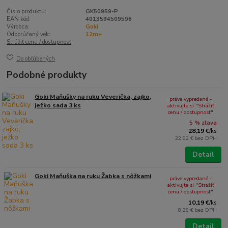
Číslo produktu:
GK50959-P
EAN kód:
4013594509596
Výrobca:
Goki
Odporúčaný vek:
12m+
Strážiť cenu / dostupnosť
Do obľúbených
Podobné produkty
Goki Maňušky na ruku Veverička, zajko,
práve vypredané -
ježko sada 3 ks
aktivujte si "Strážiť
cenu / dostupnosť"
5 % zľava
28,19 €
/
ks
22,92 €
bez DPH
Detail
Goki Maňuška na ruku Žabka s nôžkami
práve vypredané -
aktivujte si "Strážiť
cenu / dostupnosť"
10,19 €
/
ks
8,28 €
bez DPH
Detail