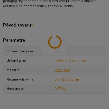
pedagogicky hodnotné a deti s nimi prežijú krásne a objavné
detstvo plné dobrodružstiev, zábavy a učenia.
Pôvod tovaru
Parametre
Odporúčaný vek
12m+
Určené pre
dievčatá aj chlapcov
Materiál
látka, plyš
Rozmery (š-v-h)
34 x 21 x 10 cm
Hmotnosť
0,07 kg