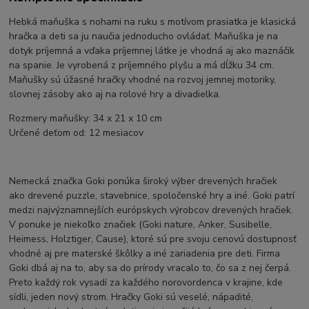
Hebká maňuška s nohami na ruku s motívom prasiatka je klasická
hračka a deti sa ju naučia jednoducho ovládať. Maňuška je na
dotyk príjemná a vďaka príjemnej látke je vhodná aj ako maznáčik
na spanie. Je vyrobená z príjemného plyšu a má dĺžku 34 cm.
Maňušky sú úžasné hračky vhodné na rozvoj jemnej motoriky,
slovnej zásoby ako aj na rolové hry a divadielka.
Rozmery maňušky: 34 x 21 x 10 cm
Určené deťom od: 12 mesiacov
Nemecká značka Goki ponúka široký výber drevených hračiek
ako drevené puzzle, stavebnice, spoločenské hry a iné. Goki patrí
medzi najvýznamnejších európskych výrobcov drevených hračiek.
V ponuke je niekoľko značiek (Goki nature, Anker, Susibelle,
Heimess, Holztiger, Cause), ktoré sú pre svoju cenovú dostupnosť
vhodné aj pre materské škôlky a iné zariadenia pre deti. Firma
Goki dbá aj na to, aby sa do prírody vracalo to, čo sa z nej čerpá.
Preto každý rok vysadí za každého norovordenca v krajine, kde
sídli, jeden nový strom. Hračky Goki sú veselé, nápadité,