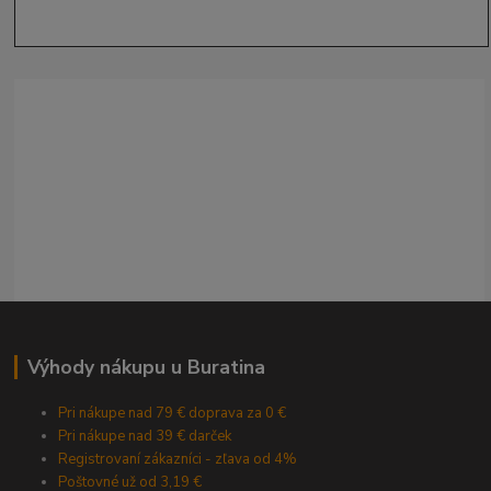
Výhody nákupu u Buratina
Pri nákupe nad 79 € doprava za 0 €
Pri nákupe nad 39 € darček
Registrovaní zákazníci - zľava od 4%
Poštovné už od 3,19 €