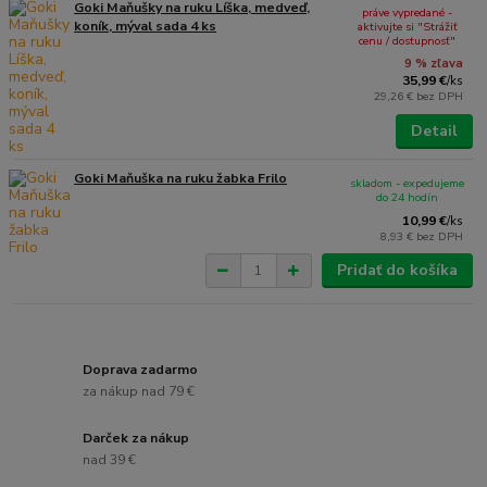
Goki Maňušky na ruku Líška, medveď,
práve vypredané -
koník, mýval sada 4 ks
aktivujte si "Strážiť
cenu / dostupnosť"
9 % zľava
35,99 €
/
ks
29,26 €
bez DPH
Detail
Goki Maňuška na ruku žabka Frilo
skladom - expedujeme
do 24 hodín
10,99 €
/
ks
8,93 €
bez DPH
Pridať do košíka
Doprava zadarmo
za nákup nad 79 €
Darček za nákup
nad 39 €