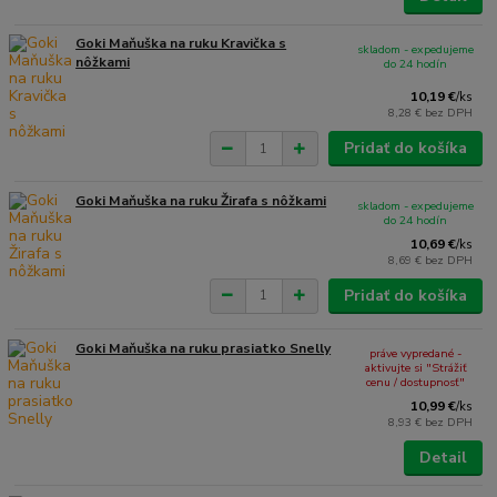
Goki Maňuška na ruku Kravička s
skladom - expedujeme
nôžkami
do 24 hodín
10,19 €
/
ks
8,28 €
bez DPH
Pridať do košíka
Goki Maňuška na ruku Žirafa s nôžkami
skladom - expedujeme
do 24 hodín
10,69 €
/
ks
8,69 €
bez DPH
Pridať do košíka
Goki Maňuška na ruku prasiatko Snelly
práve vypredané -
aktivujte si "Strážiť
cenu / dostupnosť"
10,99 €
/
ks
8,93 €
bez DPH
Detail