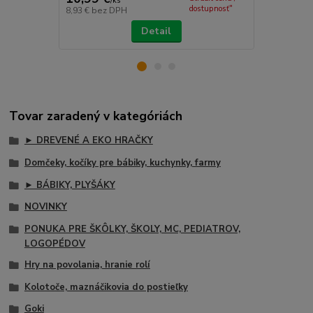
/
ks
/
k
dostupnosť"
8,93 €
bez DPH
8,93 €
bez D
Detail
Tovar zaradený v kategóriách
► DREVENÉ A EKO HRAČKY
Domčeky, kočíky pre bábiky, kuchynky, farmy
► BÁBIKY, PLYŠÁKY
NOVINKY
PONUKA PRE ŠKÔLKY, ŠKOLY, MC, PEDIATROV,
LOGOPÉDOV
Hry na povolania, hranie rolí
Kolotoče, maznáčikovia do postieľky
Goki