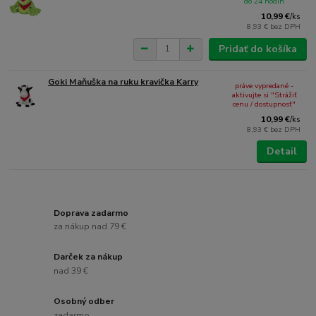
do 24 hodín
10,99 €
/
ks
8,93 €
bez DPH
Pridať do košíka
Goki Maňuška na ruku kravička Karry
práve vypredané -
aktivujte si "Strážiť
cenu / dostupnosť"
10,99 €
/
ks
8,93 €
bez DPH
Detail
Doprava zadarmo
za nákup nad 79 €
Darček za nákup
nad 39 €
Osobný odber
zadarmo