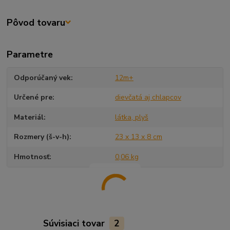
Pôvod tovaru
Parametre
Odporúčaný vek
12m+
Určené pre
dievčatá aj chlapcov
Materiál
látka, plyš
Rozmery (š-v-h)
23 x 13 x 8 cm
Hmotnosť
0,06 kg
Súvisiaci tovar
2