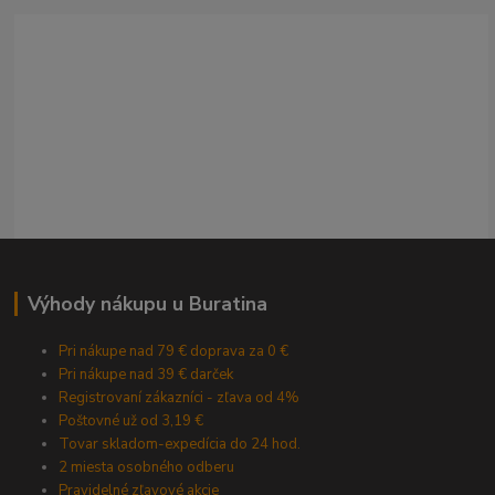
Výhody nákupu u Buratina
Pri nákupe nad 79 € doprava za 0 €
Pri nákupe nad 39 € darček
Registrovaní zákazníci - zľava od 4%
Poštovné už od 3,19 €
Tovar skladom-expedícia do 24 hod.
2 miesta osobného odberu
Pravidelné zľavové akcie