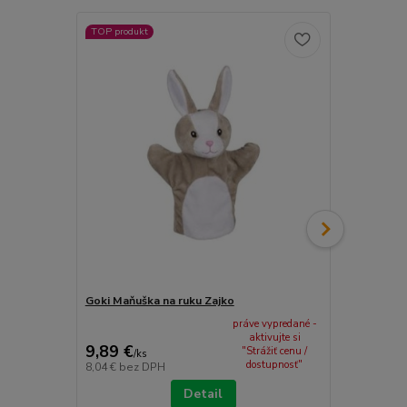
TOP produkt
TOP produkt
Akcia
Goki Maňuška na ruku Zajko
Goki Maňušk
práve vypredané -
9,89 €
aktivujte si
9,89 €
8,99 €
"Strážiť cenu /
/
ks
/
ks
dostupnosť"
8,04 €
bez DPH
7,31 €
bez D
Detail