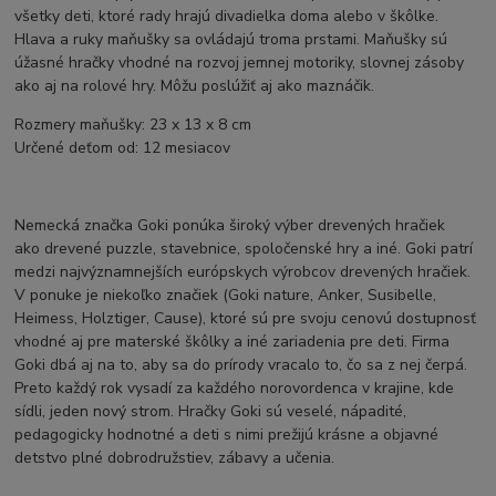
všetky deti, ktoré rady hrajú divadielka doma alebo v škôlke.
Hlava a ruky maňušky sa ovládajú troma prstami. Maňušky sú
úžasné hračky vhodné na rozvoj jemnej motoriky, slovnej zásoby
ako aj na rolové hry. Môžu poslúžiť aj ako maznáčik.
Rozmery maňušky: 23 x 13 x 8 cm
Určené deťom od: 12 mesiacov
Nemecká značka Goki ponúka široký výber drevených hračiek
ako drevené puzzle, stavebnice, spoločenské hry a iné. Goki patrí
medzi najvýznamnejších európskych výrobcov drevených hračiek.
V ponuke je niekoľko značiek (Goki nature, Anker, Susibelle,
Heimess, Holztiger, Cause), ktoré sú pre svoju cenovú dostupnosť
vhodné aj pre materské škôlky a iné zariadenia pre deti. Firma
Goki dbá aj na to, aby sa do prírody vracalo to, čo sa z nej čerpá.
Preto každý rok vysadí za každého norovordenca v krajine, kde
sídli, jeden nový strom. Hračky Goki sú veselé, nápadité,
pedagogicky hodnotné a deti s nimi prežijú krásne a objavné
detstvo plné dobrodružstiev, zábavy a učenia.