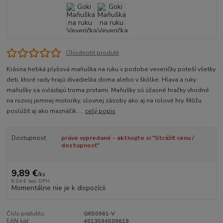
Ohodnotiť produkt
Krásna hebká plyšová maňuška na ruku v podobe veveričky poteší všetky
deti, ktoré rady hrajú divadielka doma alebo v škôlke. Hlava a ruky
maňušky sa ovládajú troma prstami. Maňušky sú úžasné hračky vhodné
na rozvoj jemnej motoriky, slovnej zásoby ako aj na rolové hry. Môžu
poslúžiť aj ako maznáčik. ...
celý popis
Dostupnosť
práve vypredané - aktivujte si "Strážiť cenu /
dostupnosť"
9,89 €
/
ks
8,04 €
bez DPH
Momentálne nie je k dispozícii
Číslo produktu:
GK50961-V
EAN kód:
4013594509619