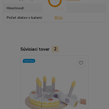
Hmotnosť
0,1 kg
Počet dielov v balení
83 ks
Súvisiaci tovar
2
Novinka
TOP produkt
Novinka