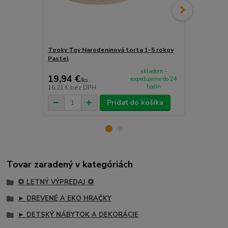
Tooky Toy Narodeninová torta 1-5 rokov
Viga Dreven
Pastel
skladom -
19,94 €
22,99 €
expedujeme do 24
/
ks
/
k
hodín
16,21 €
bez DPH
18,69 €
bez 
Pridať do košíka
Tovar zaradený v kategóriách
🌻 LETNÝ VÝPREDAJ 🌻
► DREVENÉ A EKO HRAČKY
► DETSKÝ NÁBYTOK A DEKORÁCIE