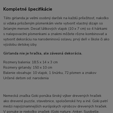
Kompletné špecifikácie
Táto girlanda je veľmi osobný darček na každú príležitosť, nakoľko
si vďaka priloženým písmenkám viete vytvoriť vlastný dizajn so
želaným menom. Desať látkových vlajok (10 x 7 cm) so 4 hárkami
s nalepovacími písmenkami a znakmi môžete rôzne kombinovať a
vytvoriť dekoráciu na narodeninovú oslavu, prvý deň v škole či ako
výzdobu detskej izby.
Girlanda nie je hračka, ale závesná dekorácia.
Rozmery balenia: 18,5 x 14 x 3 cm
Rozmery girlandy: 150 x 10 cm
Balenie obsahuje: 10 vlajok, 1 šnúrku, 72 písmen a znakov
Určené deťom od: narodenia
Nemecká značka Goki ponúka široký výber drevených hračiek
ako drevené puzzle, stavebnice, spoločenské hry a iné. Goki patrí
medzi najvýznamnejších európskych výrobcov drevených hračiek.
V ponuke je niekoľko značiek (Goki nature, Anker, Susibelle,