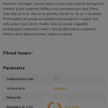
Heimess, Holztiger, Cause), ktoré sú pre svoju cenovú dostupnosť
vhodné aj pre materské škôlky a iné zariadenia pre deti. Firma
Goki dbá aj na to, aby sa do prírody vracalo to, čo sa z nej čerpá.
Preto každý rok vysadí za každého norovordenca v krajine, kde
sídli, jeden nový strom. Hračky Goki sú veselé, nápadité,
pedagogicky hodnotné a deti s nimi prežijú krásne a objavné
detstvo plné dobrodružstiev, zábavy a učenia.
Pôvod tovaru
Parametre
Odporúčaný vek
0+
Určené pre
chlapcov
Materiál
látka
Rozmery (š-v-h)
18,5 x 14 x 3 cm