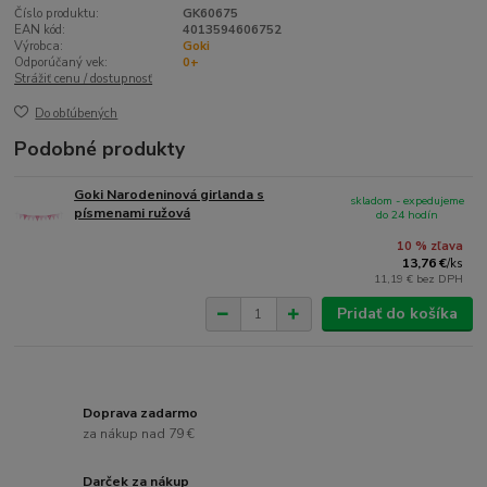
Číslo produktu:
GK60675
EAN kód:
4013594606752
Výrobca:
Goki
Odporúčaný vek:
0+
Strážiť cenu / dostupnosť
Do obľúbených
Podobné produkty
Goki Narodeninová girlanda s
skladom - expedujeme
písmenami ružová
do 24 hodín
10 % zľava
13,76 €
/
ks
11,19 €
bez DPH
Pridať do košíka
Doprava zadarmo
za nákup nad 79 €
Darček za nákup