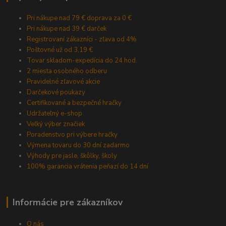
Pri nákupe nad 79 € doprava za 0 €
Pri nákupe nad 39 € darček
Registrovaní zákazníci - zľava od 4%
Poštovné už od 3,19 €
Tovar skladom-expedícia do 24 hod.
2 miesta osobného odberu
Pravidelné zľavové akcie
Darčekové poukazy
Certifikované a bezpečné hračky
Udržateľný e-shop
Veľký výber značiek
Poradenstvo pri výbere hračky
Výmena tovaru do 30 dní zadarmo
Výhody pre jasle, škôlky, školy
100% garancia vrátenia peňazí do 14 dní
Informácie pre zákazníkov
O nás