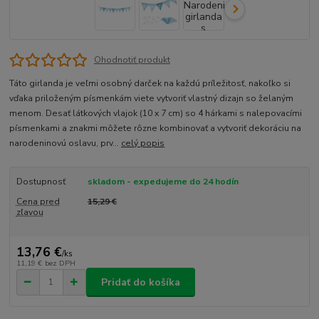
Ohodnotiť produkt
Táto girlanda je veľmi osobný darček na každú príležitosť, nakoľko si
vďaka priloženým písmenkám viete vytvoriť vlastný dizajn so želaným
menom. Desať látkových vlajok (10 x 7 cm) so 4 hárkami s nalepovacími
písmenkami a znakmi môžete rôzne kombinovať a vytvoriť dekoráciu na
narodeninovú oslavu, prv...
celý popis
Dostupnosť
skladom - expedujeme do 24 hodín
Cena pred
15,29 €
zľavou
13,76 €
/
ks
11,19 €
bez DPH
Pridať do košíka