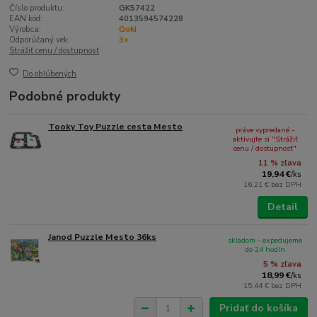
Číslo produktu:
GK57422
EAN kód:
4013594574228
Výrobca:
Goki
Odporúčaný vek:
3+
Strážiť cenu / dostupnosť
Do obľúbených
Podobné produkty
Tooky Toy Puzzle cesta Mesto
práve vypredané -
aktivujte si "Strážiť
cenu / dostupnosť"
11 % zľava
19,94 €
/
ks
16,21 €
bez DPH
Detail
Janod Puzzle Mesto 36ks
skladom - expedujeme
do 24 hodín
5 % zľava
18,99 €
/
ks
15,44 €
bez DPH
Pridať do košíka