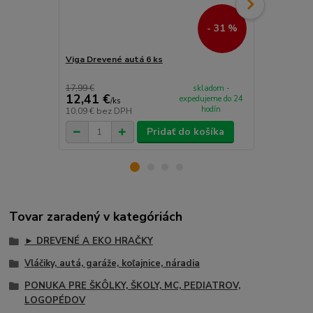
- 31 %
Viga Drevené autá 6 ks
Viga Dreven
17,99 €
skladom -
12,41 €
14,99 €
expedujeme do 24
/
ks
/
k
hodín
10,09 €
bez DPH
12,19 €
bez 
Pridať do košíka
Tovar zaradený v kategóriách
► DREVENÉ A EKO HRAČKY
Vláčiky, autá, garáže, koľajnice, náradia
PONUKA PRE ŠKÔLKY, ŠKOLY, MC, PEDIATROV,
LOGOPÉDOV