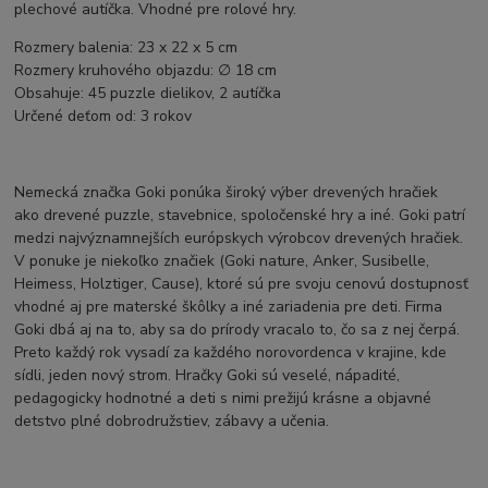
plechové autíčka. Vhodné pre rolové hry.
Rozmery balenia: 23 x 22 x 5 cm
Rozmery kruhového objazdu: ∅ 18 cm
Obsahuje: 45 puzzle dielikov, 2 autíčka
Určené deťom od: 3 rokov
Nemecká značka Goki ponúka široký výber drevených hračiek
ako drevené puzzle, stavebnice, spoločenské hry a iné. Goki patrí
medzi najvýznamnejších európskych výrobcov drevených hračiek.
V ponuke je niekoľko značiek (Goki nature, Anker, Susibelle,
Heimess, Holztiger, Cause), ktoré sú pre svoju cenovú dostupnosť
vhodné aj pre materské škôlky a iné zariadenia pre deti. Firma
Goki dbá aj na to, aby sa do prírody vracalo to, čo sa z nej čerpá.
Preto každý rok vysadí za každého norovordenca v krajine, kde
sídli, jeden nový strom. Hračky Goki sú veselé, nápadité,
pedagogicky hodnotné a deti s nimi prežijú krásne a objavné
detstvo plné dobrodružstiev, zábavy a učenia.