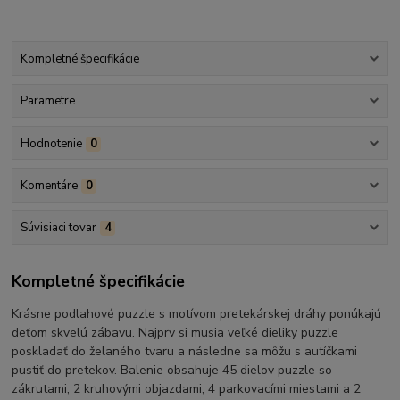
Kompletné špecifikácie
Parametre
Hodnotenie
0
Komentáre
0
Súvisiaci tovar
4
Kompletné špecifikácie
Krásne podlahové puzzle s motívom pretekárskej dráhy ponúkajú
deťom skvelú zábavu. Najprv si musia veľké dieliky puzzle
poskladať do želaného tvaru a následne sa môžu s autíčkami
pustiť do pretekov. Balenie obsahuje 45 dielov puzzle so
zákrutami, 2 kruhovými objazdami, 4 parkovacími miestami a 2