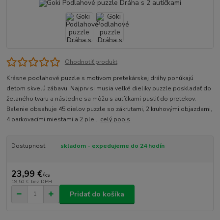
Ohodnotiť produkt
Krásne podlahové puzzle s motívom pretekárskej dráhy ponúkajú
deťom skvelú zábavu. Najprv si musia veľké dieliky puzzle poskladať do
želaného tvaru a následne sa môžu s autíčkami pustiť do pretekov.
Balenie obsahuje 45 dielov puzzle so zákrutami, 2 kruhovými objazdami,
4 parkovacími miestami a 2 ple...
celý popis
Dostupnosť
skladom - expedujeme do 24 hodín
23,99 €
/
ks
19,50 €
bez DPH
Pridať do košíka