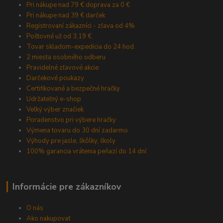
Pri nákupe nad 79 € doprava za 0 €
Pri nákupe nad 39 € darček
Registrovaní zákazníci - zľava od 4%
Poštovné už od 3,19 €
Tovar skladom-expedícia do 24 hod.
2 miesta osobného odberu
Pravidelné zľavové akcie
Darčekové poukazy
Certifikované a bezpečné hračky
Udržateľný e-shop
Veľký výber značiek
Poradenstvo pri výbere hračky
Výmena tovaru do 30 dní zadarmo
Výhody pre jasle, škôlky, školy
100% garancia vrátenia peňazí do 14 dní
Informácie pre zákazníkov
O nás
Ako nakupovať