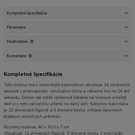
Kompletné špecifikácie
Parametre
Hodnotenie
0
Komentáre
0
Kompletné špecifikácie
Táto krásna hra s adventným kalendárom obsahuje 24 otváracích
okienok s prekvapením, vzrušujúce úlohy a zábavné hry na 24 dní
adventu. Deťom tak môže spríjemniť čakanie na Vianoce a každý
deň si s nimi zahrať hru určenú na daný deň. Súčasťou kalendára
je 22 drevených figúrok a 2 drevené kocky, vrátane čarovných
krátkych vianočných príbehov.
Rozmery balenia: 40 x 30,5 x 7 cm
Obsahuje: 22 drevených figúrok, 2 drevené kocky, 1 hrací plán