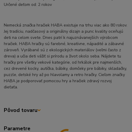
Určené deťom od: 2 rokov
Nemecká značka hračiek HABA existuje na trhu viac ako 80 rokov.
Jej tradíciu, nadčasový a originálny dizajn a punc kvality oceňujú
deti na celom svete. Dnes patrí k najuznávanejších výrobcom
hračiek. HABA hračky sú farebné, kreatívne, nápadité a zábavné
zároveň. Vyrábané sú z ekologických materiálov (veľmi často z
dreva) a učia deti vážiť si prírodu a život okolo seba. Nájdete tu
hračky pre všetky vekové kategórie, od hrkálok pre najmenších,
cez drevené kocky, autíčka, bábiky, domčeky pre bábiky, skladačky,
puzzle, detské hry až po hlavolamy a retro hračky. Cieľom značky
HABA je podporovať pomocou hry a hračiek zdravý rozvoj
dieťaťa.
Pôvod tovaru
Parametre