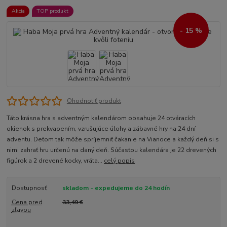
Akcia
TOP produkt
- 15 %
Ohodnotiť produkt
Táto krásna hra s adventným kalendárom obsahuje 24 otváracích
okienok s prekvapením, vzrušujúce úlohy a zábavné hry na 24 dní
adventu. Deťom tak môže spríjemniť čakanie na Vianoce a každý deň si s
nimi zahrať hru určenú na daný deň. Súčasťou kalendára je 22 drevených
figúrok a 2 drevené kocky, vráta...
celý popis
Dostupnosť
skladom - expedujeme do 24 hodín
Cena pred
33,49 €
zľavou