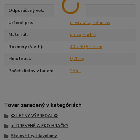
Odporúčaný vek
2+
Určené pre
dievčatá aj chlapcov
Materiál
drevo, kartón
Rozmery (š-v-h)
40 x 30,5 x 7 cm
Hmotnosť
0,78 kg
Počet dielov v balení
25 ks
Tovar zaradený v kategóriách
🌻 LETNÝ VÝPREDAJ 🌻
► DREVENÉ A EKO HRAČKY
Stolové hry, hlavolamy