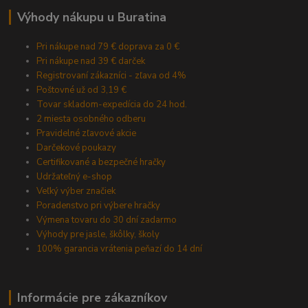
Výhody nákupu u Buratina
Pri nákupe nad 79 € doprava za 0 €
Pri nákupe nad 39 € darček
Registrovaní zákazníci - zľava od 4%
Poštovné už od 3,19 €
Tovar skladom-expedícia do 24 hod.
2 miesta osobného odberu
Pravidelné zľavové akcie
Darčekové poukazy
Certifikované a bezpečné hračky
Udržateľný e-shop
Veľký výber značiek
Poradenstvo pri výbere hračky
Výmena tovaru do 30 dní zadarmo
Výhody pre jasle, škôlky, školy
100% garancia vrátenia peňazí do 14 dní
Informácie pre zákazníkov