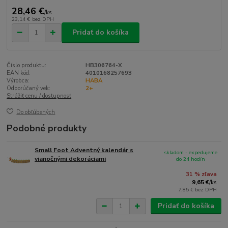
28,46 €
/
ks
23,14 €
bez DPH
Pridať do košíka
Číslo produktu:
HB306764-X
EAN kód:
4010168257693
Výrobca:
HABA
Odporúčaný vek:
2+
Strážiť cenu / dostupnosť
Do obľúbených
Podobné produkty
Small Foot Adventný kalendár s
skladom - expedujeme
vianočnými dekoráciami
do 24 hodín
31 % zľava
9,65 €
/
ks
7,85 €
bez DPH
Pridať do košíka