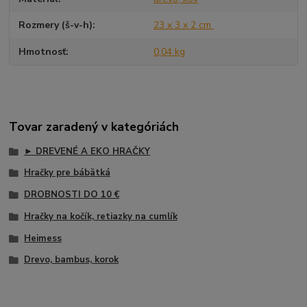
Rozmery (š-v-h)
23 x 3 x 2 cm
Hmotnosť
0,04 kg
Tovar zaradený v kategóriách
► DREVENÉ A EKO HRAČKY
Hračky pre bábätká
DROBNOSTI DO 10 €
Hračky na kočík, retiazky na cumlík
Heimess
Drevo, bambus, korok