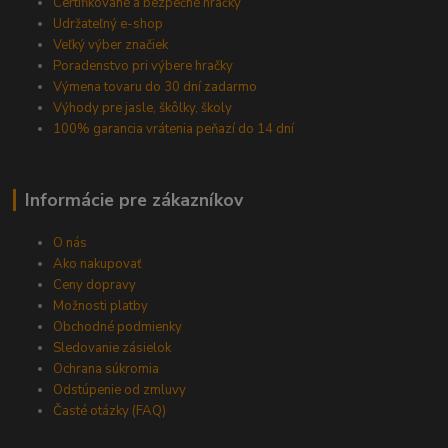
Certifikované a bezpečné hračky
Udržateľný e-shop
Veľký výber značiek
Poradenstvo pri výbere hračky
Výmena tovaru do 30 dní zadarmo
Výhody pre jasle, škôlky, školy
100% garancia vrátenia peňazí do 14 dní
Informácie pre zákazníkov
O nás
Ako nakupovať
Ceny dopravy
Možnosti platby
Obchodné podmienky
Sledovanie zásielok
Ochrana súkromia
Odstúpenie od zmluvy
Časté otázky (FAQ)