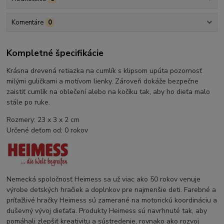
Komentáre
0
Kompletné špecifikácie
Krásna drevená retiazka na cumlík s klipsom upúta pozornosť
milými guličkami a motívom lienky. Zároveň dokáže bezpečne
zaistiť cumlík na oblečení alebo na kočíku tak, aby ho dieťa malo
stále po ruke.
Rozmery: 23 x 3 x 2 cm
Určené deťom od: 0 rokov
Nemecká spoločnosť Heimess sa už viac ako 50 rokov venuje
výrobe detských hračiek a doplnkov pre najmenšie deti. Farebné a
príťažlivé hračky Heimess sú zamerané na motorickú koordináciu a
duševný vývoj dieťaťa. Produkty Heimess sú navrhnuté tak, aby
pomáhali zlepšiť kreativitu a sústredenie, rovnako ako rozvoj