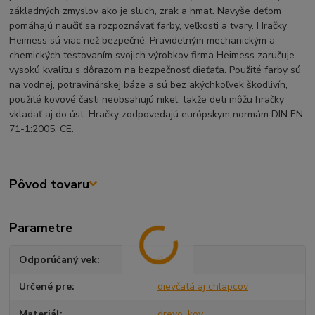
základných zmyslov ako je sluch, zrak a hmat. Navyše deťom
pomáhajú naučiť sa rozpoznávať farby, veľkosti a tvary. Hračky
Heimess sú viac než bezpečné. Pravidelným mechanickým a
chemických testovaním svojich výrobkov firma Heimess zaručuje
vysokú kvalitu s dôrazom na bezpečnosť dieťaťa. Použité farby sú
na vodnej, potravinárskej báze a sú bez akýchkoľvek škodlivín,
použité kovové časti neobsahujú nikel, takže deti môžu hračky
vkladať aj do úst. Hračky zodpovedajú európskym normám DIN EN
71-1:2005, CE.
Pôvod tovaru
Parametre
Odporúčaný vek
0+
Určené pre
dievčatá aj chlapcov
Materiál
drevo, kov