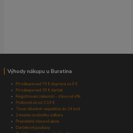
Výhody nákupu u Buratina
Pri nákupe nad 79 € doprava za 0 €
Pri nákupe nad 39 € darček
Registrovaní zákazníci - zľava od 4%
Poštovné už od 3,19 €
Tovar skladom-expedícia do 24 hod.
2 miesta osobného odberu
Pravidelné zľavové akcie
Darčekové poukazy