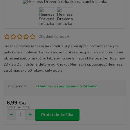
Ohodnotiť produkt
Krásna drevená retiazka na cumlík s klipsom upúta pozornosť milými
guličkami a motívom lienky. Zároveň dokáže bezpečne zaistiť cumlík na
oblečení alebo na kočíku tak, aby ho dieťa malo stále po ruke. Rozmery:
23 x 3 x 2 cm Určené deťom od: 0 rokov Nemecká spoločnosť Heimess
sa už viac ako 50 rokov...
celý popis
Dostupnosť
skladom - expedujeme do 24 hodín
6,99 €
/
ks
5,68 €
bez DPH
Pridať do košíka