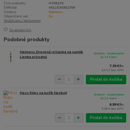
Číslo produktu:
H736270
EAN kód:
4011534362706
Výrobca:
Heimess
Odporúčaný vek:
0+
Strážiť cenu / dostupnosť
Do obľúbených
Podobné produkty
Heimess Drevená retiazka na cumlík
skladom - expedujeme
Lienka prírodná
do 24 hodín
7,39 €
/
ks
6,01 €
bez DPH
Pridať do košíka
Hess Klips na kočík farebný
skladom - expedujeme
do 24 hodín
6,99 €
/
ks
5,68 €
bez DPH
Pridať do košíka