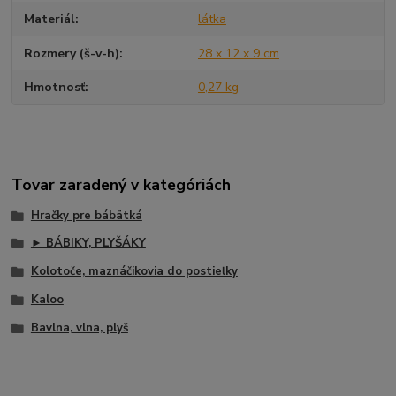
Materiál
látka
Rozmery (š-v-h)
28 x 12 x 9 cm
Hmotnosť
0,27 kg
Tovar zaradený v kategóriách
Hračky pre bábätká
► BÁBIKY, PLYŠÁKY
Kolotoče, maznáčikovia do postieľky
Kaloo
Bavlna, vlna, plyš