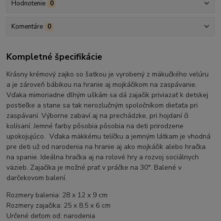
Hodnotenie
0
Komentáre
0
Kompletné špecifikácie
Krásny krémový zajko so šatkou je vyrobený z mäkučkého velúru
a je zároveň bábikou na hranie aj mojkáčikom na zaspávanie.
Vďaka mimoriadne dlhým uškám sa dá zajačik priviazať k detskej
postieľke a stane sa tak nerozlučným spoločníkom dieťaťa pri
zaspávaní. Výborne zabaví aj na prechádzke, pri hojdaní či
kolísaní. Jemné farby pôsobia pôsobia na deti prirodzene
upokojujúco. Vďaka mäkkému telíčku a jemným látkam je vhodná
pre deti už od narodenia na hranie aj ako mojkáčik alebo hračka
na spanie. Ideálna hračka aj na rolové hry a rozvoj sociálnych
väzieb. Zajačika je možné prať v práčke na 30°. Balené v
darčekovom balení.
Rozmery balenia: 28 x 12 x 9 cm
Rozmery zajačika: 25 x 8,5 x 6 cm
Určené deťom od: narodenia