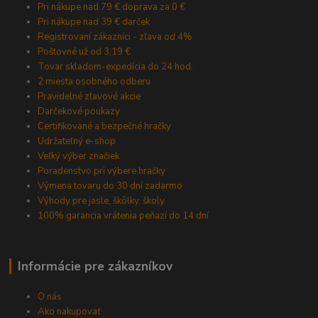
Pri nákupe nad 79 € doprava za 0 €
Pri nákupe nad 39 € darček
Registrovaní zákazníci - zľava od 4%
Poštovné už od 3,19 €
Tovar skladom-expedícia do 24 hod.
2 miesta osobného odberu
Pravidelné zľavové akcie
Darčekové poukazy
Certifikované a bezpečné hračky
Udržateľný e-shop
Veľký výber značiek
Poradenstvo pri výbere hračky
Výmena tovaru do 30 dní zadarmo
Výhody pre jasle, škôlky, školy
100% garancia vrátenia peňazí do 14 dní
Informácie pre zákazníkov
O nás
Ako nakupovať