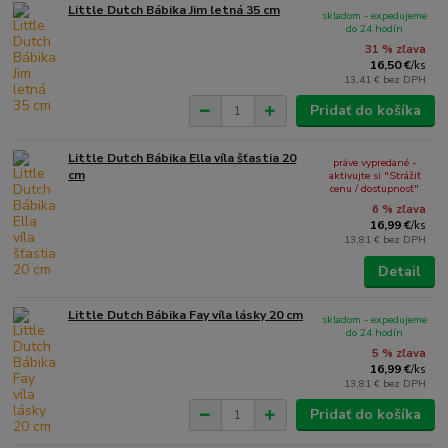
Little Dutch Bábika Jim letná 35 cm
skladom - expedujeme
do 24 hodín
31 % zľava
16,50 €
/
ks
13,41 €
bez DPH
Pridať do košíka
Little Dutch Bábika Ella víla šťastia 20
práve vypredané -
cm
aktivujte si "Strážiť
cenu / dostupnosť"
6 % zľava
16,99 €
/
ks
13,81 €
bez DPH
Detail
Little Dutch Bábika Fay víla lásky 20 cm
skladom - expedujeme
do 24 hodín
5 % zľava
16,99 €
/
ks
13,81 €
bez DPH
Pridať do košíka