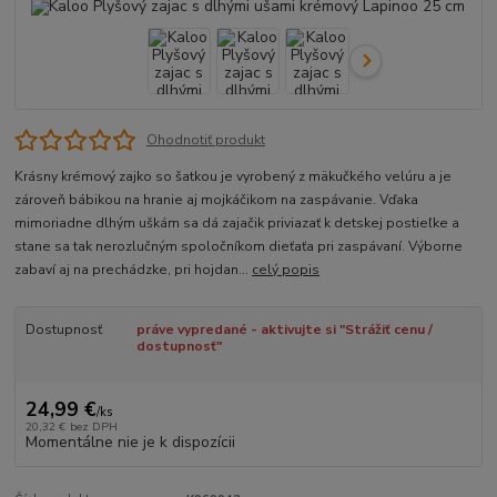
Ohodnotiť produkt
Krásny krémový zajko so šatkou je vyrobený z mäkučkého velúru a je
zároveň bábikou na hranie aj mojkáčikom na zaspávanie. Vďaka
mimoriadne dlhým uškám sa dá zajačik priviazať k detskej postieľke a
stane sa tak nerozlučným spoločníkom dieťaťa pri zaspávaní. Výborne
zabaví aj na prechádzke, pri hojdan...
celý popis
Dostupnosť
práve vypredané - aktivujte si "Strážiť cenu /
dostupnosť"
24,99 €
/
ks
20,32 €
bez DPH
Momentálne nie je k dispozícii