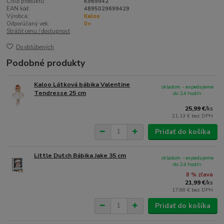
Číslo produktu:
K969942
EAN kód:
4895029699429
Výrobca:
Kaloo
Odporúčaný vek:
0+
Strážiť cenu / dostupnosť
Do obľúbených
Podobné produkty
Kaloo Látková bábika Valentine
skladom - expedujeme
Tendresse 25 cm
do 24 hodín
25,99 €
/
ks
21,13 €
bez DPH
Pridať do košíka
Little Dutch Bábika Jake 35 cm
skladom - expedujeme
do 24 hodín
8 % zľava
21,99 €
/
ks
17,88 €
bez DPH
Pridať do košíka