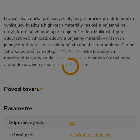
Francúzska značka prémiových plyšových hračiek pre deti ponúka
vynikajúcu kvalitu a high-tech materiály, mäkké a príjemné na
dotyk, ktoré sú vhodné aj pre najmenšie deti. Mäkkosť, teplo,
odolnosť voči vlhkosti, odolný a príjemný materiál v krásnych
jemných farbách - to sú základné vlastnosti ich produktov. Okrem
toho Kaloo dbá na ekológiu. Všetky ikonické krabičky sú
navrhnuté tak, aby sa dali opakovane používať ako úložné boxy
alebo dekoratívne predmety v detskej izbe.
Pôvod tovaru
Parametre
Odporúčaný vek
0+
Určené pre
dievčatá aj chlapcov